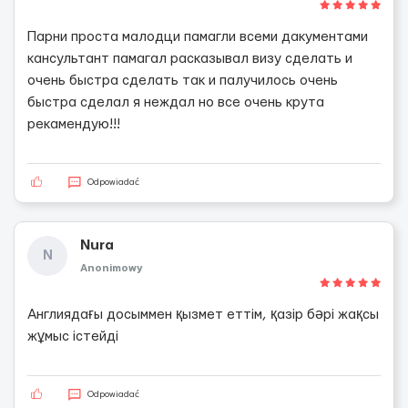
Парни проста малодци памагли всеми дакументами
кансультант памагал расказывал визу сделать и
очень быстра сделать так и палучилось очень
быстра сделал я неждал но все очень крута
рекамендую!!!
Odpowiadać
Nura
N
Anonimowy
Англиядағы досыммен қызмет еттім, қазір бәрі жақсы
жұмыс істейді
Odpowiadać