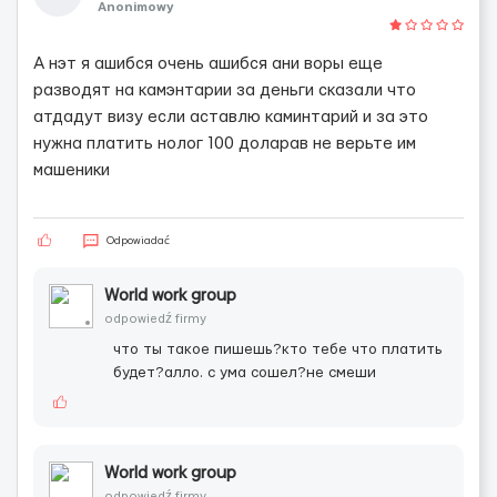
Anonimowy
А нэт я ашибся очень ашибся ани воры еще
разводят на камэнтарии за деньги сказали что
атдадут визу если аставлю каминтарий и за это
нужна платить нолог 100 доларав не верьте им
машеники
Odpowiadać
World work group
odpowiedź firmy
что ты такое пишешь?кто тебе что платить
будет?алло. с ума сошел?не смеши
World work group
odpowiedź firmy