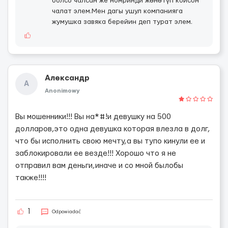
болсо чалсан же номринди жөнөтүп койсон
чалат элем.Мен дагы ушул компанияга
жумушка завяка берейин деп турат элем.
Александр
А
Anonimowy
Вы мошенники!!! Вы на*#!и девушку на 500
долларов,это одна девушка которая влезла в долг,
что бы исполнить свою мечту,а вы тупо кинули ее и
заблокировали ее везде!!! Хорошо что я не
отправил вам деньги,иначе и со мной былобы
также!!!!
1
Odpowiadać