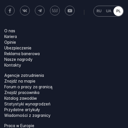
RU
UA
PL
O nas
Kariera
Opinie
Ubezpieczenie
Reklama banerowa
Nasze nagrody
Kontakty
Agencje zatrudnienia
Znajdź na mapie
Forum o pracy za granicą
Znajdź pracownika
Katalog zawodów
Statystyki wynagrodzeń
Przydatne artykuły
Wiadomości z zagranicy
Praca w Europie