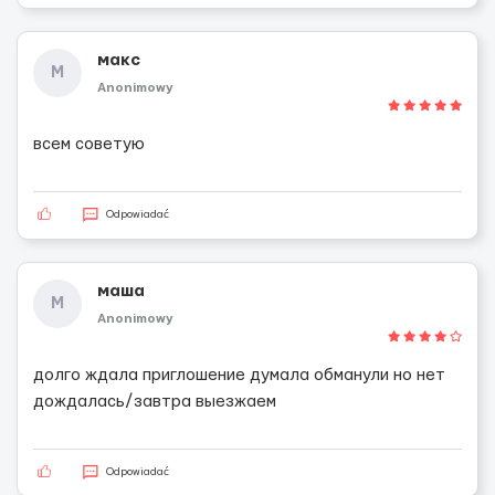
макс
М
Anonimowy
всем советую
Odpowiadać
маша
М
Anonimowy
долго ждала приглошение думала обманули но нет
дождалась/завтра выезжаем
Odpowiadać