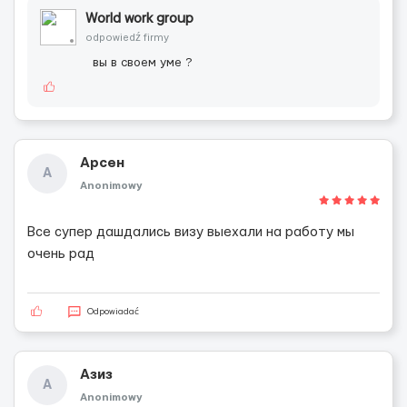
World work group
odpowiedź firmy
вы в своем уме ?
Арсен
А
Anonimowy
Все супер дашдались визу выехали на работу мы
очень рад
Odpowiadać
Азиз
А
Anonimowy