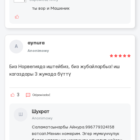
ты вор и Машеник
aynura
A
Anonimowy
Биз Норвегияда иштейбиз, биз жубайларбыз! иш
кагаздары 3 жумада бүттү
3
Odpowiadać
Шухрат
Ш
Anonimowy
Саламатсынарбы Айнура.996779324158
ватсап.Менин номерим. Эгер мүмкүнчүлүк