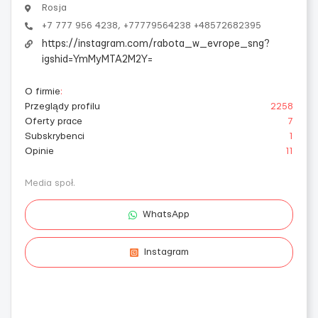
Rosja
‪+7 777 956 4238‬, ‪+77779564238‬ +48572682395
https://instagram.com/rabota_w_evrope_sng?
igshid=YmMyMTA2M2Y=
O firmie
:
Przeglądy profilu
2258
Oferty prace
7
Subskrybenci
1
Opinie
11
Media społ.
WhatsApp
Instagram