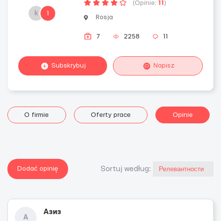
(Opinie:
11
)
k
1
Rosja
7
2258
11
Subskrybuj
Napisz
O firmie
Oferty prace
Opinie
Dodać opinię
Sortuj według:
Азиз
А