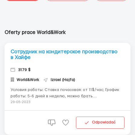
Oferty prace World&Work
Сотрудник на кондитерское производство
в Хайфе
3179 $
World&Work
Izrael (Hajfa)
Условия работы: Ставка почасовая: от 11$/час; График
работы: 5-6 дней в неделю, можно брать
дополнительные выходные дни; Обед 45 минут,
29-05-2023
перерывы по 10 минут; Переработки +25% к часовой
ставке; Выходные и праздничные дни оплачиваться
+100% к ставке Рабочие смены от 8 до 10 часов в ден...
Odpowiadać