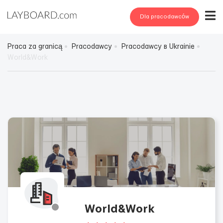
Dla pracodawców
Praca za granicą
Pracodawcy
Pracodawcy в Ukrainie
World&Work
World&Work