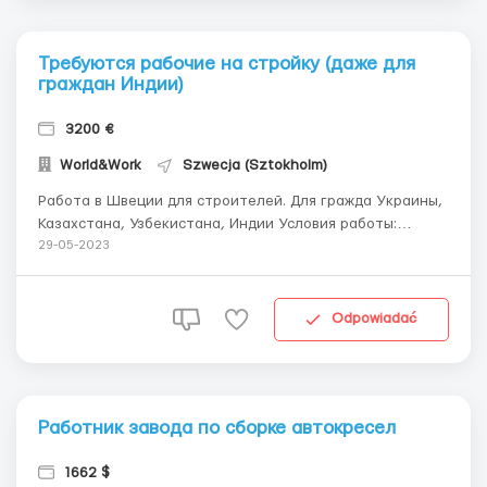
Требуются рабочие на стройку (даже для
граждан Индии)
3200 €
World&Work
Szwecja (Sztokholm)
Работа в Швеции для строителей. Для гражда Украины,
Казахстана, Узбекистана, Индии Условия работы:
оплата — от 10-11 евро/час и выше; график работы: от 10
29-05-2023
часов в день; 5-6 дней в неделю (возможно так же и
воскресенье при необходимости); Предоставляется
ЖИЛЬЕ И ПИТАНИЕ; предо...
Odpowiadać
Работник завода по сборке автокресел
1662 $