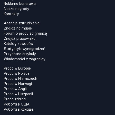
Reklama banerowa
Nasze nagrody
Kontakty
Agencje zatrudnienia
Znajdź na mapie
Forum o pracy za granicą
Znajdź pracownika
Katalog zawodów
Statystyki wynagrodzeń
Przydatne artykuły
Wiadomości z zagranicy
Praca w Europie
Praca w Polsce
Praca w Niemczech
Praca w Norwegii
Praca w Anglii
Praca w Hiszpanii
Praca zdalna
Работа в США
Работа в Канадe