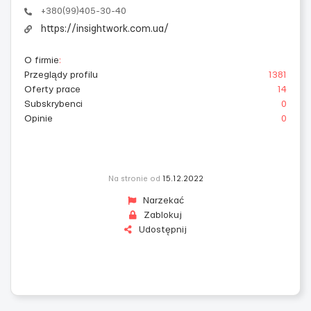
+380(99)405-30-40
https://insightwork.com.ua/
O firmie
:
Przeglądy profilu
1381
Oferty prace
14
Subskrybenci
0
Opinie
0
Na stronie od
15.12.2022
Narzekać
Zablokuj
Udostępnij