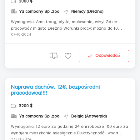
3000 $
Ya company Sp .zoo
Niemcy (Drezno)
Wymagania: Armstrong, płytki, malowanie, winyl Gdzie
pracować? miasto Drezno Warunki pracy: można do 10
godzin
07-10-2024
Odpowiadać
Naprawa dachów, 12€, bezpośredni
pracodawca!!!!
3200 $
Ya company Sp .zoo
Belgia (Antwerpia)
Wymagania: 12 euro za godzinę 24 dni robocze 100 euro za
wynajem mieszkania miesięcznie Elektryczność i woda
dzielone pomiędzy wszystkich mieszkańców Latem 3
27-09-2024