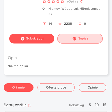
(Opinie:
0
)
Niemcy, Wüppertal, Hügelstrasse
47
14
2238
0
Subskrybuj
Napisz
Opis
Nie ma opisu
O firmie
Oferty prace
Opinie
Sortuj według
Pokaż wg
5
10
15