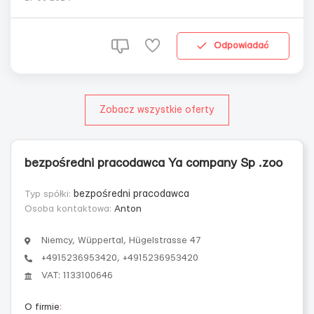
tygodnie urlopu Zimą 2 tygodnie urlopu 2 tygodnie wiosną 1
tydzień jesienią. Część biletów opłacamy. W dwudziestych
dniach zaliczka...
Odpowiadać
Zobacz wszystkie oferty
bezpośredni pracodawca Ya company Sp .zoo
Typ spółki:
bezpośredni pracodawca
Osoba kontaktowa:
Anton
Niemcy, Wüppertal, Hügelstrasse 47
+4915236953420, +4915236953420
VAT: 1133100646
O firmie
: