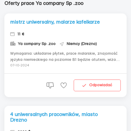
Oferty prace Ya company Sp .zoo
mistrz uniwersalny, malarze kafelkarze
11 €
Ya company Sp .zoo
Niemcy (Drezno)
Wymagania: układanie płytek, prace malarskie, znajomość
języka niemieckiego na poziomie B1 będzie atutem, wiza
polska, Białorusini, Kirgizi Gdzie pracować? Spęchingen
07-10-2024
Warunki pracy: Mieszkanie 300
Odpowiadać
4 uniwersalnych pracowników, miasto
Drezno