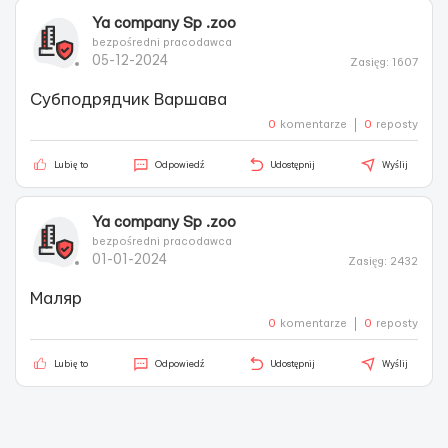
Ya company Sp .zoo
bezpośredni pracodawca
05-12-2024
Zasięg: 1607
Субподрядчик Варшава
0
komentarze
0
reposty
Lubię to
Odpowiedź
Udostępnij
Wyślij
Ya company Sp .zoo
bezpośredni pracodawca
01-01-2024
Zasięg: 2432
Маляр
0
komentarze
0
reposty
Lubię to
Odpowiedź
Udostępnij
Wyślij