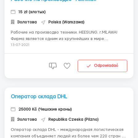
15 zł (злотых)
Золотова
Polska (Warszawa)
Рабочие на производво техники. HEESUNG. г.MŁAWA!
Фирма является одним из крупнейших в мире
производителей плоских экранов для телевизоров,
13-07-2021
мобильных устройств, кондиционеров, стиральных
машин и холодильников. Требование: мужчины, хорошее
зрение, слух, аккуратность, ответственность.
Odpowiadać
Обязанност...
Оператор склада DHL
25000 Kč (Чешские кроны)
Золотова
Republika Czeska (Pilzno)
Оператор склада DHL - международная логистическая
компания объединяет людей из более чем 220 стран и