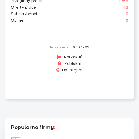
Przeglądy profilu
1356
Oferty prace
13
Subskrybenci
0
Opinie
0
Na stronie od
01.07.2021
Narzekać
Zablokuj
Udostępnij
Popularne firmy
: