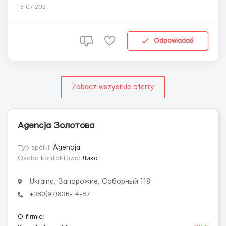
территорий по всему миру. Благодаря огромной базе,
13-07-2021
насчитывающей более 360 000 сотрудников, DHL
предоставляет интегрированные услуги и
индивидуальные решения для управления и
Odpowiadać
транспортировки писем, ...
Zobacz wszystkie oferty
Agencja Золотова
Typ spółki:
Agencja
Osoba kontaktowa:
Лика
Ukraina, Запорожие, Соборный 118
+380(97)836-14-87
O firmie
: