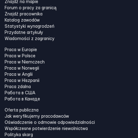
Znajdź na mapie
Forum o pracy za granicą
Znajdź pracownika
Katalog zawodów
Statystyki wynagrodzeń
Przydatne artykuły
Wiadomości z zagranicy
Praca w Europie
Praca w Polsce
Praca w Niemczech
Praca w Norwegii
Praca w Anglii
Praca w Hiszpanii
Praca zdalna
Работа в США
Работа в Канадe
Oferta publiczna
Jak weryfikujemy pracodawców
Oświadczenie o odmowie odpowiedzialności
Współczesne potwierdzenie niewolnictwa
Polityka skarg