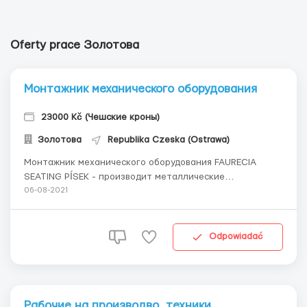
Oferty prace Золотова
Монтажник механического оборудования
23000 Kč (Чешские кроны)
Золотова
Republika Czeska (Ostrawa)
Монтажник механического оборудования FAURECIA
SEATING PÍSEK - производит металлические
конструкции автокресел. Завод осуществляет сборку
06-08-2021
этих конструкций на современных производственных
линиях и окраску стальных каркасов автокресел.
Требования: мужчины в возрасте от 20 до 45 лет (можно
Odpowiadać
от ...
Рабочие на производво техники.