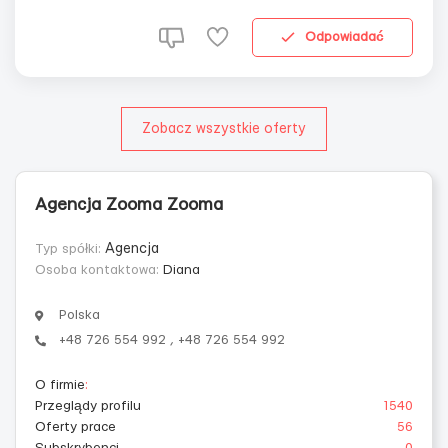
Зарплата: 3400-3800 зл/мес нетто, 17 зл/час нетто.
Выплата на карту, ест...
Odpowiadać
Zobacz wszystkie oferty
Agencja Zooma Zooma
Typ spółki:
Agencja
Osoba kontaktowa:
Diana
Polska
+48 726 554 992 , +48 726 554 992
O firmie
:
Przeglądy profilu
1540
Oferty prace
56