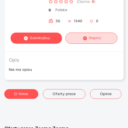
(Opinie:
0
)
Polska
56
1540
0
Subskrybuj
Napisz
Opis
Nie ma opisu
O firmie
Oferty prace
Opinie