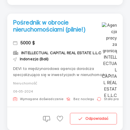
Pośrednik w obrocie
nieruchomościami (pilnie!)
5000 $
INTELLECTUAL CAPITAL REAL ESTATE L.L.C
Indonezja (Bali)
DEVI to międzynarodowa agencja doradcza
specjalizująca się w inwestycjach w nieruchomości na
wyspach.Naszym celem jest bycie ekspertami w
Nieruchomość
dywersyfikacji portfela nieruchomości na różnych
06-05-2024
rynkach.Grupa docelowa: międzynarodowi inwestorzy
skupieni na współpracy w USA, Europie i Singapurze.
Wymagane doświadczenie
Bez noclegu
Stała praca
Średni doch...
Odpowiadać