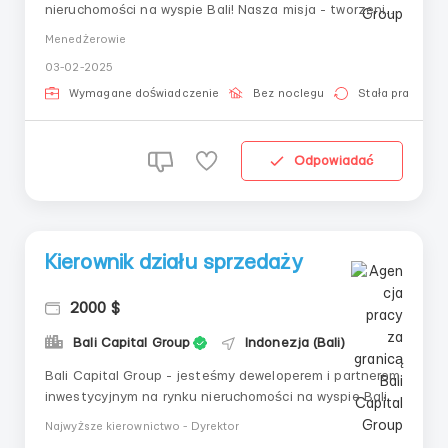
nieruchomości na wyspie Bali! Nasza misja - tworzenie
z metrów kwadratowych wysokodochodowego i łatwego
Menedżerowie
w zarządzaniu narzędzia inwestycyjnego. Zasady
03-02-2025
naszej pracy - to przejrzystość, uczciwość i
odpowiedzialność wobec klientów i pracowników.
Wymagane doświadczenie
Bez noclegu
Stała praca
Oferuj...
Odpowiadać
Kierownik działu sprzedaży
2000 $
Bali Capital Group
Indonezja (Bali)
Bali Capital Group - jesteśmy deweloperem i partnerem
inwestycyjnym na rynku nieruchomości na wyspie Bali
(Indonezja).Nasza misja - tworzenie z metrów
Najwyższe kierownictwo - Dyrektor
kwadratowych wysoko dochodowego i łatwego w