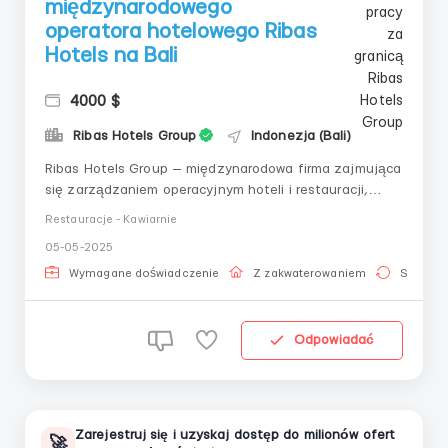
międzynarodowego
operatora hotelowego Ribas
Hotels na Bali
4000 $
Ribas Hotels Group
Indonezja (Bali)
Ribas Hotels Group — międzynarodowa firma zajmująca
się zarządzaniem operacyjnym hoteli i restauracji,
która tworzy nowe kierunki turystyczne i promuje
Restauracje - Kawiarnie
jakość ukraińskiej obsługi. Budujemy światową sieć
05-05-2025
hoteli i zapraszamy Cię do dołączenia do naszego
zespołu na Bali! Co jest dla nas ważne: ...
Wymagane doświadczenie
Z zakwaterowaniem
Stała pr
Odpowiadać
Zarejestruj się i uzyskaj dostęp do milionów ofert
🚀