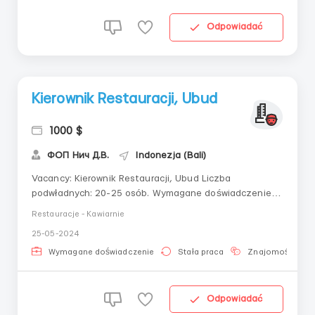
Odpowiadać
Kierownik Restauracji, Ubud
1000 $
ФОП Нич Д.В.
Indonezja (Bali)
Vacancy: Kierownik Restauracji, Ubud Liczba
podwładnych: 20-25 osób. Wymagane doświadczenie
zawodowe: min. 3 lata na podobnym stanowisku
Restauracje - Kawiarnie
Umiejętności językowe: biegła znajomość języka
25-05-2024
angielskiego. Godziny pracy – grafik: 8-10
godzin/dzień, 6 dni w tygodniu. Rodzaj zatrudnienia:
Wymagane doświadczenie
Stała praca
Znajomość języ
pełen eta...
Odpowiadać