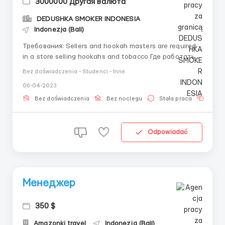
3000000 Другая валюта
DEDUSHKA SMOKER INDONESIA
Indonezja (Bali)
Требования: Sellers and hookah masters are required
in a store selling hookahs and tobacco Где работать?
In the store for sellers and on the road around the city
Bez doświadczenia - Studenci - Inne
for hookah Условия работы: Full day from 10 am to 10
06-04-2023
pm, working schedule 5/2 ...
Bez doświadczenia
Bez noclegu
Stała praca
Znaj
Odpowiadać
Менеджер
350 $
Amazonki travel
Indonezja (Bali)