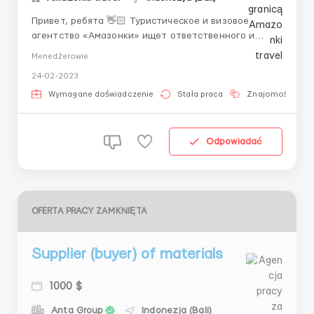
Привет, ребята 👋🏻 Туристическое и визовое
агентство «Амазонки» ищет ответственного и
трудолюбивого нового члена нашей крутой команды
Menedżerowie
на должность Сервисного визового менеджера. Все
24-02-2023
подробности о работе вы можете найти здесь. ⬇️
Чтобы подать заявку на работу или получить
Wymagane doświadczenie
Stała praca
Znajomość języ
дополнительную и...
Odpowiadać
OFERTA PRACY ZAMKNIĘTA
Supplier (buyer) of materials
1000 $
Anta Group
Indonezja (Bali)