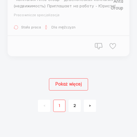
(недвижимость) Приглашает на работу - Юриста!
Важно: корпоративное право, стаж 5 лет Бали,
Pracownicze specjalizacje
Чангу ЗП - 1000$ график: пн-пт, 9.00-18.00 знания
украинского или русского языка и английского языка
Stała praca
Dla mężczyzn
&nb...
Pokaż więcej
<
1
2
>