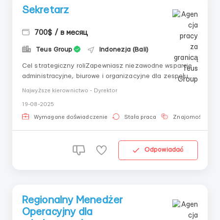
Sekretarz
700$ / в месяц
Teus Group
Indonezja (Bali)
Cel strategiczny roliZapewniasz niezawodne wsparcie
administracyjne, biurowe i organizacyjne dla zespołu
zarządzającego na Malediwach. Jako Sekretarz
Najwyższe kierownictwo - Dyrektor
umożliwisz skuteczną komunikację, utrzymasz
19-08-2025
dokumentację i wspomożesz codzienną efektywność
biznesu.Kluczowe obowiązkiAdministracja
Wymagane doświadczenie
Stała praca
Znajomość języ
biura:Zarządzanie ...
Odpowiadać
Regionalny Menedżer
Operacyjny dla