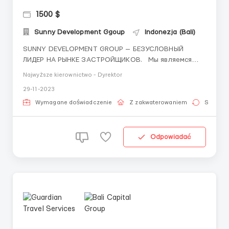
1500 $
Sunny Development Ggoup
Indonezja (Bali)
SUNNY DEVELOPMENT GROUP — БЕЗУСЛОВНЫЙ
ЛИДЕР НА РЫНКЕ ЗАСТРОЙЩИКОВ. Мы являемся
ведущей девелоперской компанией,
Najwyższe kierownictwo - Dyrektor
специализирующейся на создании уникальных
29-11-2023
проектов. И сейчас находимся в поиске опытного и
ответственного кандидата на позицию
Wymagane doświadczenie
Z zakwaterowaniem
Stała pr
Руководитель отдела продаж на Бали.&nbs...
Odpowiadać