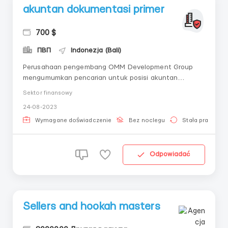
akuntan dokumentasi primer
700 $
ПВП
Indonezja (Bali)
Perusahaan pengembang OMM Development Group
mengumumkan pencarian untuk posisi akuntan
dokumentasi primer. Kami mencari seseorang yang
Sektor finansowy
bertanggung jawab dan inisiatif terhadap
24-08-2023
pekerjaannya. Persyaratan: Pendidikan tinggi:
Keuangan, Akuntansi, dan Audit; Pengalaman kerja
Wymagane doświadczenie
Bez noclegu
Stała praca
minima...
Odpowiadać
Sellers and hookah masters