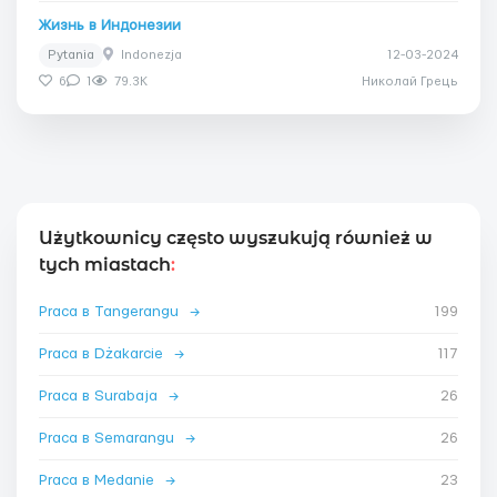
Жизнь в Индонезии
Pytania
Indonezja
12-03-2024
6
1
79.3K
Николай Грець
Użytkownicy często wyszukują również w
tych miastach
:
Praca в Tangerangu
→
199
Praca в Dżakarcie
→
117
Praca в Surabaja
→
26
Praca в Semarangu
→
26
Praca в Medanie
→
23