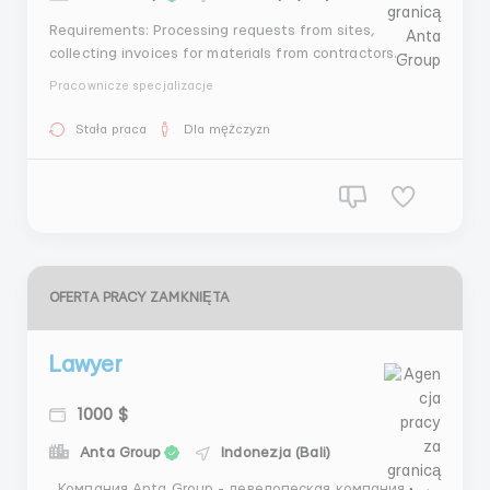
Requirements: Processing requests from sites,
collecting invoices for materials from contractors. -
Tracking of payment of bills and delivery of materials
Pracownicze specjalizacje
to sites. -Search for the optimal cost of materials. -
Marketing of the construction market. -Conclusion of
Stała praca
Dla mężczyzn
supply contracts. -Attracting su...
OFERTA PRACY ZAMKNIĘTA
Lawyer
1000 $
Anta Group
Indonezja (Bali)
Компания Anta Group - девелопеская компания