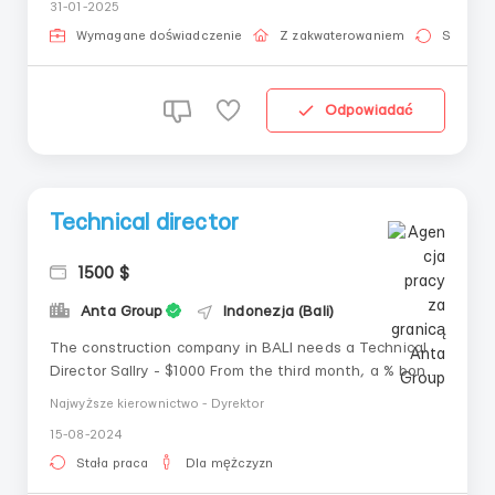
31-01-2025
zarządzaniu narzędzia inwestycyjnego.Zasady naszej
pracy - to przejrzystość, uczciwość i o...
Wymagane doświadczenie
Z zakwaterowaniem
Stała pr
Odpowiadać
Technical director
1500 $
Anta Group
Indonezja (Bali)
The construction company in BALI needs a Technical
Director Sallry - $1000 From the third month, a % bonus
will be added to the salary for the execution of the
Najwyższe kierownictwo - Dyrektor
plan from 20-30% to 150% of the rate at that time.
15-08-2024
Reimbursement of fuel costs. CONDITIONS: Monday -
Friday: 10:00 - 18:30 Saturda...
Stała praca
Dla mężczyzn