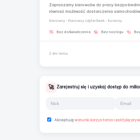
Zapraszamy kierowców do pracy bezpośredni
również możliwość dostarczenia samochodów). WhatsApp: ‪+420 722 129 113 
113 Wymagania: Kategoria B/C Posiadanie samochodu Smartfon z internetem Umiejętność
Kierowcy - Kierowcy ciężarówek - Kurierzy
korzystania z Nawigator...
Bez doświadczenia
Bez noclegu
Bez
2 dni temu
🚀
Zarejestruj się i uzyskaj dostęp do mil
Akceptuję
warunki korzystania
i
politykę pry