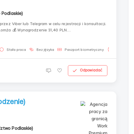
 Podlaskie)
ez Viber lub Telegram w celu rejestracji i konsultacji.
31,40 PLN
brutto/godz (pierwsze 3 tygodnie szkolenia) Po szkoleniu: 32,50 PLN/godz (300–340 kartonów/g...
Stała praca
Bez języka
Paszport biometryczny
Dla mężczy
Odpowiadać
odzenie)
ztwo Podlaskie)