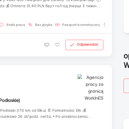
 тижні
навчання) Після навчання: 32,50 PLN/год (300–340 коробок/год) 34,50 PL...
Stała praca
Bez języka
Paszport biometryczny
Dla mężczy
Odpowiadać
o
W
Podlaskie)
acunkowo 26 zł/godz. netto. • Po przekroczeniu
zł/godz. netto. 💵 Wynagrodzenie