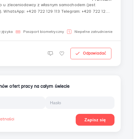
o u zleceniodawcy z własnym samochodem (jest
Telegram: +420 722 129
 języka
Paszport biometryczny
Niepełne zatrudnienie
Dla Ukra
Odpowiadać
ionów ofert pracy na całym świecie
watności
Zapisz się