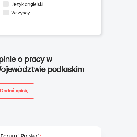
Język angielski
Wszyscy
zn
pinie o pracy w
ojewództwie podlaskim
Dodać opinię
Forum "Polska"
: