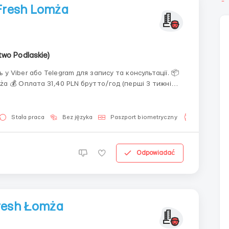
Fresh Lomża
wo Podlaskie)
 Viber або Telegram для запису та консультації. 📦
 тижні
навчання) Після навчання: 32,50 PLN/год (300–340 коробок/год) 34,50 PL...
Stała praca
Bez języka
Paszport biometryczny
Dla mężczy
Odpowiadać
resh Łomża