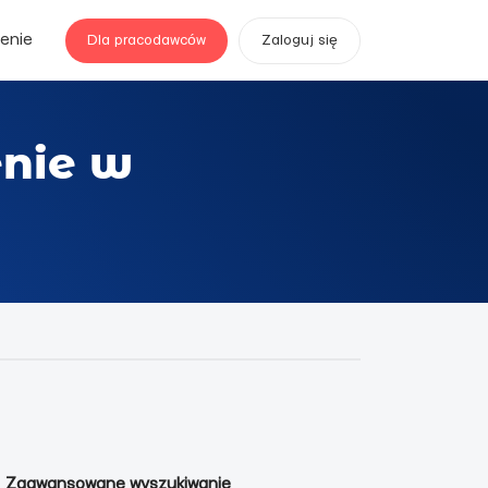
enie
Dla pracodawców
Zaloguj się
enie w
Zaawansowane wyszukiwanie