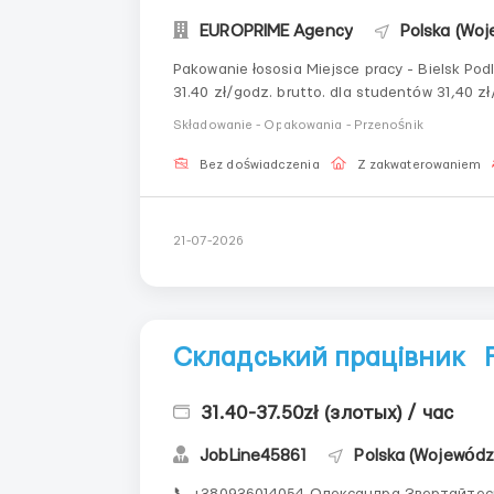
EUROPRIME Agency
Polska (Woj
Pakowanie łososia Miejsce pracy - Bielsk Podla
31.40 zł/godz. brutto. dla studentów 31,40 z
zakwaterowania: 750 z
Składowanie - Opakowania - Przenośnik
Bez doświadczenia
Z zakwaterowaniem
21-07-2026
Складський працівник 
31.40-37.50zł (злотых) / час
JobLine45861
Polska (Wojewódz
📞 +380936014054 Олександра Звертайтесь у