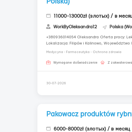
Polska)
11000-13000zł (злотых) / в меся
WorkByOleksandra12
Polska (W
+380936014054 Oleksandra Oferta pracy: Lekarz – Filipów i Kalinowo (północno-wschodnia Polska) 📍
Lokalizacja: Filipów i Kalinowo, Województwo
Harmonogram: Indywidualny, zależny od liczby
Medycyna - Farmaceutyka - Ochrona zdrowia
Wymagane doświadczenie
Z zakwaterow
30-07-2026
Pakowacz produktów rybn
6000-8000zł (злотых) / в месяц