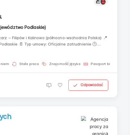
ц
ojewództwo Podlaskie)
 Podlaskie 📄 Typ umowy: Oficjalne zatrudnienie 🕒
 pacjentów 📅 Godzin miesięcznie: 160-200+ 📌 M...
aniem
Stała praca
Znajomość języka
Paszport biometryczny
Odpowiadać
ych