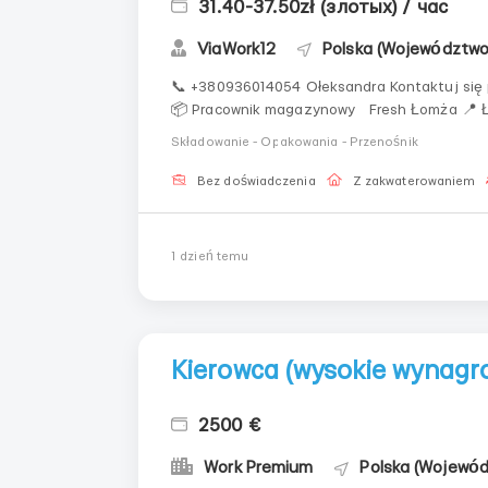
31.40-37.50zł (злотых) / час
ViaWork12
Polska (Województwo
📞 +380936014054 Ołeksandra Kontaktuj się prz
📦 Pracownik magazynowy Fresh Łomża 📍 Łomża 💰 Wynagrodzenie 
Składowanie - Opakowania - Przenośnik
Bez doświadczenia
Z zakwaterowaniem
1 dzień temu
Kierowca (wysokie wynagr
2500 €
Work Premium
Polska (Wojewód