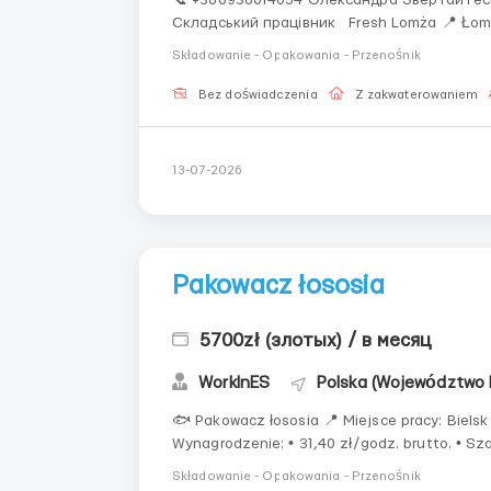
Складський працівник Fresh Lomża 📍 Łomża 💰 Оплата 31,40 PLN брутто/год (перші 3
Składowanie - Opakowania - Przenośnik
Bez doświadczenia
Z zakwaterowaniem
13-07-2026
Pakowacz łososia
5700zł (злотых) / в месяц
WorkInES
Polska (Województwo 
🐟 Pakowacz łososia 📍 Miejsce pracy: Bielsk Podlaski (170 km od Ełku) 📄 Formalności: Ełk 💰
Wynagrodzenie: • 31,40 zł/godz. brutto. • Sz
rocznego dochodu 30 000 zł stawka wynosi około 23,26 
Składowanie - Opakowania - Przenośnik
miesięczne: &bu...