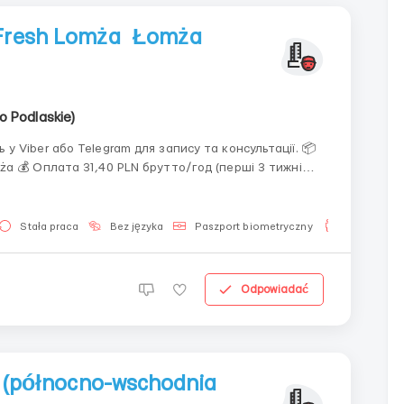
Fresh Lomża Łomża
 Podlaskie)
 Viber або Telegram для запису та консультації. 📦
 тижні
навчання) Після навчання: 32,50 PLN/год (300–340 коробок/год) 34,50 PL...
Stała praca
Bez języka
Paszport biometryczny
Dla mężczy
Odpowiadać
wo (północno-wschodnia