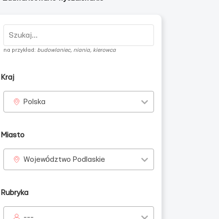
na przykład:
budowlaniec, niania, kierowca
Kraj
Polska
zn
Miasto
Województwo Podlaskie
Rubryka
---