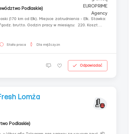
ewództwo Podlaskie)
ski (170 km od Ełk). Miejsce zatrudnienia - Ełk. Stawka:
ł/godz. brutto. Godzin pracy w miesiącu: 220. Koszt
ł. Zadania: • Dział układania: praca na linii, u...
Stała praca
Dla mężczyzn
Odpowiadać
Fresh Lomża
two Podlaskie)
 Viber або Telegram для запису та консультації. 📦