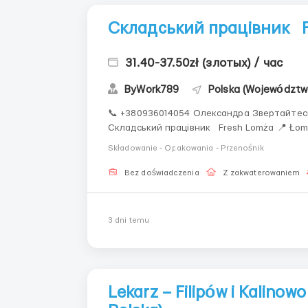
Складський працівник 
31.40-37.50zł (злотых) / час
ByWork789
Polska (Województwo
📞 +380936014054 Олександра Звертайтесь у
Складський працівник Fresh Lomża 📍 Łomża 💰 Оплата 31,40 PLN брутто/год (перші 3
Składowanie - Opakowania - Przenośnik
Bez doświadczenia
Z zakwaterowaniem
3 dni temu
Lekarz – Filipów i Kalino