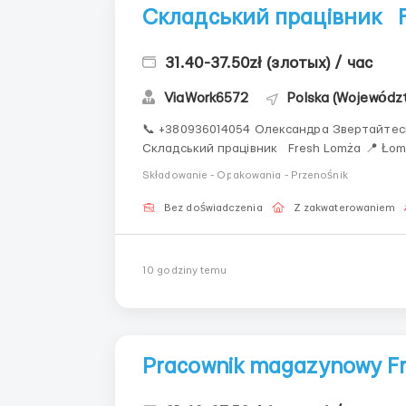
Складський працівник 
31.40-37.50zł (злотых) / час
ViaWork6572
Polska (Województ
📞 +380936014054 Олександра Звертайтесь у
Складський працівник Fresh Lomża 📍 Łomża 💰 Оплата 31,40 PLN брутто/год (перші 3
Składowanie - Opakowania - Przenośnik
Bez doświadczenia
Z zakwaterowaniem
10 godziny temu
Pracownik magazynowy F