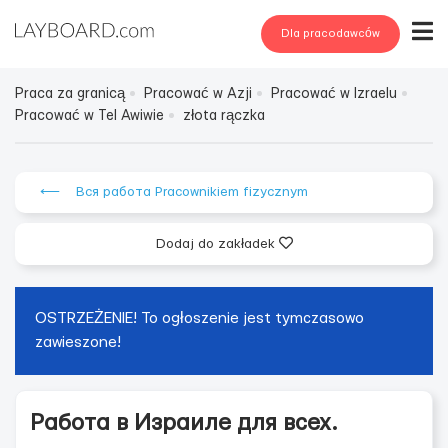
Dla pracodawców
Praca za granicą
Pracować w Azji
Pracować w Izraelu
Pracować w Tel Awiwie
złota rączka
⟵ Вся работа Pracownikiem fizycznym
Dodaj do zakładek
OSTRZEŻENIE! To ogłoszenie jest tymczasowo
zawieszone!
Работа в Израиле для всех.