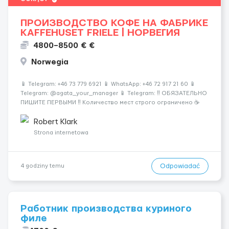
ПРОИЗВОДСТВО КОФЕ НА ФАБРИКЕ
KAFFEHUSET FRIELE | НОРВЕГИЯ
4800–8500 € €
Norwegia
📱 Telegram: +46 73 779 6921 📱 WhatsApp: +46 72 917 21 60 📱
Telegram: @agata_your_manager 📱 Telegram: ‼️ ОБЯЗАТЕЛЬНО
ПИШИТЕ ПЕРВЫМИ ‼️ Количество мест строго ограничено ☕️
Европа • 🏭 Современное производство • 💰 Высокие
зарплаты Работа на кофе-заводе — стабильность и досто...
Robert Klark
Strona internetowa
Odpowiadać
4 godziny temu
Работник производства куриного
филе