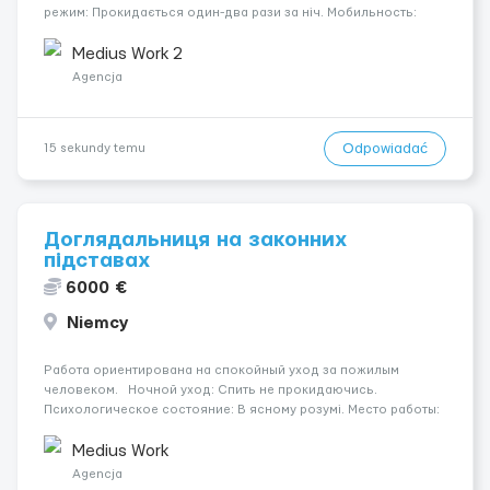
режим: Прокидається один-два рази за ніч. Мобильность:
Мобільний на візку (потрібна допомога при переміщенні).
Психологическое состояние: В ясному розумі. &nbs...
Medius Work 2
Agencja
Odpowiadać
15 sekundy temu
Доглядальниця на законних
підставах
6000 €
Niemcy
Работа ориентирована на спокойный уход за пожилым
человеком. Ночной уход: Спить не прокидаючись.
Психологическое состояние: В ясному розумі. Место работы:
Engen, 78234. Уход осуществляется за жінкою. Оплата
составляет 1650 €. Мобильность пациента: Мобільний на
Medius Work
візку (самостій...
Agencja