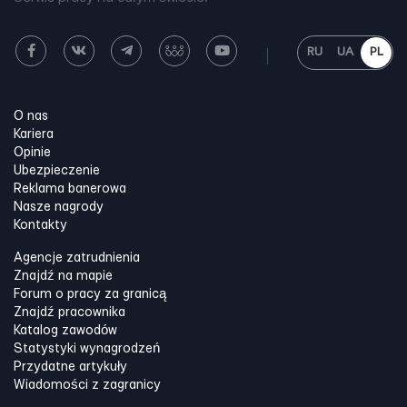
RU
UA
PL
O nas
Kariera
Opinie
Ubezpieczenie
Reklama banerowa
Nasze nagrody
Kontakty
Agencje zatrudnienia
Znajdź na mapie
Forum o pracy za granicą
Znajdź pracownika
Katalog zawodów
Statystyki wynagrodzeń
Przydatne artykuły
Wiadomości z zagranicy