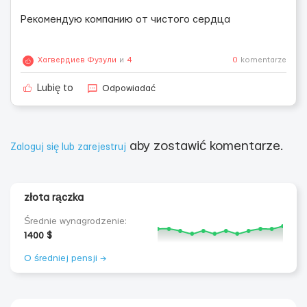
Рекомендую компанию от чистого сердца
Хагвердиев Фузули
и
4
0
komentarze
Odpowiadać
Lubię to
aby zostawić komentarze.
Zaloguj się lub zarejestruj
złota rączka
Średnie wynagrodzenie:
1400 $
O średniej pensji →