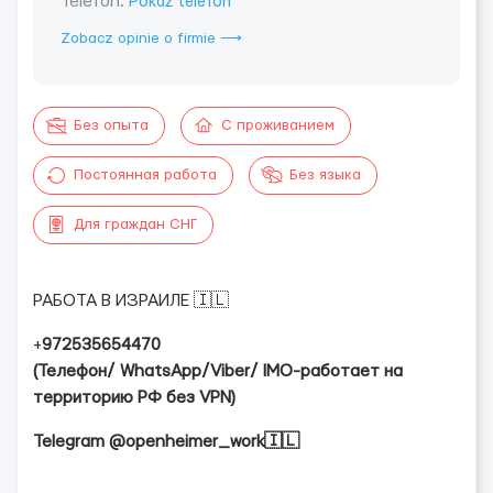
Telefon:
Pokaż telefon
Zobacz opinie o firmie ⟶
Без опыта
С проживанием
Постоянная работа
Без языка
Для граждан СНГ
РАБОТА В ИЗРАИЛЕ 🇮🇱
+
972535654470
‬(Телефон/ WhatsApp/Viber/ IMO-работает на
территорию РФ без VPN)
Telegram
@openheimer_work🇮🇱