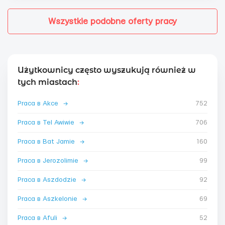
Wszystkie podobne oferty pracy
Użytkownicy często wyszukują również w
tych miastach
:
Praca в Akce
→
752
Praca в Tel Awiwie
→
706
Praca в Bat Jamie
→
160
Praca в Jerozolimie
→
99
Praca в Aszdodzie
→
92
Praca в Aszkelonie
→
69
Praca в Afuli
→
52