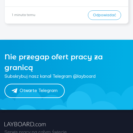
Odpowiadać
1 minuta temu
Nie przegap ofert pracy za
granicą
Subskrybuj nasz kanał Telegram @layboard
Otwarte Telegram
Serwis pracy na całym świecie.