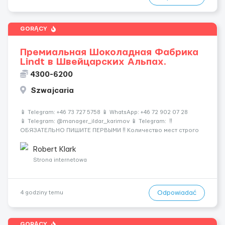
GORĄCY
Премиальная Шоколадная Фабрика
Lindt в Швейцарских Альпах.
4300-6200
Szwajcaria
📱 Telegram: +46 73 727 5758 📱 WhatsApp: +46 72 902 07 28
📱 Telegram: @manager_ildar_karimov 📱 Telegram: ‼️
ОБЯЗАТЕЛЬНО ПИШИТЕ ПЕРВЫМИ ‼️ Количество мест строго
ограничено 🍫 Альпы • 💎 Премиум-условия • 💰 Высокие
зарплаты 🏔 Швейцария &mdash...
Robert Klark
Strona internetowa
Odpowiadać
4 godziny temu
GORĄCY