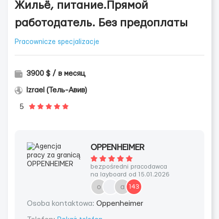
Жильё, питание.Прямой
работодатель. Без предоплаты
Pracownicze specjalizacje
3900 $ / в месяц
Izrael (Тель-Авив)
5
OPPENHEIMER
bezpośredni pracodawca
na layboard od 15.01.2026
о
а
143
Osoba kontaktowa:
Oppenheimer