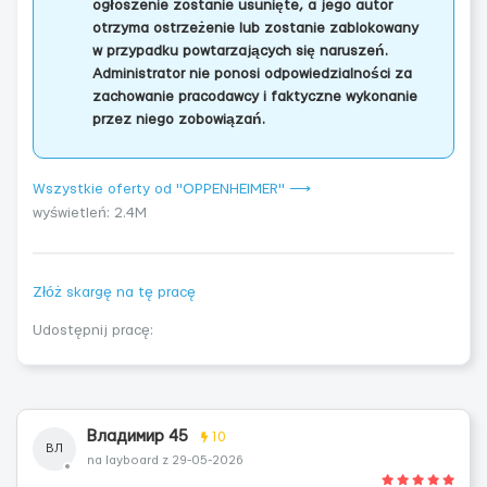
ogłoszenie zostanie usunięte, a jego autor
otrzyma ostrzeżenie lub zostanie zablokowany
w przypadku powtarzających się naruszeń.
Administrator nie ponosi odpowiedzialności za
zachowanie pracodawcy i faktyczne wykonanie
przez niego zobowiązań.
Wszystkie oferty od "OPPENHEIMER" ⟶
wyświetleń: 2.4M
Złóż skargę na tę pracę
Udostępnij pracę:
Владимир 45
10
ВЛ
na layboard z 29-05-2026