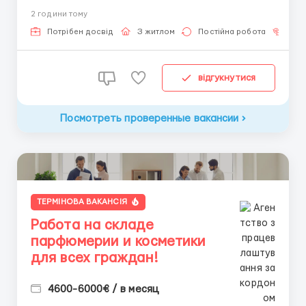
Финляндия 👌🏻вахта : 2\2 недели 📅 Старт: как
2 години тому
только вас утверждают 💶 Зарплата: 19 €/час
брутто 🏠 Жильё: предоставляется БЕСПЛАТНО 📞
Потрібен досвід
З житлом
Постійна робота
Без
Контакт: +3725672...
відгукнутися
Посмотреть проверенные вакансии
ТЕРМІНОВА ВАКАНСІЯ
Работа на складе
парфюмерии и косметики
для всех граждан!
4600-6000€ / в месяц