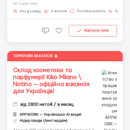
20 годин тому
: Мужчины - женщины / Граждани РФ, Узбекистана,
Таджикистана, Кыргызстана Возраст : От 20 до 60 ...
Без досвіду
З житлом
Постійна робота
Без мов
відгукнутися
ТЕРМІНОВА ВАКАНСІЯ
Склад косметики та
парфумерії Kiko Milano \
Notino — офіційна вакансія
для Українців!
від 2800 нето€ / в месяц
APPWORK — Українська Агенція!
Нідерланди (Амстердам)