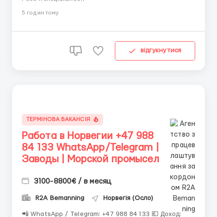
производственные предприятия; • нефтяные
5 годин тому
платформы; • краболовные суда; • водители
(различные категории); •...
відгукнутися
ТЕРМІНОВА ВАКАНСІЯ
Работа в Норвегии +47 988
84 133 WhatsApp/Telegram |
Заводы | Морской промысел
3100-8800€ / в месяц
R2A Bemanning
Норвегія (Осло)
📲 WhatsApp / Telegram: +47 988 84 133 💶 Доход: