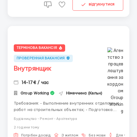
відгукнутися
ТЕРМІНОВА ВАКАНСІЯ
ПРОВЕРЕННАЯ ВАКАНСИЯ
Внутрянщик
14-17€ / час
Group Working
Німеччина (Кельн)
Требования: - Выполнение внутренних отделочных
работ на строительных объектах; - Подготовка
поверхностей под отделку (очистка, грунтовка,
Будівництво - Ремонт - Архітектура
выравнивание); - Штукатурные и шпаклёвочные
2 години тому
работы; - Монтаж гипсокартонных конструкций
(стены, перегородки, потолки); - Укладка плитки на
Потрібен досвід
З житлом
Без мови
Для чолові