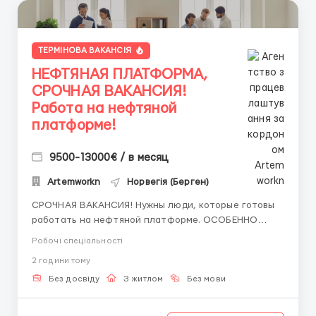
ТЕРМІНОВА ВАКАНСІЯ
НЕФТЯНАЯ ПЛАТФОРМА,
СРОЧНАЯ ВАКАНСИЯ!
Работа на нефтяной
платформе!
9500-13000€ / в месяц
Artemworkn
Норвегія (Берген)
СРОЧНАЯ ВАКАНСИЯ! Нужны люди, которые готовы
работать на нефтяной платформе. ОСОБЕННО
РАБОТОДАТЕЛЬ ПРИЗНАЕТ ЛЮДЕЙ, КОТОРЫЕ
Робочі спеціальності
ГОТОВЫ НА КАРЬЕРНЫЙ РОСТ! ДАЮТ БЕСПЛАТНУЮ
2 години тому
ВОЗМОЖНОСТЬ ОБУЧАТЬСЯ. Помощник сварщика,
Помощник механика ( стыковка метала, зачистка
Без досвіду
З житлом
Без мови
метала, подготовка рабочего места и т....