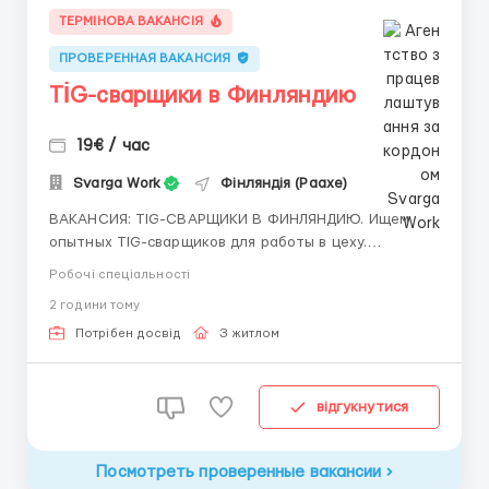
ТЕРМІНОВА ВАКАНСІЯ
ПРОВЕРЕННАЯ ВАКАНСИЯ
TİG-сварщики в Финляндию
19€ / час
Svarga Work
Фінляндія (Раахе)
​​ВАКАНСИЯ: TIG-СВАРЩИКИ В ФИНЛЯНДИЮ. Ищем
опытных TIG-сварщиков для работы в цеху.
ФИНЛЯНДИЯ | Raahe Оплата: 19 €/час (брутто).
Робочі спеціальності
График работы: — Около 58 часов в неделю
2 години тому
гарантированно. — Возможны дополнительные
переработки. Дата начала: — Как можно скорее....
Потрібен досвід
З житлом
відгукнутися
Посмотреть проверенные вакансии