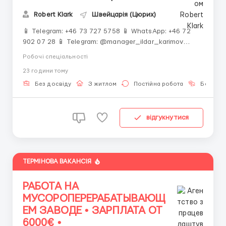
Robert Klark
Швейцарія (Цюрих)
📱 Telegram: +46 73 727 5758 📱 WhatsApp: +46 72
902 07 28 📱 Telegram: @manager_ildar_karimov
📱 Telegram: ‼️ ОБЯЗАТЕЛЬНО ПИШИТЕ ПЕРВЫМИ ‼️
Робочі спеціальності
Количество мест строго ограничено 🍫 Альпы • 💎
23 години тому
Премиум-условия • 💰 Высокие зарплаты 🏔
Швейцария &mdash...
Без досвіду
З житлом
Постійна робота
Без мов
відгукнутися
ТЕРМІНОВА ВАКАНСІЯ
РАБОТА НА
МУСОРОПЕРЕРАБАТЫВАЮЩ
ЕМ ЗАВОДЕ • ЗАРПЛАТА ОТ
6000€ •