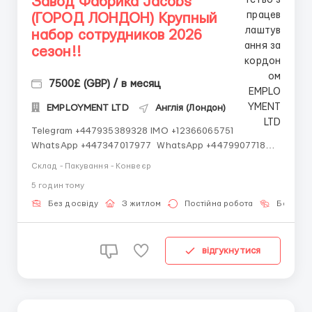
Завод Фабрика Jacobs
(ГОРОД ЛОНДОН) Крупный
набор сотрудников 2026
сезон!!
7500£ (GBP) / в месяц
EMPLOYMENT LTD
Англія (Лондон)
Telegram +447935389328 IMO +12366065751
WhatsApp +447347017977 WhatsApp +447990771872
WhatsApp +447348439107 IMO +14502545901
Склад - Пакування - Конвеєр
Работаем со всеми странами СНГ И ВСЕМ МИРОМ
5 годин тому
ВСЕ СТРАНЫ ВСЕ НАЦИИ СДЕЛАЙ СКРИНШОТ!
Telegram:@Vitali_Novikovs Telegram @Vitali...
Без досвіду
З житлом
Постійна робота
Без мов
відгукнутися