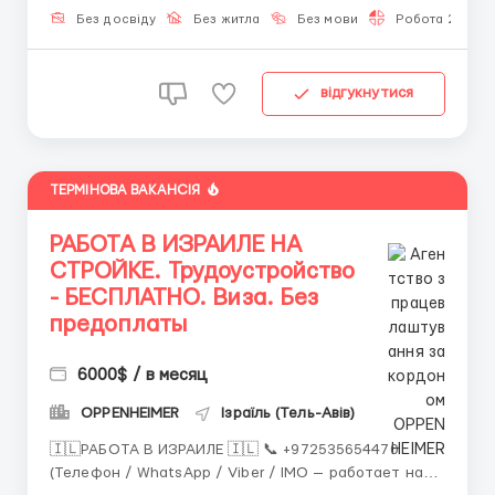
все только говорят про нейросети и блокчейн,
Без досвіду
Без житла
Без мови
Робота 2-3 год
швейцарс...
відгукнутися
ТЕРМІНОВА ВАКАНСІЯ
РАБОТА В ИЗРАИЛЕ НА
СТРОЙКЕ. Трудоустройство
- БЕСПЛАТНО. Виза. Без
предоплаты
6000$ / в месяц
OPPENHEIMER
Ізраїль (Тель-Авів)
🇮🇱РАБОТА В ИЗРАИЛЕ 🇮🇱 📞 +972535654470
(Телефон / WhatsApp / Viber / IMO — работает на