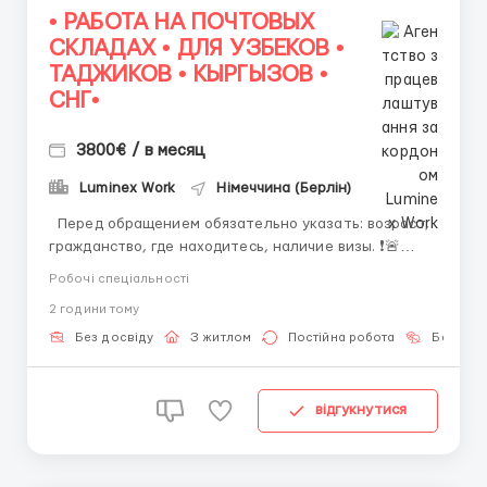
• РАБОТА НА ПОЧТОВЫХ
СКЛАДАХ • ДЛЯ УЗБЕКОВ •
ТАДЖИКОВ • КЫРГЫЗОВ •
СНГ•
3800€ / в месяц
Luminex Work
Німеччина (Берлін)
Перед обращением обязательно указать: возраст,
гражданство, где находитесь, наличие визы. ❗️🚨
ВАЖНО: Обращайтесь к нам первые по номеру !
Робочі спеціальності
(Звоните либо пишите WhatsApp ) ☎️+44
2 години тому
7355•427998 ☎️ Работа на логистических и
почтовых складах . График 5/8, возможны пе...
Без досвіду
З житлом
Постійна робота
Без мов
відгукнутися