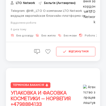
LTO Network
Бельгія (Антверпен)
Telegram: @HR_LTO О компании LTO Network — это
ведущая европейская блокчейн-платформа со
штаб-квартирой в Амстердаме. Мы создаем
Віддалена робота
гибридные блокчейн-решения для бизнеса и
6 днiв тому
государственных органов (включая проекты для
ООН), автоматизируем документооборот и
Без досвіду
Без житла
Без мови
Робота 2-3 год
развиваем технологии дец...
відгукнутися
ТЕРМІНОВА ВАКАНСІЯ
УПАКОВКА И ФАСОВКА
КОСМЕТИКИ — НОРВЕГИЯ
+4798884133