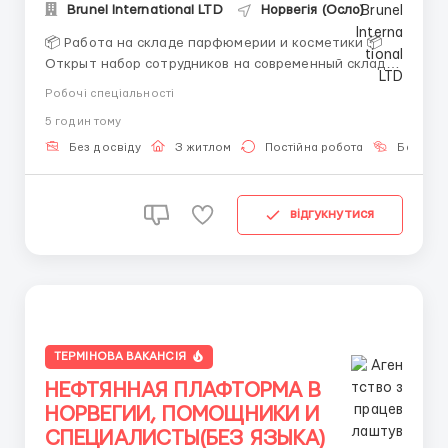
Brunel International LTD
Норвегія (Осло)
📦 Работа на складе парфюмерии и косметики 📦
Открыт набор сотрудников на современный склад
парфюмерии и косметики. Берем мужчин, женщин и
Робочі спеціальності
семейные пары. Если раньше на складе не работали
5 годин тому
— ничего страшного, всему обучают уже после
приезда. Работа не тяжелая. Нужно собирать
Без досвіду
З житлом
Постійна робота
Без мов
заказы, сортиро...
відгукнутися
ТЕРМІНОВА ВАКАНСІЯ
НЕФТЯННАЯ ПЛАФТОРМА В
НОРВЕГИИ, ПОМОЩНИКИ И
СПЕЦИАЛИСТЫ(БЕЗ ЯЗЫКА)