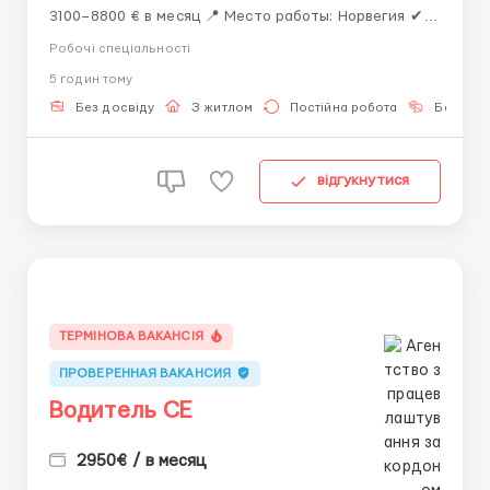
3100–8800 € в месяц 📍 Место работы: Норвегия ✔
Официальное трудоустройство ✔ Вакансии для
Робочі спеціальності
мужчин, женщин и семейных пар ✔ Возможно без
5 годин тому
опыта работы ✔ Предоставляется жильё ✔ Помощь
с оформлением рабочей визы D и ВНЖ 📅 Идёт
Без досвіду
З житлом
Постійна робота
Без мов
приём...
відгукнутися
ТЕРМІНОВА ВАКАНСІЯ
ПРОВЕРЕННАЯ ВАКАНСИЯ
Водитель СЕ
2950€ / в месяц