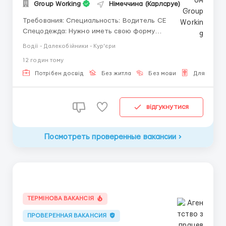
Group Working
Німеччина (Карлсруе)
Требования: Специальность: Водитель СЕ
Спецодежда: Нужно иметь свою форму
Обязанности: - Управление грузовым автомобилем
Водії - Далекобійники - Кур'єри
категории CE с прицепом или полуприцепом; -
12 годин тому
Осуществление перевозки грузов по установленным
маршрутам в соответствии с транспортными
Потрібен досвід
Без житла
Без мови
Для Україн
документами; - Обеспечение безоп...
відгукнутися
Посмотреть проверенные вакансии
ТЕРМІНОВА ВАКАНСІЯ
ПРОВЕРЕННАЯ ВАКАНСИЯ