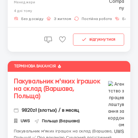
Менеджери
всьому навчаємо та оплачуємо стажування. Якщо ви
4 днi тому
знаходитесь в іншому місті чи країні, ми
оплачуємо вам переїзд, щоб ви працювали у ...
Без досвіду
З житлом
Постійна робота
Без мов
відгукнутися
ТЕРМІНОВА ВАКАНСІЯ
Пакувальник м'яких іграшок
на склад (Варшава,
Польща)
9820zł (злотых) / в месяц
UWS
Польща (Варшава)
Пакувальник м'яких іграшок на склад (Варшава,
Польща) ✅ Про вакансію Сучасний логістичний