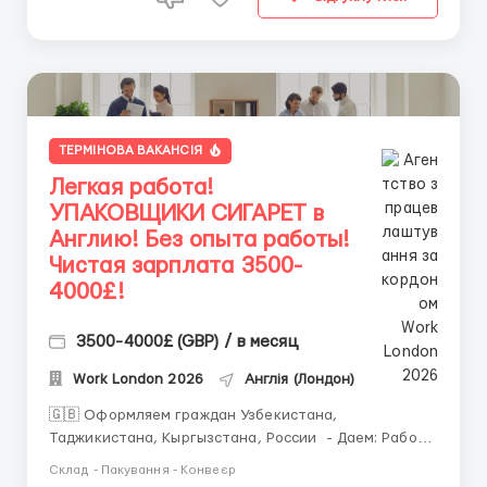
ТЕРМІНОВА ВАКАНСІЯ
Легкая работа!
УПАКОВЩИКИ СИГАРЕТ в
Англию! Без опыта работы!
Чистая зарплата 3500-
4000£!
3500-4000£ (GBP) / в месяц
Work London 2026
Англія (Лондон)
🇬🇧 Оформляем граждан Узбекистана,
Таджикистана, Кыргызстана, России - Даем: Работу,
Жилье, Питание, Перелет ❗️ - Помогаем с
Склад - Пакування - Конвеєр
оформпеление документов от А до Я ✅ Требования