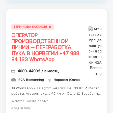
ТЕРМІНОВА ВАКАНСІЯ
ОПЕРАТОР
ПРОИЗВОДСТВЕННОЙ
ЛИНИИ — ПЕРЕРАБОТКА
ЛУКА В НОРВЕГИИ +47 988
84 133 WhatsApp
4000-4400€ / в месяц
R2A Bemanning
Норвегія (Осло)
📲 WhatsApp / Telegram: +47 988 84 133 🌐 : 📍 Место
работы: Аурског, около 40 км от Осло 💶 Заработная
плата: 4 000–4 400 € в месяц чистыми 📄 Занятость:
Культура - Сфера послуг
полная 📅 Начало работы: после завершения
5 годин тому
оформления документов О проекте Официальная