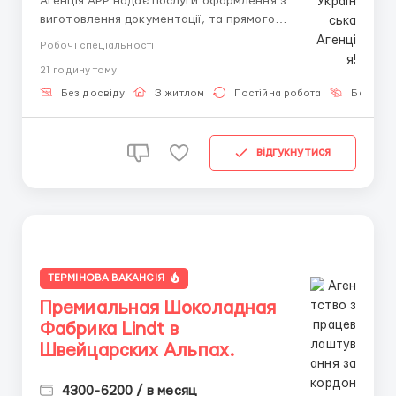
Агенція APP надає послуги оформлення з
виготовлення документації, та прямого
працевлаштування з роботодавцем для
Робочі спеціальності
громадянинів України! 📩 Отримайте консультацію
21 годину тому
онлайн: Спеціаліст: Денис Бойко Телефон для
консультацій \ для підбору вакансій: +48 889 248
Без досвіду
З житлом
Постійна робота
Без мов
475 - ( What...
відгукнутися
ТЕРМІНОВА ВАКАНСІЯ
Премиальная Шоколадная
Фабрика Lindt в
Швейцарских Альпах.
4300-6200 / в месяц