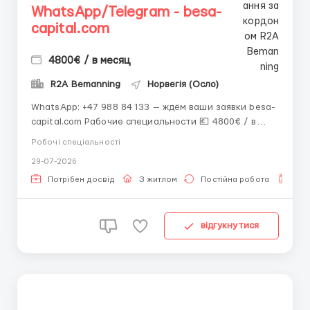
WhatsApp/Telegram - besa-
capital.com
4800€ / в месяц
R2A Bemanning
Норвегія (Осло)
WhatsApp: +47 988 84 133 — ждём ваши заявки besa-
capital.com Рабочие специальности 💶 4800€ / в
месяц 📍 Норвегия (Осло) Контактное лицо: R2A 📲
Робочі спеціальності
WhatsApp: +47 988 84 133 ✔ С проживанием ✔
29-07-2026
Постоянная работа ✔ Рабочая виза ✔ Для мужчин /
женщин / семейных пар ✔ Срочный набо...
Потрібен досвід
З житлом
Постійна робота
Для
відгукнутися