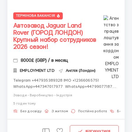
ТЕРМІНОВА ВАКАНСІЯ
Автозавод Jaguar Land
Rover (ГОРОД ЛОНДОН)
Крупный набор сотрудников
2026 сезон!
8000£ (GBP) / в месяц
EMPLOYMENT LTD
Англія (Лондон)
Telegram +447935389328 IMO +12366065751
WhatsApp+447347017977 WhatsApp+447990771872
WhatsApp+447348439107 IMO +14502545901
Заводи - Виробництво - Індустрія
Работаем со всеми странами СНГ И ВСЕМ МИРОМ
5 годин тому
ВСЕ СТРАНЫ ВСЕ НАЦИИ СДЕЛАЙ СКРИНШОТ!
Telegram:@Vitali_Novikovs Telegram @Vitali_No...
Без досвіду
З житлом
Постійна робота
Без мов
відгукнутися