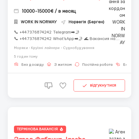
10000-15000€ / в месяц
WORK IN NORWAY
Норвегія (Берген)
📞 +447376874242 Telegram➡️🤳
📞 +447376874242 What’sApp➡️🤳 🌊 Вакансия на
нефтяную платформу в Норвегии 🛢️Менеджер:
Моряки - Круїзні лайнери - Суднобудування
Александр🛢️
5 годин тому
📧 turnkey.recruitment.as@gmail.com 📧 EMAIL ➡️🤳
Высокий доход • Международный опыт • Надёжные
Без досвіду
З житлом
Постійна робота
Без мов
услови...
відгукнутися
ТЕРМІНОВА ВАКАНСІЯ