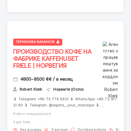
ТЕРМІНОВА ВАКАНСІЯ
ПРОИЗВОДСТВО КОФЕ НА
ФАБРИКЕ KAFFEHUSET
FRIELE | НОРВЕГИЯ
4800–8500 €€ / в месяц
Robert Klark
Норвегія (Осло)
📱 Telegram: +46 73 779 6921 📱 WhatsApp: +46 72 917
21 60 📱 Telegram: @agata_your_manager 📱
Telegram: ‼️ ОБЯЗАТЕЛЬНО ПИШИТЕ ПЕРВЫМИ ‼️
Робочі спеціальності
Количество мест строго ограничено ☕️ Европа • 🏭
3 днi тому
Современное производство • 💰 Высокие зарплаты
Работа на кофе-заводе — стабильность и досто...
Без досвіду
З житлом
Постійна робота
Без мов