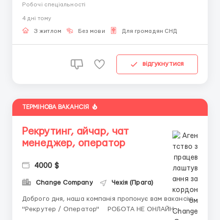
территории РФ без VPN) Telegram:
Робочі спеціальності
@openheimer_work 🇮🇱 Хотите высокую зарплату?
4 днi тому
Хотите уверенность в завтрашнем дне? Хотите
жить и работать в Израиле? Тогда свяжитесь с нами
З житлом
Без мови
Для громадян СНД
прямо сейчас! РАБОТА ...
відгукнутися
ТЕРМІНОВА ВАКАНСІЯ
Рекрутинг, айчар, чат
менеджер, оператор
4000 $
Change Company
Чехія (Прага)
Доброго дня, наша компанія пропонує вам вакансію
"Рекрутер / Оператор" РОБОТА НЕ ОНЛАЙН
Розглянемо людей так само без досвіду роботи,