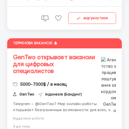
відгукнутися
ТЕРМІНОВА ВАКАНСІЯ
GenTwo открывает вакансии
для цифровых
специалистов
5000-7000$ / в месяц
GenTwo
Індонезія (Бандунг)
Telegram — @GenTwo7 Мир онлайн-работы
открывает безграничные возможности для всех, кто
хочет развиваться и зарабатывать удалённо. 🌎 Ты
Віддалена робота
сам выбираешь, когда и где работать, совмещая
4 днi тому
работу с учёбой, хобби или путешествиями. 🏡 Пока