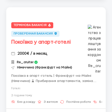
ТЕРМІНОВА ВАКАНСІЯ
ПРОВЕРЕННАЯ ВАКАНСИЯ
Покоївка у апарт-готелі
2000€ / в месяц
Re_cruiter
Німеччина (Франкфурт на Майні)
Покоївка в апарт-готель | Франкфурт-на-Майні
(Німеччина) 🧹 Прибирання апартаментів, заміна
постільної білизни та підготовка номерів до
Готелі
заселення. 💶 Оплата: 6,50–9 € за номер, під час
2 години тому
стажування — 8 €/год. Середній дохід — близько
2000 € на місяць (після вирахування вартості житла).
Без досвіду
З житлом
Постійна робота
Без мов
🕒 Робота 6 дні...