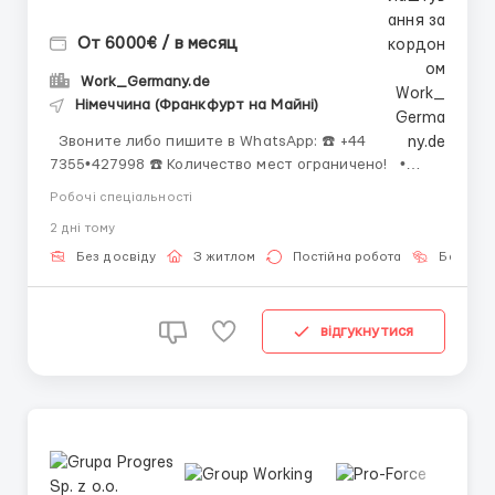
От 6000€ / в месяц
Work_Germany.de
Німеччина (Франкфурт на Майні)
Звоните либо пишите в WhatsApp: ☎️ +44
7355•427998 ☎️ Количество мест ограничено! •
Сортировщик вторсырья; • Оператор сортировочной
Робочі спеціальності
линии; • Работник конвейерной линии; • Оператор
2 днi тому
пресса; • Водитель вилочного погрузчика (при
нали...
Без досвіду
З житлом
Постійна робота
Без мов
відгукнутися