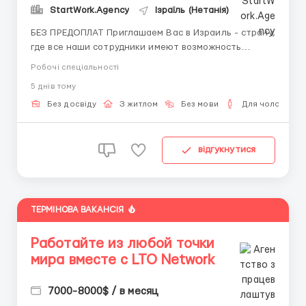
StartWork.Agency
Ізраїль (Нетанія)
БЕЗ ПРЕДОПЛАТ Приглашаем Вас в Израиль - страну,
где все наши сотрудники имеют возможность
совместить получение достойного заработка за
Робочі спеціальності
свой труд минимум от 2500$ -3000$ на
5 днiв тому
неквалифицированной работе до 4500$ по позициях
специалистов с отдыхом и оздоровлением на трех
Без досвіду
З житлом
Без мови
Для чоловіків
морях. Мы - прямой работод...
відгукнутися
ТЕРМІНОВА ВАКАНСІЯ
Работайте из любой точки
мира вместе с LTO Network
7000-8000$ / в месяц