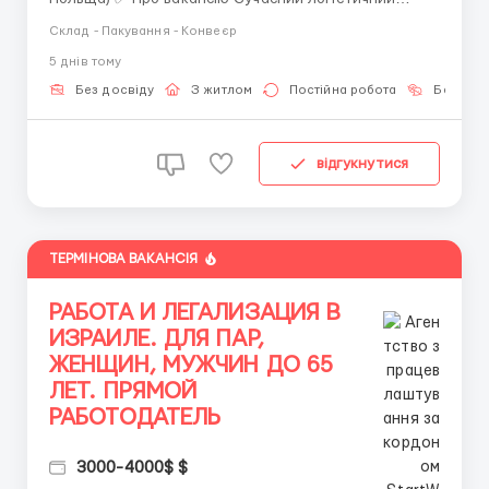
центр з розподілу дитячих товарів запрошує
Склад - Пакування - Конвеєр
чоловіків, жінок та сімейні пари на посаду
5 днiв тому
пакувальника м'яких іграшок. ❗️ УВАГА ❗️: заявки на
сайті не розглядаємо. Пишіть самі нам у Telegram
Без досвіду
З житлом
Постійна робота
Без мов
або WhatsApp за номе...
відгукнутися
ТЕРМІНОВА ВАКАНСІЯ
РАБОТА И ЛЕГАЛИЗАЦИЯ В
ИЗРАИЛЕ. ДЛЯ ПАР,
ЖЕНЩИН, МУЖЧИН ДО 65
ЛЕТ. ПРЯМОЙ
РАБОТОДАТЕЛЬ
3000-4000$ $