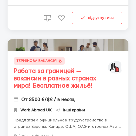
работа на современном норвежском пищевом...
відгукнутися
ТЕРМІНОВА ВАКАНСІЯ
Работа за границей —
вакансии в разных странах
мира! Бесплатное жильё!
От 3500 €/$€ / в месяц
Work Abroad UK
Інші країни
Предлагаем официальное трудоустройство в
странах Европы, Канаде, США, ОАЭ и странах Азии.
Доступные вакансии: • заводы и фабрики; •
Робочі спеціальності