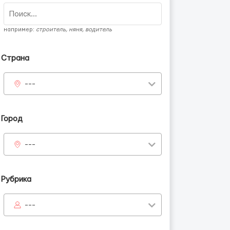
например:
строитель, няня, водитель
Страна
---
Город
---
Рубрика
---