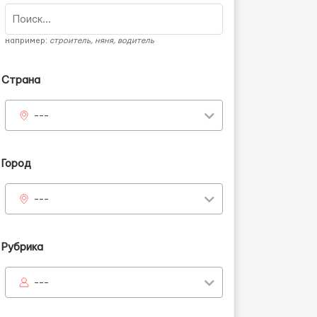
например:
строитель, няня, водитель
Страна
---
Город
---
Рубрика
---