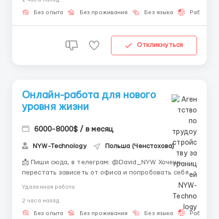
современном мире работа онлайн стала настоящим
трендом. Она особенно актуальна для тех, кто
Без опыта
Без проживания
Без языка
Работа 2-
хочет развиватьс...
Откликнуться
Онлайн-работа для нового
уровня жизни
6000-8000$ / в месяц
NYW-Technology
Польша (Ченстохова)
📩 Пиши сюда, в телеграм: @David_NYW Хочешь
перестать зависеть от офиса и попробовать себя в
онлайн-сфере? Тогда тебе к нам 🚀 🌐 О компании:
Удаленная работа
Мы развиваем современные онлайн-направления и
2 часа назад
обучаем людей зарабатывать с нуля. Наша команда
помогает новичкам быстро освоиться и начать
Без опыта
Без проживания
Без языка
Работа 2-