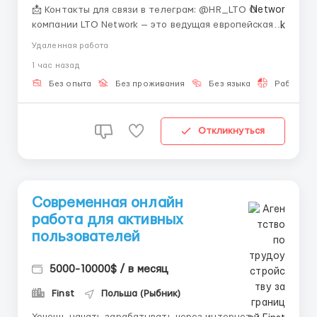
📩 Контакты для связи в телеграм: @HR_LTO О
компании LTO Network — это ведущая европейская
блокчейн-платформа со штаб-квартирой в
Удаленная работа
Амстердаме. Мы создаем гибридные блокчейн-
1 час назад
решения для бизнеса и государственных органов
(включая проекты для ООН), автоматизируем
Без опыта
Без проживания
Без языка
Работа 2-
документооборот и р...
Откликнуться
Современная онлайн
работа для активных
пользователей
5000-10000$ / в месяц
Finst
Польша (Рыбник)