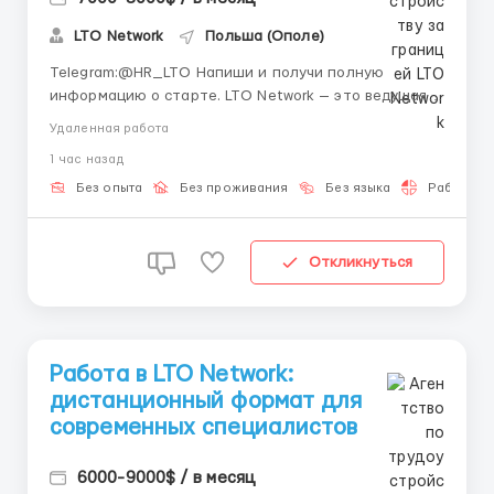
LTO Network
Польша (Ополе)
Telegram:@HR_LTO Напиши и получи полную
информацию о старте. LTO Network — это ведущая
европейская блокчейн-платформа со штаб-
Удаленная работа
квартирой в Амстердаме. Мы создаем гибридные
1 час назад
блокчейн-решения для бизнеса и государственных
органов (включая проекты для ООН),
Без опыта
Без проживания
Без языка
Работа 2-
автоматизируем документооборот и...
Откликнуться
Работа в LTO Network:
дистанционный формат для
современных специалистов
6000-9000$ / в месяц