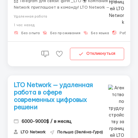
📩 Telegram для связи: @HR_LTO 🌍 Компания LTO
Network приглашает в команду! LTO Network —
европейская блокчейн-платформа со штаб-
Удаленная работа
квартирой в Амстердаме (Нидерланды), которая
1 час назад
разрабатывает решения для бизнеса и
государственных организаций. Компания
Без опыта
Без проживания
Без языка
Работа 2-
специализируется на гибридных блокче...
Откликнуться
LTO Network — удаленная
работа в сфере
современных цифровых
решени
6000-9000$ / в месяц
LTO Network
Польша (Зелёна-Гура)