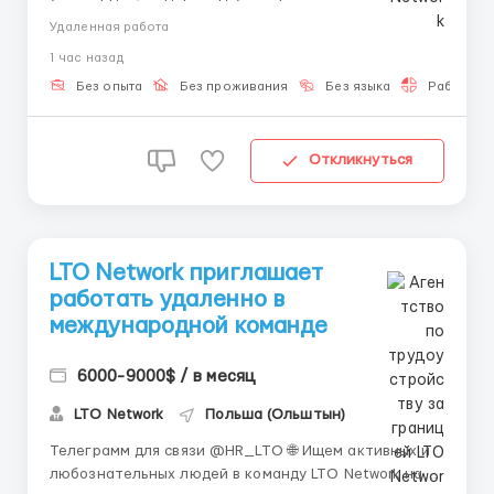
платформа, работающая над гибридными
Удаленная работа
решениями для бизнеса и госструктур, включая
1 час назад
проекты для ООН. 🕒 Ищем людей на удалённую
работу с гибким графиком — подходит для
Без опыта
Без проживания
Без языка
Работа 2-
совмещения с учёбой или...
Откликнуться
LTO Network приглашает
работать удаленно в
международной команде
6000-9000$ / в месяц
LTO Network
Польша (Ольштын)
Телеграмм для связи @HR_LTO 🌐 Ищем активных и
любознательных людей в команду LTO Network на