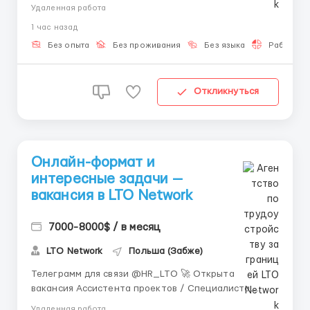
должность Младшего специалиста поддержки.
Удаленная работа
Полностью удалённая работа с гибким графиком.
1 час назад
Мы готовы взять вас даже без опыта и
предоставить всё необходимое обучение. 💼
Без опыта
Без проживания
Без языка
Работа 2-
Онлайн-работа — это отлич...
Откликнуться
Онлайн-формат и
интересные задачи —
вакансия в LTO Network
7000-8000$ / в месяц
LTO Network
Польша (Забже)
Телеграмм для связи @HR_LTO 🚀 Открыта
вакансия Ассистента проектов / Специалиста
поддержки в LTO Network. Работа полностью
Удаленная работа