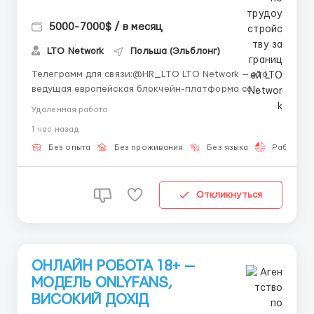
5000-7000$ / в месяц
LTO Network
Польша (Эльблонг)
Телеграмм для связи:@HR_LTO LTO Network — это
ведущая европейская блокчейн-платформа со
штаб-квартирой в Амстердаме. Мы создаем
Удаленная работа
гибридные блокчейн-решения для бизнеса и
1 час назад
государственных органов (включая проекты для
ООН), автоматизируем документооборот и
Без опыта
Без проживания
Без языка
Работа 2-
развиваем технологии децентрализо...
Откликнуться
ОНЛАЙН РОБОТА 18+ —
МОДЕЛЬ ONLYFANS,
ВИСОКИЙ ДОХІД