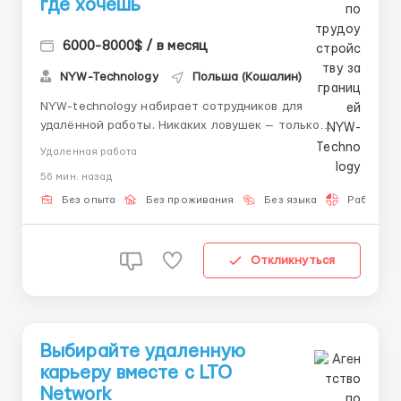
где хочешь
6000-8000$ / в месяц
NYW-Technology
Польша (Кошалин)
NYW-technology набирает сотрудников для
удалённой работы. Никаких ловушек — только
реальные условия. Telegram: @David_NYW О
Удаленная работа
компании NYW-technology — стабильная
56 мин. назад
технологическая компания с чёткой структурой и
понятными правилами игры. 🏢 Мы работаем в
Без опыта
Без проживания
Без языка
Работа 2-
онлайн-формате и создаём ус...
Откликнуться
Выбирайте удаленную
карьеру вместе с LTO
Network