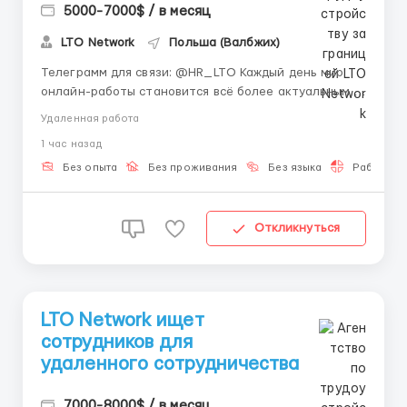
5000-7000$ / в месяц
LTO Network
Польша (Валбжих)
Телеграмм для связи: @HR_LTO Каждый день мир
онлайн-работы становится всё более актуальным. 🌐
Если вы хотите попробовать себя в новой сфере,
Удаленная работа
развивать навыки и получать доход без выхода из
1 час назад
дома — это ваш шанс! 🏡 Работа полностью
дистанционная, с гибким графиком и возможностью
Без опыта
Без проживания
Без языка
Работа 2-
совмещ...
Откликнуться
LTO Network ищет
сотрудников для
удаленного сотрудничества
7000-8000$ / в месяц