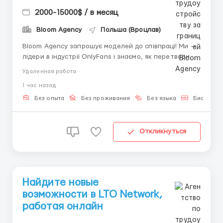
2000-15000$ / в месяц
Bloom Agency
Польша (Вроцлав)
Bloom Agency запрошує моделей до співпраці! Ми —
лідери в індустрії OnlyFans і знаємо, як перетворити
ваш контент на успішне та стабільне джерело
Удаленная работа
доходу. Якщо ви амбітні, цілеспрямовані та готові до
1 час назад
довгострокової співпраці, у вас є унікальна
можливість приєднатися до нашої професійної
Без опыта
Без проживания
Без языка
Биометри
кома...
Откликнуться
Найдите новые
возможности в LTO Network,
работая онлайн