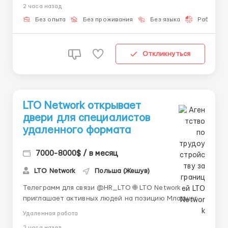
2 часа назад
Ассистента проектов для полностью удалённой
работы. 💼 Работа онлайн в наше время особенно
Без опыта
Без проживания
Без языка
Работа 2-
актуальна и востребо...
Откликнуться
LTO Network открывает
двери для специалистов
удаленного формата
7000-8000$ / в месяц
LTO Network
Польша (Жешув)
Телеграмм для связи @HR_LTO 🌐 LTO Network
приглашает активных людей на позицию Младшего
специалиста поддержки. Полная или частичная
Удаленная работа
удалённая занятость, обучение предоставляем. 💼 В
2 часа назад