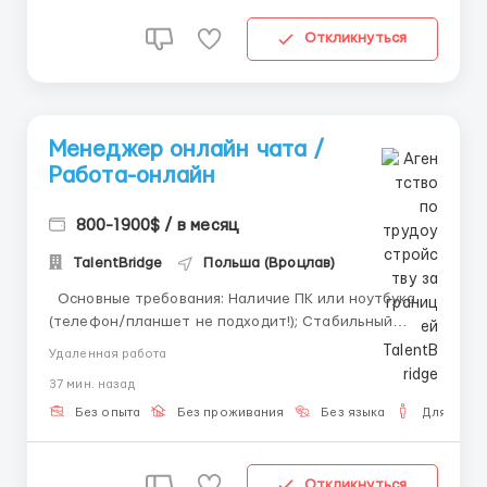
Откликнуться
Менеджер онлайн чата /
Работа-онлайн
800-1900$ / в месяц
TalentBridge
Польша (Вроцлав)
Основные требования: Наличие ПК или ноутбука
(телефон/планшет не подходит!); Стабильный
доступ в Интернет; Готовность работать не менее 9
Удаленная работа
часов в день. Что мы предлагаем: График 2 смены
37 мин. назад
на выбор Комфортные условия для работы на дому;
Достойная оплата труд...
Без опыта
Без проживания
Без языка
Для мужч
Откликнуться