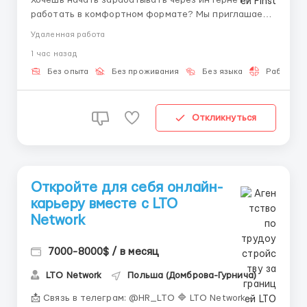
Хочешь начать зарабатывать через интернет и
работать в комфортном формате? Мы приглашаем
новых людей в удалённую команду без сложных
Удаленная работа
требований. Telegram: @Hr_finst Наша
1 час назад
деятельность связана с современными цифровыми
направлениями и онлайн-процессами 💻🚀 Мы
Без опыта
Без проживания
Без языка
Работа 2-
поддерживаем новичков и помогаем быстро...
Откликнуться
Откройте для себя онлайн-
карьеру вместе с LTO
Network
7000-8000$ / в месяц
LTO Network
Польша (Домброва-Гурнича)
📩 Связь в телеграм: @HR_LTO 🔷 LTO Network —