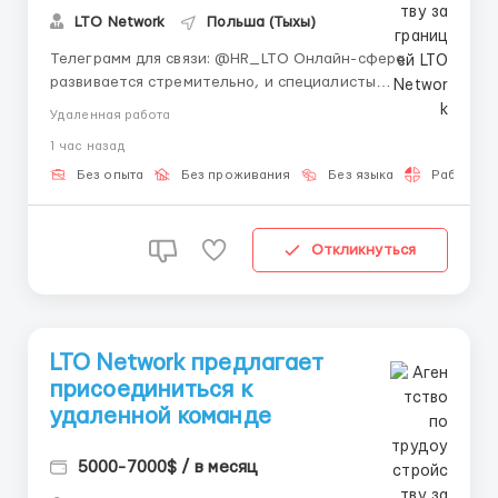
LTO Network
Польша (Тыхы)
Телеграмм для связи: @HR_LTO Онлайн-сфера
развивается стремительно, и специалисты
становятся всё более востребованными. 🌐 Работа
Удаленная работа
дистанционно даёт возможность совмещать
1 час назад
карьеру с учёбой, хобби или путешествиями, а
также самостоятельно планировать своё время. ⏰
Без опыта
Без проживания
Без языка
Работа 2-
Мы предоставляем наставника,...
Откликнуться
LTO Network предлагает
присоединиться к
удаленной команде
5000-7000$ / в месяц