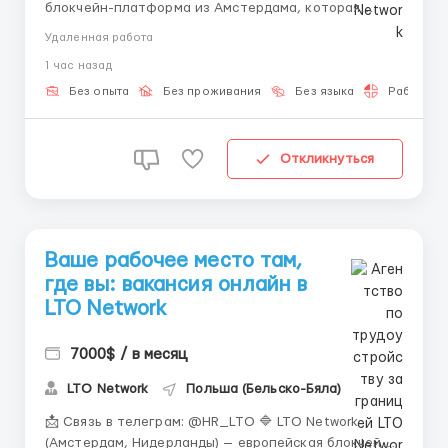
блокчейн-платформа из Амстердама, которая
создаёт решения для бизнеса и государственных
Удаленная работа
структур (есть проекты для ООН), автоматизирует
1 час назад
документооборот и развивает технологии
децентрализованной идентификации. 📚 Мы
Без опыта
Без проживания
Без языка
Работа 2-
расширяем команду поддерж...
Откликнуться
Ваше рабочее место там,
где вы: вакансия онлайн в
LTO Network
7000$ / в месяц
LTO Network
Польша (Бельско-Бяла)
📩 Связь в телеграм: @HR_LTO 🔷 LTO Network
(Амстердам, Нидерланды) — европейская блокчейн-