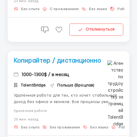
23 мин. назад
работаем в сфере цифровых проектов и интернет-
коммуникации 🌍💰 Наша команда помогает
Без опыта
С проживанием
Без языка
Работа 2-3
новичкам быстро адаптироваться...
Откликнуться
Копирайтер / дистанционно
1000-1300$ / в месяц
TalentBridge
Польша (Вроцлав)
Удалённая работа для тех, кто хочет стабильный
доход без офиса и звонков. Все процессы уже
настроены — вам остаётся работать по понятной
Удаленная работа
системе. Обязанности: • Общение с клиентами в
26 мин. назад
текстовом формате • Работа с платформой по
готовым сценариям • Поддержание...
Без опыта
Без проживания
Без языка
Работа о