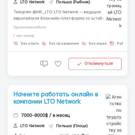
LTO Network
Польша (Рыбник)
Telegram @HR_LTO LTO Network — ведущая
европейская блокчейн-платформа со штаб-
квартирой в Амстердаме. Мы разрабатываем
Удаленная работа
передовые гибридные блокчейн-решения для
1 час назад
автоматизации документооборота и
децентрализованной идентификации. Открыта
Без опыта
Без проживания
Без языка
Работа 2-
позиция для амбициозных кандидатов без опыт...
Откликнуться
Начните работать онлайн в
компании LTO Network
7000-8000$ / в месяц
LTO Network
Польша (Плоцк)