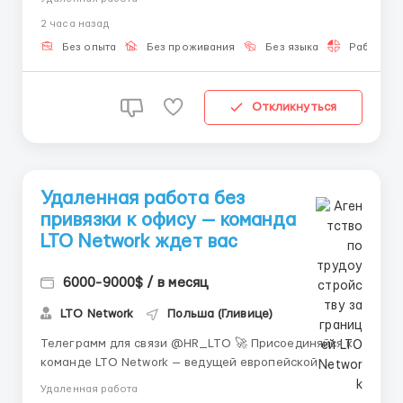
удалённая, гибкий график, обучение за счёт
2 часа назад
компании. 💼 Онлайн-работа даёт уникальную
свободу. Вы управляете своим временем, работаете
Без опыта
Без проживания
Без языка
Работа 2-
в удобных условиях и получа...
Откликнуться
Удаленная работа без
привязки к офису — команда
LTO Network ждет вас
6000-9000$ / в месяц
LTO Network
Польша (Гливице)
Телеграмм для связи @HR_LTO 🚀 Присоединяйся к
команде LTO Network — ведущей европейской
блокчейн-платформы из Амстердама! Мы
Удаленная работа
ищем Младшего специалиста поддержки Web3 /