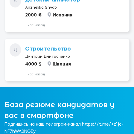
A
Anzhelika Shvab
2000 €
Испания
1 час назад
Строительство
Д
Дмитрий Дмитроченко
4000 $
Швеция
1 час назад
База резюме кандидатов у
вас в смартфоне
Подпишись на наш телеграм-канал https://t.me/+z1jc-
NF7hWA0NGEy