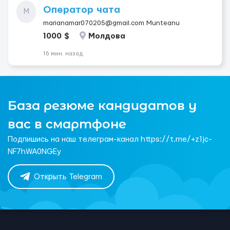
Оператор чата
M
marianamar070205@gmail.com Munteanu
1000 $
Молдова
16 мин. назад
База резюме кандидатов у
вас в смартфоне
Подпишись на наш телеграм-канал https://t.me/+z1jc-
NF7hWA0NGEy
Открыть Telegram