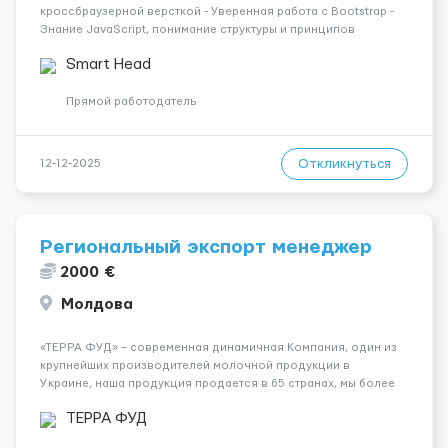
кроссбраузерной версткой - Уверенная работа с Bootstrap -
Знание JavaScript, понимание структуры и принципов
написания читаемого, поддерживаемого кода - Базовые
Smart Head
знания Laravel: понимание структуры фреймворка, Blade,
маршрутов, ком...
Прямой работодатель
Откликнуться
12-12-2025
Региональный экспорт менеджер
2000 €
Молдова
«ТЕРРА ФУД» – современная динамичная Компания, один из
крупнейших производителей молочной продукции в
Украине, наша продукция продается в 65 странах, мы более
20 лет создаем доступные и вкусные продукты любимых
ТЕРРА ФУД
брендов с заботой о людях, качество и безопасность
которых по...