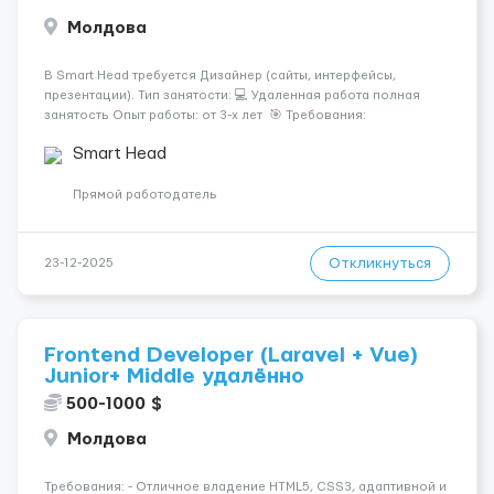
Молдова
В Smart Head требуется Дизайнер (сайты, интерфейсы,
презентации). Тип занятости: 💻 Удаленная работа полная
занятость Опыт работы: от 3-х лет 🎯 Требования:
Коммерческий опыт работы от 3 лет Знание Photoshop, Figma
Smart Head
Понимание принципов UX/UI, симметрии и адаптивного
дизайн...
Прямой работодатель
Откликнуться
23-12-2025
Frontend Developer (Laravel + Vue)
Junior+ Middle удалённо
500-1000 $
Молдова
Требования: - Отличное владение HTML5, CSS3, адаптивной и