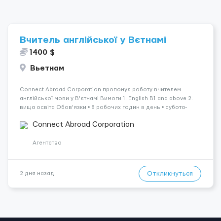
Вчитель англійської у Вєтнамі
1400 $
Вьетнам
Connect Abroad Corporation пропонує роботу вчителем
англійської мови у В'єтнамі Вимоги 1. English B1 and above 2.
вища освіта Обов'язки • 8 робочих годин в день • субота-
неділя вихідні • робота з дітьми Умови 1. Зарплата 1400-1600
Connect Abroad Corporation
доларів н...
Агентство
Откликнуться
2 дня назад