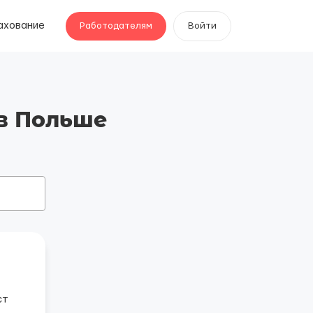
ахование
Работодателям
Войти
в Польше
ст