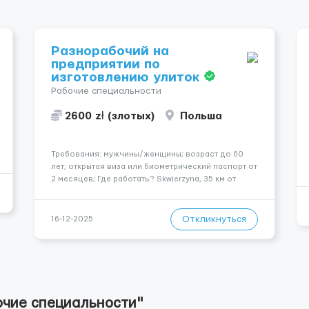
Разнорабочий на
предприятии по
изготовлению улиток
Рабочие специальности
2600 zł (злотых)
Польша
Требования: мужчины/женщины; возраст до 60
лет; открытая виза или биометрический паспорт от
2 месяцев; Где работать? Skwierzyna, 35 км от
Гожува Великопольского. Условия работы: •
официальное трудоустройство; •
русскоговорящий координатор, который помож...
Откликнуться
16-12-2025
очие специальности"