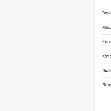
Вар
Жеш
Кра
Кат
Люб
Лод