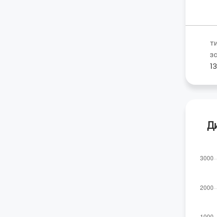
т
з
1
Д