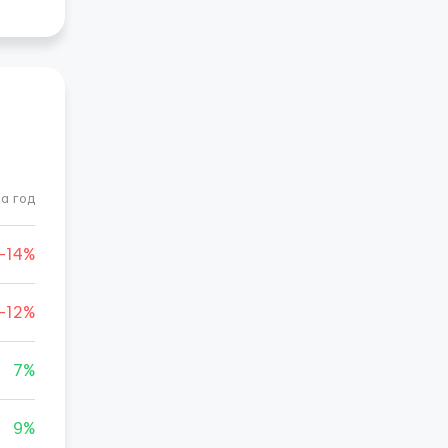
а год
-14%
-12%
7%
9%