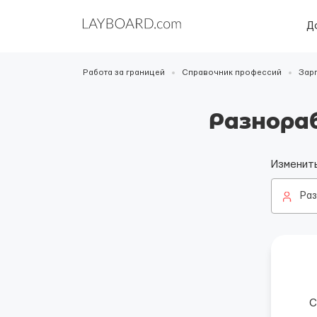
Д
Работа за границей
Справочник профессий
Зар
Разнора
Изменит
Ра
С