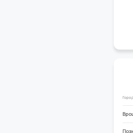
Горо
Вро
Поз