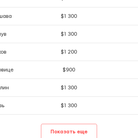
шава
$1 300
ув
$1 300
ков
$1 200
овице
$900
лин
$1 300
зь
$1 300
Показать еще