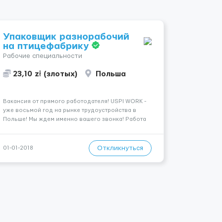
Упаковщик разнорабочий
на птицефабрику
Рабочие специальности
23,10 zł (злотых)
Польша
Вакансия от прямого работодателя! USPI WORK -
уже восьмой год на рынке трудоустройства в
Польше! Мы ждем именно вашего звонка! Работа
от сейчас! Приглашаем женщин, мужчин и
семейные пары на проверенную годами
птицефабрику с хорошими отзывами и
Откликнуться
01-01-2018
комфортными условиями работы! (пти...