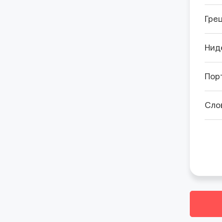
Гре
Нид
Пор
Сло