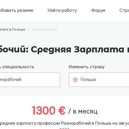
обавить резюме
Найти работу
Форум
Стр
плата в Польше
Разнорабочий
бочий: Средняя Зарплата 
ь специальность
Изменить страну
знорабочий
Польша
1300 €
/ в месяц
редняя зарплата профессии Разнорабочий в Польше на авгу