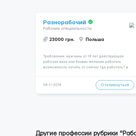
Разнорабочий
Рабочие специальности
23000 грн.
Польша
Требования: мужчины от 18 лет действующая
рабочая виза или безвиз желание работать
возможность начать от сейчас Где работать? в
Польше на заводах разные города Условия
работы: смены по 10 часов оплата 12 злотых в час
чистыми (16 брутто) бесплатное проживание ...
Откликнуться
06-11-2018
Другие профессии рубрики "Раб