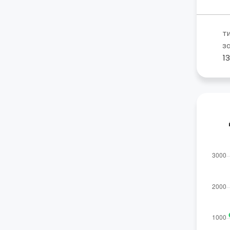
т
з
1