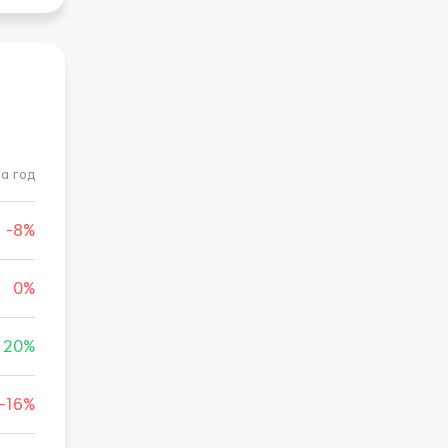
а год
-8%
0%
20%
-16%