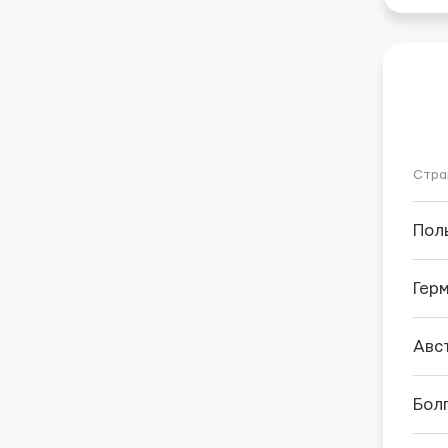
Стра
Пол
Гер
Авс
Бол