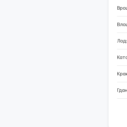
Вро
Вло
Лод
Кат
Кра
Гда