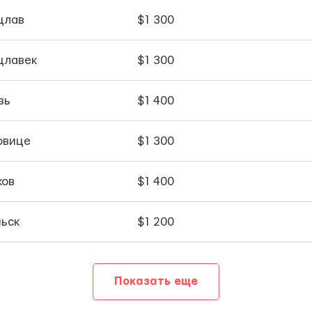
цлав
$1 300
цлавек
$1 300
зь
$1 400
овице
$1 300
ков
$1 400
ньск
$1 200
Показать еще