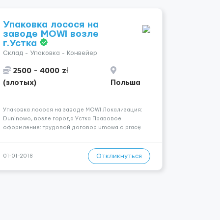
Упаковка лосося на
заводе MOWI возле
г.Устка
Склад - Упаковка - Конвейер
2500 - 4000 zł
(злотых)
Польша
Упаковка лосося на заводе MOWI Локализация:
Duninowo, возле города Устка Правовое
оформление: трудовой договор umowa o pracę
Жильё и организованный транспорт – за счёт
работодателя! Описание деятельности:
современный завод по обработке рыбы
Откликнуться
01-01-2018
(производство лосося и суши), соответствующ...