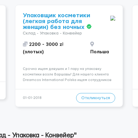
Упаковщик косметики
(легкая работа для
женщин) без ночных
Склад - Упаковка - Конвейер
2200 - 3000 zł
(злотых)
Польша
Срочно ищем девушек и 1 пару на упаковку
косметики возле Варшавы! Для нашего клиента
Dreamcos International Polska ищем сотрудников
на производство и упаковку элитной косметики.
Локализация: Garwolin (70 км от Варшавы)
Правовое оформление: umowa zlecenie
Откликнуться
01-01-2018
Требования: женщины до 45 лет, ви...
д - Упаковка - Конвейер"