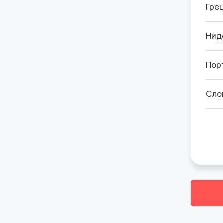
Гре
Нид
Пор
Сло