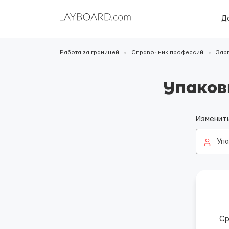
Д
Работа за границей
Справочник профессий
Зар
Упаков
Изменит
Уп
Ср