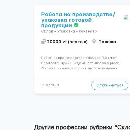
Работа на производстве/
упаковка готовой
продукции
Склад - Упаковка - Конвейер
20000 zł (злотых)
Польша
Работник производства г. Oleśnica (30 км от
Вроцлава) Мужчины до 40 лет Umowa o pracę
Фирма занимается производством пищевых
концентратов,специй и добавок для пищевой
промышленности, ароматизоваными
допольнителями для добавки к пище. Внимание!!
Откликнуться
15-07-2019
На фирме присутсвуют различные запахи , не
реко...
Другие профессии рубрики "Скла