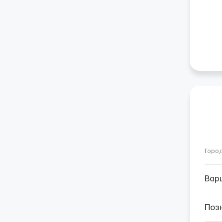
Горо
Вар
Поз