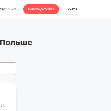
ахование
Работодателям
Войти
 Польше
026