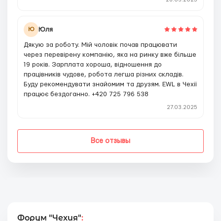
Юля
Ю
Дякую за роботу. Мій чоловік почав працювати
через перевірену компанію, яка на ринку вже більше
19 років. Зарплата хороша, відношення до
працівників чудове, робота легша різних складів.
Буду рекомендувати знайомим та друзям. EWL в Чехії
працює бездоганно. +420 725 796 538
27.03.2025
Все отзывы
Форум "Чехия"
: