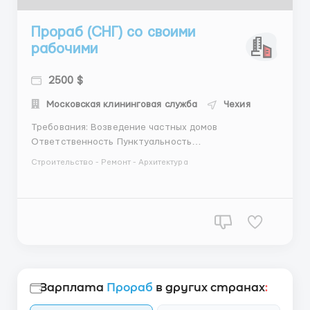
Прораб (СНГ) со своими
рабочими
2500 $
Московская клининговая служба
Чехия
Требования: Возведение частных домов
Ответственность Пунктуальность
Стрессоустойчивость Наличие загранпаспорта Где
Строительство - Ремонт - Архитектура
работать? Прага Условия работы: График 5/2 2/2
желательно иметь свою бригаду с возможностью
переезда При необходимости будет открыта
рабочая виза ...
Зарплата
Прораб
в других странах
: