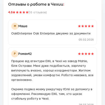
Отзывы о работе в Чехии
:
4.6
(16 отзывов)
Маша
М
OakEnterprise Oak Enterprise дякуемо за документи
05.02.2026
Роман42
Р
Працюю від агентури EWL в Чехії на заводі Mahle,
біля Острави. Мені дуже подобається, зарплату
виплачують вчасно, хороші координатори. Житлом
задоволений, умови комфортні. Робота неважка, все
організовано.
Окрема подяка моєму рекрутеру Юлії за допомогу в
оформленні. Рекомендую EWL тим, хто шукає
стабільну роботу в Чехії.
28.03.2025