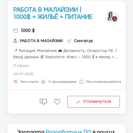
РАБОТА В МАЛАЙЗИИ |
1000$ + ЖИЛЬЁ + ПИТАНИЕ
1000 $
РАБОТА В МАЛАЙЗИИ
Сингапур
📍 Локация: Малайзия 💼 Должность: Оператор ПК /
Ввод данных 💰 Зарплата: Фикс — 1000 $ в месяц +
бонусы 🔹 Что предоставляет компания: ✅ Переезд
IT-сфера
за счёт компании ✅ Бесплатное жильё и питание ✅
06-07-2025
Стабильные выплаты ✅ Дополнительные бонусы за
качественную работу ✅ Возможность карьерно...
Без опыта
С проживанием
Постоянная работа
Откликнуться
Зарплата
Разработчик ПО
в других