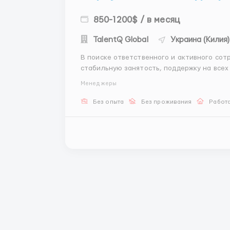
850-1200$ / в месяц
TalentQ Global
Украина (Килия)
В поиске ответственного и активного сотрудника 
стабильную занятость, поддержку на всех
условиях. ✅ Что мы ожидаем от кандидата: Пунктуальность и усидчивость: Ваша дисциплина —
Менеджеры
залог успеха. Гра...
Без опыта
Без проживания
Работ