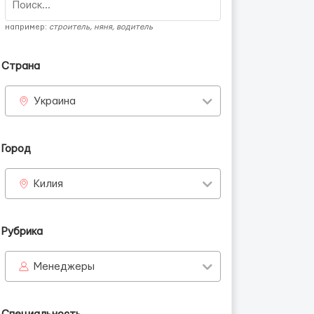
например:
строитель, няня, водитель
Страна
Украина
Город
Килия
Рубрика
Менеджеры