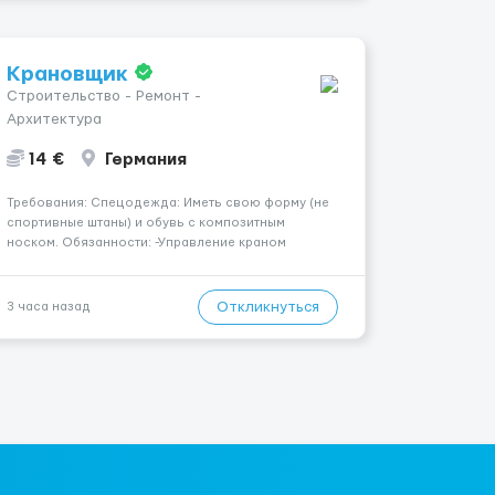
Крановщик
Строительство - Ремонт -
Архитектура
14 €
Германия
Требования: Спецодежда: Иметь свою форму (не
спортивные штаны) и обувь с композитным
носком. Обязанности: -Управление краном
-Выполнение подъемно-транспортных работ на
строительных объектах, -Соблюдение правил и
инструкций по безопасности. -Опыт управления
Откликнуться
3 часа назад
различными типами кранов (моб...