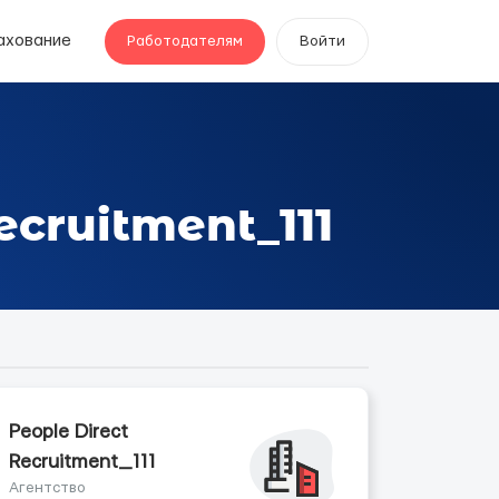
ахование
Работодателям
Войти
ecruitment_111
People Direct
Recruitment_111
Агентство