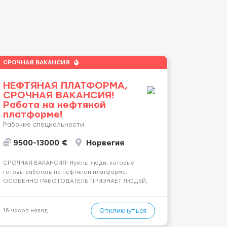
СРОЧНАЯ ВАКАНСИЯ
НЕФТЯНАЯ ПЛАТФОРМА,
СРОЧНАЯ ВАКАНСИЯ!
Работа на нефтяной
платформе!
Рабочие специальности
9500-13000 €
Норвегия
СРОЧНАЯ ВАКАНСИЯ! Нужны люди, которые
готовы работать на нефтяной платформе.
ОСОБЕННО РАБОТОДАТЕЛЬ ПРИЗНАЕТ ЛЮДЕЙ,
КОТОРЫЕ ГОТОВЫ НА КАРЬЕРНЫЙ РОСТ! ДАЮТ
БЕСПЛАТНУЮ ВОЗМОЖНОСТЬ ОБУЧАТЬСЯ.
Помощник сварщика, Помощник механика (
Откликнуться
16 часов назад
стыковка метала, зачистка метала, подготовка
рабочего места и т....