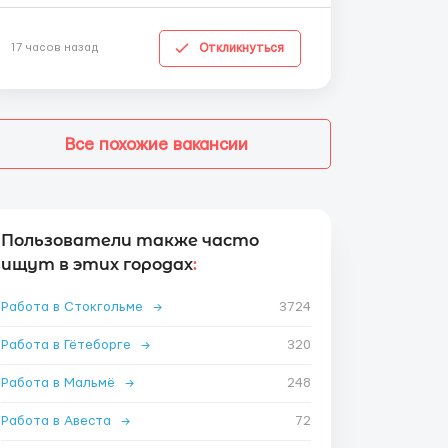
Откликнуться
17 часов назад
Все похожие вакансии
Пользователи также часто
ищут в этих городах
:
Работа в Стокгольме
→
3724
Работа в Гётеборге
→
320
Работа в Мальмё
→
248
Работа в Авеста
→
72