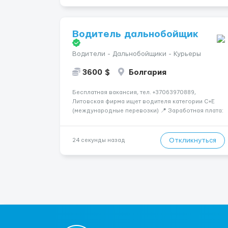
Водитель дальнобойщик
Водители - Дальнобойщики - Курьеры
3600 $
Болгария
Бесплатная вакансия, тел. +37063970889,
Литовская фирма ищет водителя категории C+E
(международные перевозки) 📍 Заработная плата:
💶 3600 € нетто в месяц 🚛 Что предстоит делать:
Международные перевозки на тентах и
рефрижераторах. В среднем 400–500 км в день.
Откликнуться
24 секунды назад
Погрузки и разгрузки...