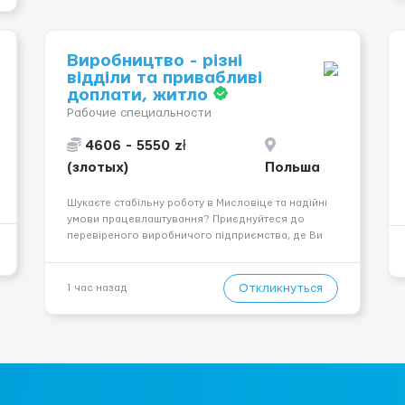
Виробництво - різні
відділи та привабливі
доплати, житло
Рабочие специальности
4606 - 5550 zł
(злотых)
Польша
Шукаєте стабільну роботу в Мисловіце та надійні
умови працевлаштування? Приєднуйтеся до
перевіреного виробничого підприємства, де Ви
отримаєте своєчасну заробітну плату, навчання з
першого дня та можливість підібрати посаду
відповідно до Ваших навичок
Откликнуться
1 час назад
Локація: Мисловіце Форма пр...