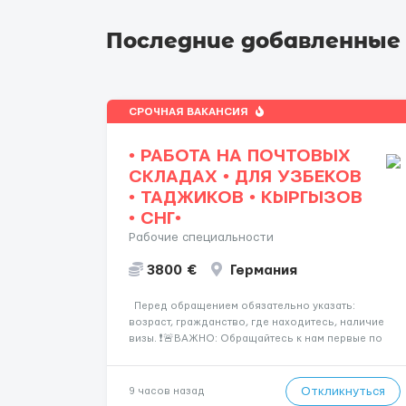
Последние добавленные
СРОЧНАЯ ВАКАНСИЯ
• РАБОТА НА ПОЧТОВЫХ
СКЛАДАХ • ДЛЯ УЗБЕКОВ
• ТАДЖИКОВ • КЫРГЫЗОВ
• СНГ•
Рабочие специальности
3800 €
Германия
Перед обращением обязательно указать:
возраст, гражданство, где находитесь, наличие
визы. ❗️🚨ВАЖНО: Обращайтесь к нам первые по
номеру ! (Звоните либо пишите WhatsApp ) ☎️+44
7355•427998 ☎️ Работа на логистических и
почтовых складах . График 5/8, возможны пе...
Откликнуться
9 часов назад