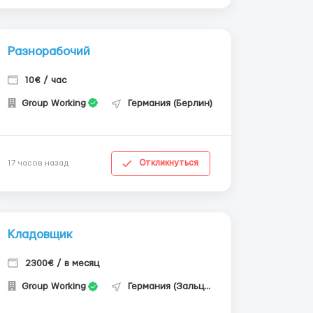
Разнорабочий
10€ / час
Group Working
Германия (Берлин)
Откликнуться
17 часов назад
Кладовщик
2300€ / в месяц
Group Working
Германия (Зальцгиттер)