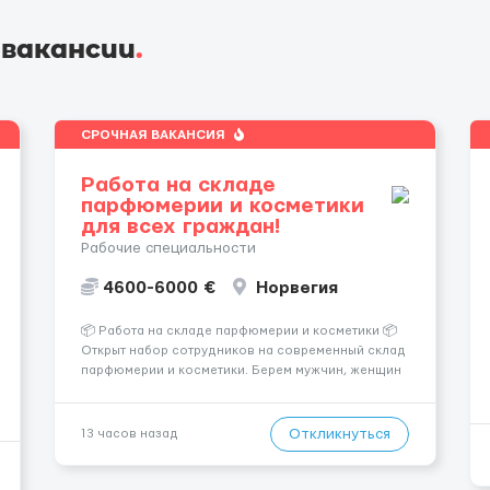
 вакансии
.
СРОЧНАЯ ВАКАНСИЯ
Работа на складе
парфюмерии и косметики
для всех граждан!
Рабочие специальности
4600-6000 €
Норвегия
📦 Работа на складе парфюмерии и косметики 📦
Открыт набор сотрудников на современный склад
парфюмерии и косметики. Берем мужчин, женщин
и семейные пары. Если раньше на складе не
работали — ничего страшного, всему обучают уже
после приезда. Работа не тяжелая. Нужно
Откликнуться
13 часов назад
собирать заказы, сортиро...