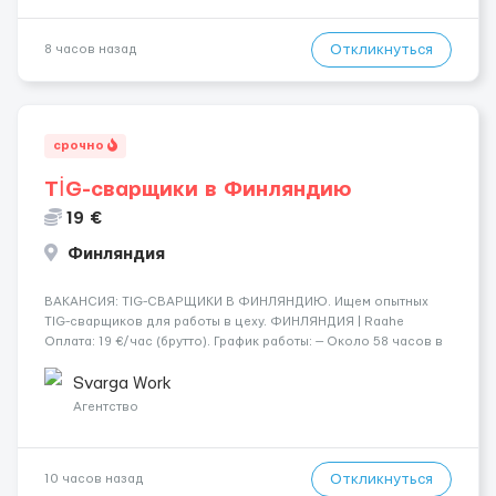
Откликнуться
8 часов назад
срочно
TİG-сварщики в Финляндию
19 €
Финляндия
​​ВАКАНСИЯ: TIG-СВАРЩИКИ В ФИНЛЯНДИЮ. Ищем опытных
TIG-сварщиков для работы в цеху. ФИНЛЯНДИЯ | Raahe
Оплата: 19 €/час (брутто). График работы: — Около 58 часов в
неделю гарантированно. — Возможны дополнительные
переработки. Дата начала: — Как можно скорее....
Svarga Work
Агентство
Откликнуться
10 часов назад