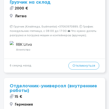
Грузчик на склад
2000 €
Литва
📦 Грузчик (Клайпеда, Sudmantai) +37063970889; 🕗 График:
понедельник–пятница, с 08:00 до 17:00 💼 Что нужно делать:
разгрузка и погрузка машин и контейнеров (вручную);
сортировка товара; поддержание порядка на складе;
выполнение других поручений заведующего складом. ✅
RBK Litva
Требования: ...
Агентство
Откликнуться
6 секунд назад
Отделочник-универсал (внутренние
работы)
15 €
Германия