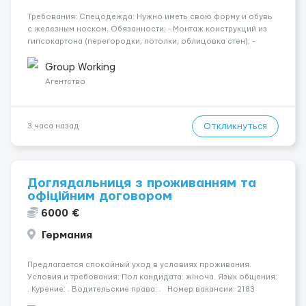
Требования: Спецодежда: Нужно иметь свою форму и обувь
с железным носком. Обязанности: - Монтаж конструкций из
гипсокартона (перегородки, потолки, облицовка стен); -
Подготовка поверхностей под отделку; - Выполнение
малярных работ (шпатлевка, грунтовка, покраска); -
Group Working
Штукатурные работы ...
Агентство
Откликнуться
3 часа назад
Доглядальниця з проживанням та
офіційним договором
6000 €
Германия
Предлагается спокойный уход в условиях проживания.
Условия и требования: Пол кандидата: жіноча. Язык общения:
. Курение: . Водительские права: . Номер вакансии: 2183
КОНТАКТЫ ДЛЯ УТОЧНЕНИЯ УСЛОВИЙ Польша +48 459 567 591