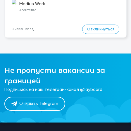
Укр...
Medius Work
Агентство
Откликнуться
3 часа назад
Не пропусти вакансии за
границей
Подпишись на наш телеграм-канал @layboard
Открыть Telegram