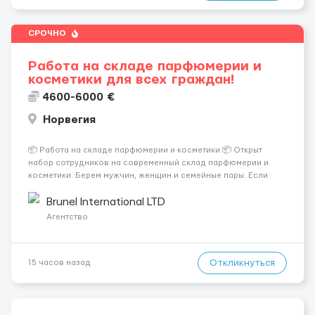
СРОЧНО
Работа на складе парфюмерии и
косметики для всех граждан!
4600-6000 €
Норвегия
📦 Работа на складе парфюмерии и косметики 📦 Открыт
набор сотрудников на современный склад парфюмерии и
косметики. Берем мужчин, женщин и семейные пары. Если
раньше на складе не работали — ничего страшного, всему
обучают уже после приезда. Работа не тяжелая. Нужно
Brunel International LTD
собирать заказы, сортиро...
Агентство
Откликнуться
15 часов назад