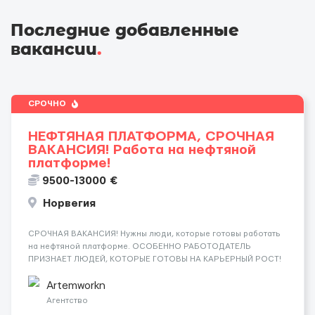
Последние добавленные
вакансии
.
СРОЧНО
НЕФТЯНАЯ ПЛАТФОРМА, СРОЧНАЯ
ВАКАНСИЯ! Работа на нефтяной
платформе!
9500-13000 €
Норвегия
СРОЧНАЯ ВАКАНСИЯ! Нужны люди, которые готовы работать
на нефтяной платформе. ОСОБЕННО РАБОТОДАТЕЛЬ
ПРИЗНАЕТ ЛЮДЕЙ, КОТОРЫЕ ГОТОВЫ НА КАРЬЕРНЫЙ РОСТ!
ДАЮТ БЕСПЛАТНУЮ ВОЗМОЖНОСТЬ ОБУЧАТЬСЯ. Помощник
сварщика, Помощник механика ( стыковка метала, зачистка
Artemworkn
метала, подготовка рабочего места и т....
Агентство