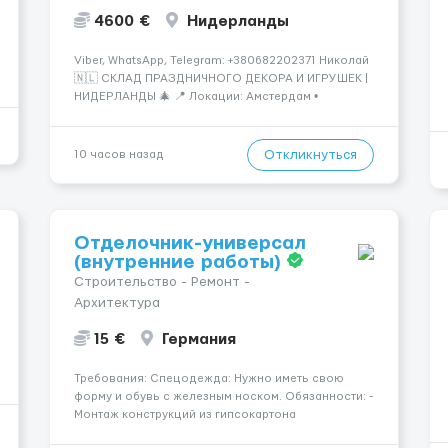
4600 €
Нидерланды
Viber, WhatsApp, Telegram: +380682202371 Николай
🇳🇱 СКЛАД ПРАЗДНИЧНОГО ДЕКОРА И ИГРУШЕК |
НИДЕРЛАНДЫ 🎄 📍 Локации: Амстердам •
Роттердам • Утрехт • Гаага • Алмере • Тилбург •
Эйндховен Крупный логистический комплекс,
занимающийся хранением и отправкой праз...
Откликнуться
10 часов назад
Отделочник-универсал
(внутренние работы)
Строительство - Ремонт -
Архитектура
15 €
Германия
Требования: Спецодежда: Нужно иметь свою
форму и обувь с железным носком. Обязанности: -
Монтаж конструкций из гипсокартона
(перегородки, потолки, облицовка стен); -