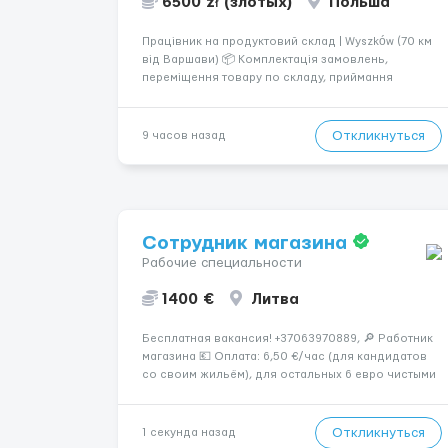
6500 zł (злотых)
Польша
Працівник на продуктовий склад | Wyszków (70 км
від Варшави) 📦 Комплектація замовлень,
переміщення товару по складу, приймання
повернень, ревізія та підготовка товару до
відправлення. 💰 Оплата: перші 2 тижні — 24 зл/год
нетто, далі — акордна система оплати (можливий
Откликнуться
9 часов назад
заробіто...
Сотрудник магазина
Рабочие специальности
1400 €
Литва
Бесплатная вакансия! +37063970889, 🔎 Работник
магазина 💶 Оплата: 6,50 €/час (для кандидатов
со своим жильём), для остальных 6 евро чистыми
в час 📌 ТРЕБОВАНИЯ: • Мужчины и женщины • Без
опыта работы • Ответственность и желание
работать &bul...
Откликнуться
1 секунда назад