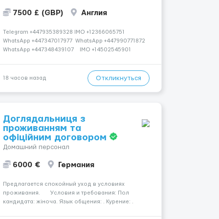
7500 £ (GBP)
Англия
Telegram +447935389328 IMO +12366065751
WhatsApp +447347017977 WhatsApp +447990771872
WhatsApp +447348439107 IMO +14502545901
Работаем со всеми странами СНГ И ВСЕМ МИРОМ
ВСЕ СТРАНЫ ВСЕ НАЦИИ СДЕЛАЙ СКРИНШОТ!
Telegram:@Vitali_Novikovs Telegram @Vitali...
Откликнуться
18 часов назад
Доглядальниця з
проживанням та
офіційним договором
Домашний персонал
6000 €
Германия
Предлагается спокойный уход в условиях
проживания. Условия и требования: Пол
кандидата: жіноча. Язык общения: . Курение: .
Водительские права: . Номер вакансии: 2183