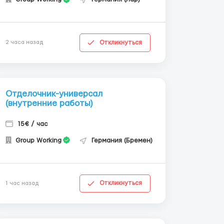
Откликнуться
2 часа назад
Отделочник-универсал
(внутренние работы)
15€ / час
Group Working
Германия (Бремен)
Откликнуться
1 час назад