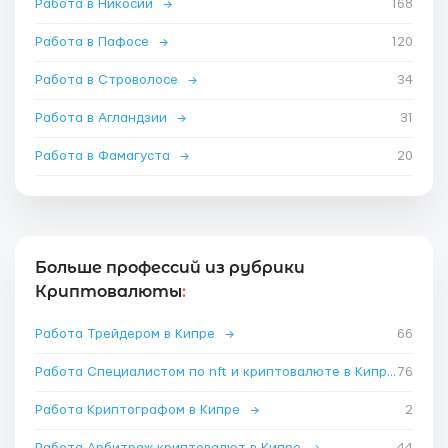
Работа в Никосии
→
168
Работа в Пафосе
→
120
Работа в Строволосе
→
34
Работа в Агландзии
→
31
Работа в Фамагуста
→
20
Больше профессий из рубрики
Криптовалюты
:
Работа Трейдером в Кипре
→
66
Работа Специалистом по nft и криптовалюте в Кипре
76
→
Работа Криптографом в Кипре
→
2
Работа Арбитраж криптовалют в Кипре
→
44