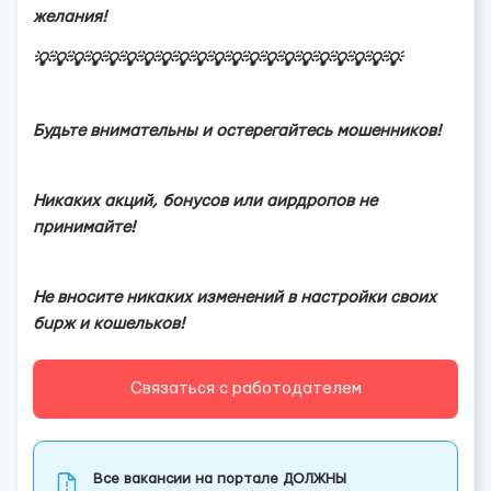
жeлaния!
💡💡💡💡💡💡💡💡💡💡💡💡💡💡💡💡💡💡💡💡💡
Будьте внимательны и остерегайтесь мoшeнников!
Никаких акций, бонусов или аирдропов не
принимайте!
Не вносите никаких изменений в настройки своих
бupж и кошельков!
Связаться с работодателем
Все вакансии на портале ДОЛЖНЫ