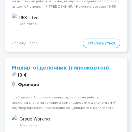
на дорожные работы в Литве, возвращаем деньги за переезд
из другой страны! 📌 ТРЕБОВАНИЯ: - Мужчины возраст 18-55
лет 📆 ГРАФИК РАБОТЫ: - 5-6 дней в неделю 8-12 часов в день
💳 ОПЛАТА ТРУДА: - ставка 9 евро/час днем...
RBK Litva
Агентство
Откликнуться
7 секунд назад
Маляр-отделочник (гипсокартон)
13 €
Франция
Требования: Наша компания устраивает на работу
исключительно на условиях командировки с документом A1,
подтверждающим сохранение социального и налогового
статуса в стране проживания во время работы в ЕС.Документ
A1 могут получить граждане стран с упрощенным доступом к
Group Working
рынку труда ЕС (Укра...
Агентство