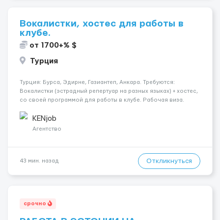
Вокалистки, хостес для работы в
клубе.
от 1700+% $
Турция
Турция: Бурса, Эдирне, Газиантеп, Анкара. Требуются:
Вокалистки (эстрадный репертуар на разных языках) + хостеc,
со своей программой для работы в клубе. Рабочая виза.
Контракт от четырех месяцев до года. Короткий контракт от
одного до трех месяцев. Мед. страховка. Высокая зарплат...
KENjob
Агентство
Откликнуться
43 мин. назад
срочно