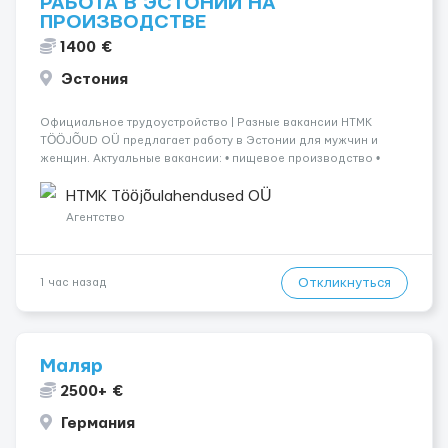
РАБОТА В ЭСТОНИИ НА
ПРОИЗВОДСТВЕ
1400 €
Эстония
Официальное трудоустройство | Разные вакансии HTMK
TÖÖJÕUD OÜ предлагает работу в Эстонии для мужчин и
женщин. Актуальные вакансии: • пищевое производство •
упаковка продукции • деревообработка • работа на линии •
склады и логистика • п...
HTMK Tööjõulahendused OÜ
Агентство
Откликнуться
1 час назад
Маляр
2500+ €
Германия