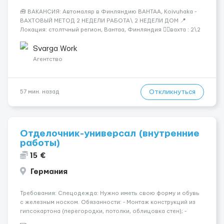
🧰 ВАКАНСИЯ: Автомаляр в Финляндию ВАНТАА, Koivuhaka -
ВАХТОВЫЙ МЕТОД 2 НЕДЕЛИ РАБОТА\ 2 НЕДЕЛИ ДОМ 📍
Локация: столтчный регион, Вантаа, Финляндия 👌🏻вахта : 2\2
недели 📅 Старт: как только вас утверждают 💶 Зарплата: 19 €/
час брутто 🏠 Жильё: предоставляется БЕСПЛАТНО 📞
Svarga Work
Контакт: +3725672...
Агентство
Откликнуться
57 мин. назад
Отделочник-универсал (внутренние
работы)
15 €
Германия
Требования: Спецодежда: Нужно иметь свою форму и обувь
с железным носком. Обязанности: - Монтаж конструкций из
гипсокартона (перегородки, потолки, облицовка стен); -
Подготовка поверхностей под отделку; - Выполнение