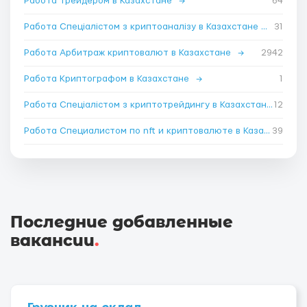
Работа Трейдером в Казахстане
→
64
Работа Спеціалістом з криптоаналізу в Казахстане
→
31
Работа Арбитраж криптовалют в Казахстане
→
2942
Работа Криптографом в Казахстане
→
1
Работа Спеціалістом з криптотрейдингу в Казахстане
12
→
Работа Специалистом по nft и криптовалюте в Казахстане
39
Последние добавленные
вакансии
.