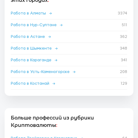
этих городах
:
Работа в Алматы
→
3374
Работа в Нур-Султане
→
511
Работа в Астане
→
362
Работа в Шымкенте
→
348
Работа в Караганде
→
341
Работа в Усть-Каменогорске
→
208
Работа в Костанай
→
129
Больше профессий из рубрики
Криптовалюты
: