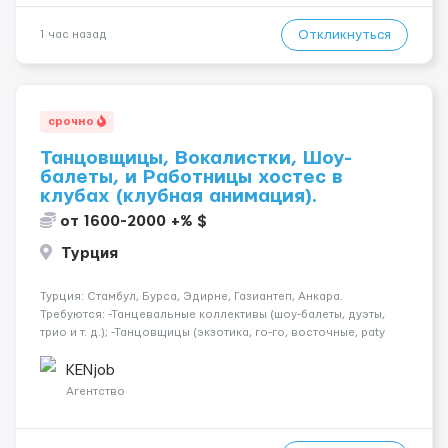
Откликнуться
1 час назад
срочно
Танцовщицы, Вокалистки, Шоу-
балеты, и Работницы хостес в
клубах (клубная анимация).
от 1600-2000 +% $
Турция
Турция: Стамбул, Бурса, Эдирне, Газиантеп, Анкара.
Требуются: -Танцевальные коллективы (шоу-балеты, дуэты,
трио и т. д.); -Танцовщицы (экзотика, го-го, восточные, paty
girls, и т. д.); -Вокалистки (эстрадный репертуар на разных
языках); -Гимнастки; -Работницы хостесc в кл...
KENjob
Агентство