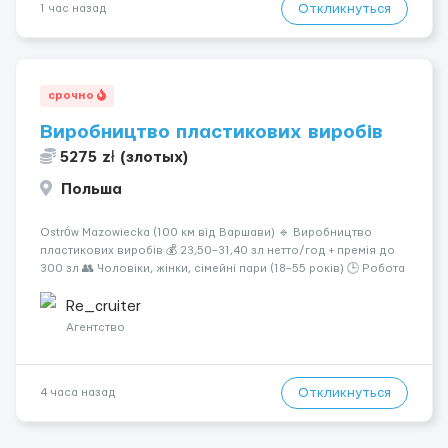
Откликнуться
1 час назад
срочно
Виробництво пластикових виробів
5275 zł (злотых)
Польша
Ostrów Mazowiecka (100 км від Варшави) 🔹 Виробництво
пластикових виробів 💰 23,50–31,40 зл нетто/год + премія до
300 зл 👥 Чоловіки, жінки, сімейні пари (18–55 років) 🕒 Робота
у 2–3 зміни 🏠 Житло — 650 зл/міс. Компенсація за власне
житло — 400 зл. 📦 Обов...
Re_cruiter
Агентство
Откликнуться
4 часа назад