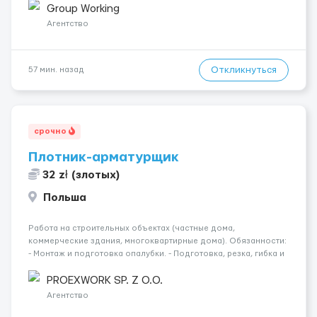
малярных работ (шпатлевка, грунтовка, покраска); -
Group Working
Штукатурные работы ...
Агентство
Откликнуться
57 мин. назад
срочно
Плотник-арматурщик
32 zł (злотых)
Польша
Работа на строительных объектах (частные дома,
коммерческие здания, многоквартирные дома). Обязанности:
- Монтаж и подготовка опалубки. - Подготовка, резка, гибка и
монтаж арматуры согласно технической документации. -
Связка арматурных стержней. - Заливка бетона. - Демонтаж
PROEXWORK SP. Z O.O.
опалубки после за...
Агентство