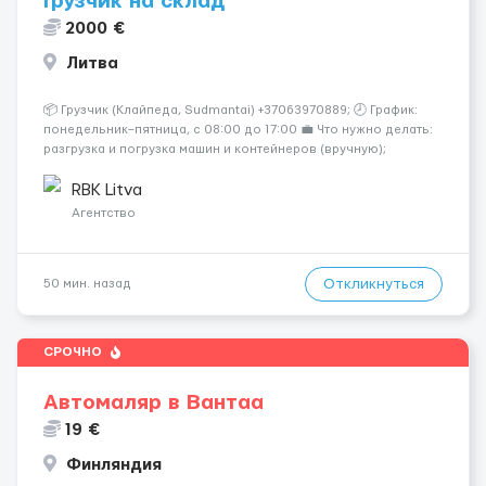
Грузчик на склад
2000 €
Литва
📦 Грузчик (Клайпеда, Sudmantai) +37063970889; 🕗 График:
понедельник–пятница, с 08:00 до 17:00 💼 Что нужно делать:
разгрузка и погрузка машин и контейнеров (вручную);
сортировка товара; поддержание порядка на складе;
выполнение других поручений заведующего складом. ✅
RBK Litva
Требования: ...
Агентство
Откликнуться
50 мин. назад
СРОЧНО
Автомаляр в Вантаа
19 €
Финляндия