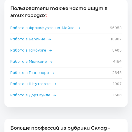
Пользователи также часто ищут в
этих городах
:
Работа в Франкфурте-на-Майне
→
96953
Работа в Берлине
→
10907
Работа в Гамбурге
→
5405
Работа в Мюнхене
→
4154
Работа в Ганновере
→
2345
Работа в Штутгарте
→
1907
Работа в Дортмунде
→
1508
Больше профессий из рубрики Склад -