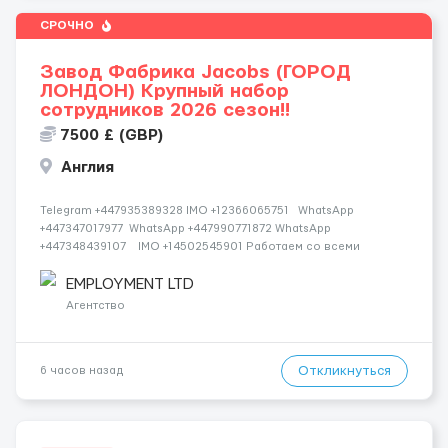
СРОЧНО
Завод Фабрика Jacobs (ГОРОД
ЛОНДОН) Крупный набор
сотрудников 2026 сезон!!
7500 £ (GBP)
Англия
Telegram +447935389328 IMO +12366065751 WhatsApp
+447347017977 WhatsApp +447990771872 WhatsApp
+447348439107 IMO +14502545901 Работаем со всеми
странами СНГ И ВСЕМ МИРОМ ВСЕ СТРАНЫ ВСЕ НАЦИИ
СДЕЛАЙ СКРИНШОТ! Telegram:@Vitali_Novikovs Telegram
EMPLOYMENT LTD
@Vitali...
Агентство
Откликнуться
6 часов назад