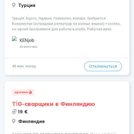
Турция
Турция: Бурса, Эдирне, Газиантеп, Анкара. Требуются:
Вокалистки (эстрадный репертуар на разных языках) + хостеc,
со своей программой для работы в клубе. Рабочая виза.
Контракт от четырех месяцев до года. Короткий контракт от
одного до трех месяцев. Мед. страховка. Высокая зарплат...
KENjob
Агентство
Откликнуться
48 мин. назад
срочно
TİG-сварщики в Финляндию
19 €
Финляндия