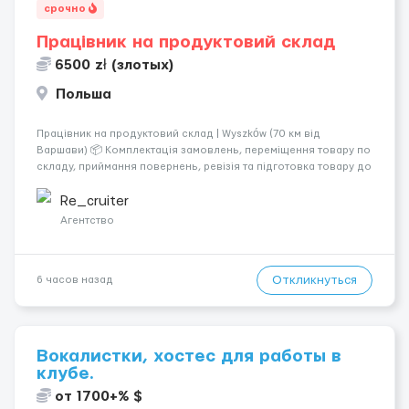
срочно
Працівник на продуктовий склад
6500 zł (злотых)
Польша
Працівник на продуктовий склад | Wyszków (70 км від
Варшави) 📦 Комплектація замовлень, переміщення товару по
складу, приймання повернень, ревізія та підготовка товару до
відправлення. 💰 Оплата: перші 2 тижні — 24 зл/год нетто, далі
— акордна система оплати (можливий заробіто...
Re_cruiter
Агентство
Откликнуться
6 часов назад
Вокалистки, хостес для работы в
клубе.
от 1700+% $