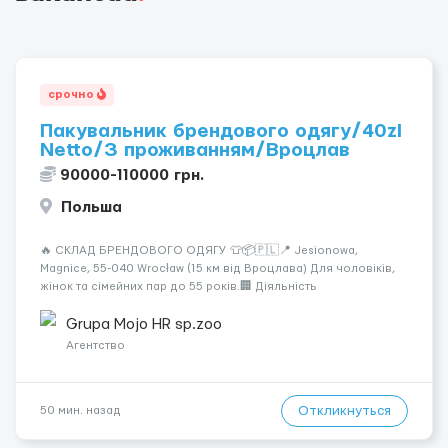
срочно
Пакувальник брендового одягу/40zl
Netto/З проживанням/Вроцлав
90000-110000 грн.
Польша
🔥 СКЛАД БРЕНДОВОГО ОДЯГУ 👕📦🇵🇱📍 Jesionowa,
Magnice, 55-040 Wrocław (15 км від Вроцлава) Для чоловіків,
жінок та сімейних пар до 55 років.🏢 Діяльність
компанії:Склад-магазин брендового одягу для всієї Європи.
💰 Оплата праці:Umowa Zlecenia40 zł нетто/год — до 26
Grupa Mojo HR sp.zoo
років30 zł нетто/год — стандартна ставка...
Агентство
Откликнуться
50 мин. назад