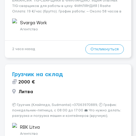
​​ВАКАНСИЯ: TIG-СВАРЩИКИ В ФИНЛЯНДИЮ. Ищем опытных
TIG-сварщиков для работы в цеху. ФИНЛЯНДИЯ | Raahe
Оплата: 19 €/час (брутто). График работы: — Около 58 часов в
неделю гарантированно. — Возможны дополнительные
переработки. Дата начала: — Как можно скорее....
Svarga Work
Агентство
Откликнуться
2 часа назад
Грузчик на склад
2000 €
Литва
📦 Грузчик (Клайпеда, Sudmantai) +37063970889; 🕗 График:
понедельник–пятница, с 08:00 до 17:00 💼 Что нужно делать:
разгрузка и погрузка машин и контейнеров (вручную);
сортировка товара; поддержание порядка на складе;
выполнение других поручений заведующего складом. ✅
RBK Litva
Требования: ...
Агентство