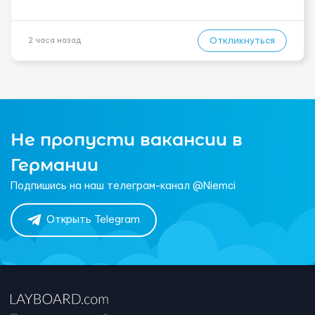
Откликнуться
2 часа назад
Не пропусти вакансии в
Германии
Подпишись на наш телеграм-канал @Niemci
Открыть Telegram