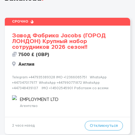
СРОЧНО
Завод Фабрика Jacobs (ГОРОД
ЛОНДОН) Крупный набор
сотрудников 2026 сезон!!
7500 £ (GBP)
Англия
Telegram +447935389328 IMO +12366065751 WhatsApp
+447347017977 WhatsApp +447990771872 WhatsApp
+447348439107 IMO +14502545901 Работаем со всеми
странами СНГ И ВСЕМ МИРОМ ВСЕ СТРАНЫ ВСЕ НАЦИИ
СДЕЛАЙ СКРИНШОТ! Telegram:@Vitali_Novikovs Telegram
EMPLOYMENT LTD
@Vitali...
Агентство
Откликнуться
2 часа назад