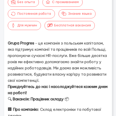
Без опыта
С проживанием
Постоянная работа
Знание языка
Для мужчин
Бесплатная вакансия
Grupa Progres
- це компанія з польським капіталом,
яка підтримує компанії та працівників по всій Польщі,
пропонуючи сучасні HR-послуги. Вже більше десятка
років ми ефективно допомагаємо знайти роботу у
надійних роботодавців. Ми даємо вам можливість
розвиватися, будувати власну кар'єру та розвивати
свої компетенції.
Приєднуйтесь до нас і насолоджуйтеся кожним днем
на роботі!
🔍
Вакансія: Працівник складу
📦
🏢
Про компанію
: Cклад електроніки та побутової
техніки