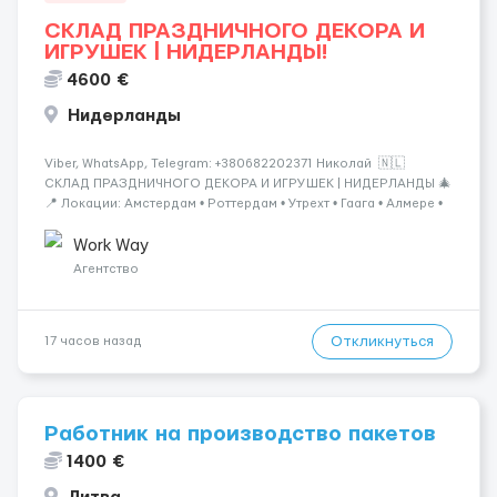
СКЛАД ПРАЗДНИЧНОГО ДЕКОРА И
ИГРУШЕК | НИДЕРЛАНДЫ!
4600 €
Нидерланды
Viber, WhatsApp, Telegram: +380682202371 Николай 🇳🇱
СКЛАД ПРАЗДНИЧНОГО ДЕКОРА И ИГРУШЕК | НИДЕРЛАНДЫ 🎄
📍 Локации: Амстердам • Роттердам • Утрехт • Гаага • Алмере •
Тилбург • Эйндховен Крупный логистический комплекс,
занимающийся хранением и отправкой праз...
Work Way
Агентство
Откликнуться
17 часов назад
Работник на производство пакетов
1400 €