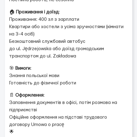
🏠
Проживання і доїзд
:
Проживання: 400 зл з зарплати
Квартири або хостели з усіма зручностями (кімнати
на 3-4 осіб)
Безкоштовний службовий автобус
до ul. Jędrzejowska або доїзд громадським
транспортом до ul. Zakładowa
🎯
Вимоги
:
Знання польської мови
Готовність до фізичної роботи
📄
Оформлення
:
Заповнення документів в офісі, потім розмова на
підприємстві
Офіційне оформлення на підставі трудового
договору Umowa o pracę
🌟