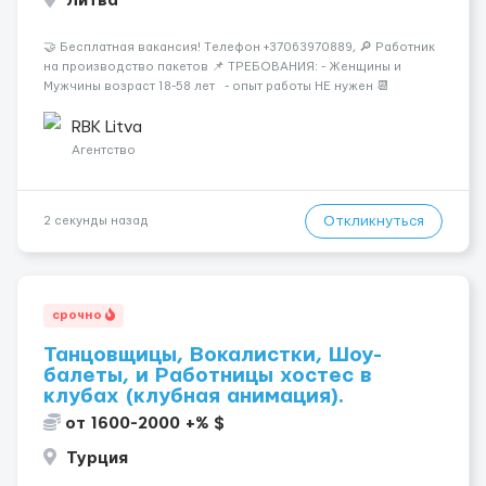
Литва
🤝 Бесплатная вакансия! Tелефон +37063970889, 🔎 Работник
на производство пакетов 📌 ТРЕБОВАНИЯ: - Женщины и
Мужчины возраст 18-58 лет - опыт работы НЕ нужен 📆
ГРАФИК РАБОТЫ: - график работы (в зависимости от отдела и
должности), смены по 11-12 часов 💳 ОПЛАТА ...
RBK Litva
Агентство
Откликнуться
2 секунды назад
срочно
Танцовщицы, Вокалистки, Шоу-
балеты, и Работницы хостес в
клубах (клубная анимация).
от 1600-2000 +% $
Турция