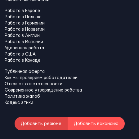
Работа в Европе
Работа в Польше
Работа в Германии
Работа в Норвегии
Работа в Англии
Работа в Испании
Удаленная работа
Работа в США
Работа в Канадe
Публичная оферта
Как мы проверяем работодателей
Отказ от ответственности
Современное утверждение рабства
Политика жалоб
Кодекс этики
Добавить резюме
Добавить вакансию