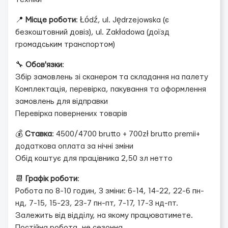
📍
Місце роботи
: Łódź, ul. Jędrzejowska (є
безкоштовний довіз), ul. Zakładowa (доїзд
громадським транспортом)
🔧
Обов'язки
:
Збір замовлень зі сканером та складання на палету
Комплектація, перевірка, пакування та оформлення
замовлень для відправки
Перевірка повернених товарів
💰
Ставка
: 4500/4700 brutto + 700zł brutto premii+
додаткова оплата за нічні зміни
Обід коштує для працівника 2,50 зл нетто
📆
Графік роботи
:
Робота по 8-10 годин, 3 зміни: 6-14, 14-22, 22-6 пн-
нд, 7-15, 15-23, 23-7 пн-пт, 7-17, 17-3 нд-пт.
Залежить від відділу, на якому працюватимете.
Постійна робота, не сезонна