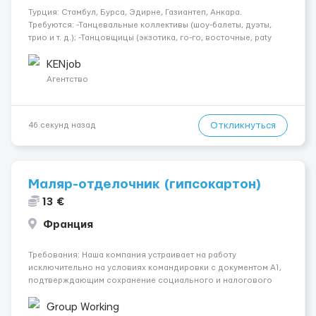
Турция: Стамбул, Бурса, Эдирне, Газиантеп, Анкара.
Требуются: -Танцевальные коллективы (шоу-балеты, дуэты,
трио и т. д.); -Танцовщицы (экзотика, го-го, восточные, paty
girls, и т. д.); -Вокалистки (эстрадный репертуар на разных
языках); -Гимнастки; -Работницы хостесc в кл...
KENjob
Агентство
Откликнуться
46 секунд назад
Маляр-отделочник (гипсокартон)
13 €
Франция
Требования: Наша компания устраивает на работу
исключительно на условиях командировки с документом A1,
подтверждающим сохранение социального и налогового
статуса в стране проживания во время работы в ЕС.Документ
A1 могут получить граждане стран с упрощенным доступом к
Group Working