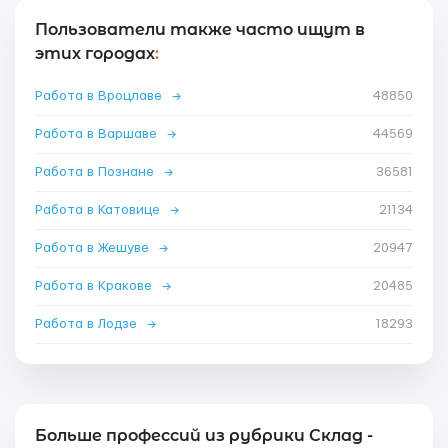
Пользователи также часто ищут в
этих городах
:
Работа в Вроцлаве
→
48850
Работа в Варшаве
→
44569
Работа в Познане
→
36581
Работа в Катовице
→
21134
Работа в Жешуве
→
20947
Работа в Кракове
→
20485
Работа в Лодзе
→
18293
Больше профессий из рубрики Склад -