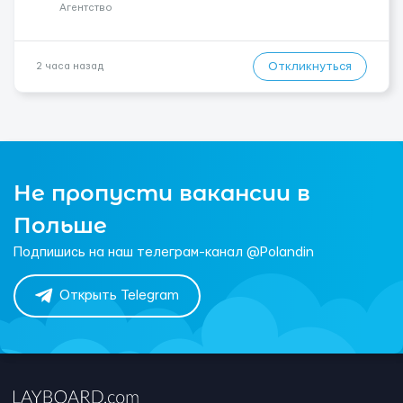
рынку труда ЕС (Укра...
Агентство
Откликнуться
2 часа назад
Не пропусти вакансии в
Польше
Подпишись на наш телеграм-канал @Polandin
Открыть Telegram