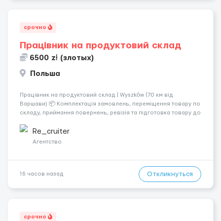
срочно
Працівник на продуктовий склад
6500 zł (злотых)
Польша
Працівник на продуктовий склад | Wyszków (70 км від
Варшави) 📦 Комплектація замовлень, переміщення товару по
складу, приймання повернень, ревізія та підготовка товару до
відправлення. 💰 Оплата: перші 2 тижні — 24 зл/год нетто, далі
— акордна система оплати (можливий заробіто...
Re_cruiter
Агентство
Откликнуться
16 часов назад
срочно