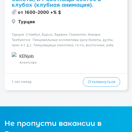
клубах (клубная анимация).
от 1600-2000 +% $
Турция
Турция: Стамбул, Бурса, Эдирне, Газиантеп, Анкара.
Требуются: -Танцевальные коллективы (шоу-балеты, дуэты,
трио и т. д.); -Танцовщицы (экзотика, го-го, восточные, paty
girls, и т. д.); -Вокалистки (эстрадный репертуар на разных
языках); -Гимнастки; -Работницы хостесc в кл...
KENjob
Агентство
Откликнуться
1 час назад
Не пропусти вакансии в