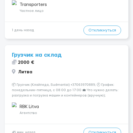
Transporters
Частное лицо
Откликнуться
1 день назад
Грузчик на склад
2000 €
Литва
📦 Грузчик (Клайпеда, Sudmantai) +37063970889; 🕗 График:
понедельник–пятница, с 08:00 до 17:00 💼 Что нужно делать:
разгрузка и погрузка машин и контейнеров (вручную);
сортировка товара; поддержание порядка на складе;
выполнение других поручений заведующего складом. ✅
RBK Litva
Требования: ...
Агентство
Откликнуться
45 мин. назад