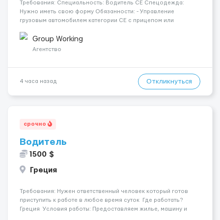
Требования: Специальность: Водитель СЕ Спецодежда:
Нужно иметь свою форму Обязанности: - Управление
грузовым автомобилем категории CE с прицепом или
полуприцепом; - Осуществление перевозки грузов по
установленным маршрутам в соответствии с транспортными
Group Working
документами; - Обеспечение безоп...
Агентство
Откликнуться
4 часа назад
срочно
Водитель
1500 $
Греция
Требования: Нужен ответственный человек который готов
приступить к работе в любое время суток Где работать?
Греция Условия работы: Предоставляем жилье, машину и
пропитание Оплата 1500€ за рейс Контакт: ТГ:serhiitrafik ...