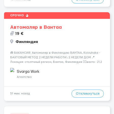
СРОЧНО
Автомаляр в Вантаа
19 €
Финляндия
🧰 ВАКАНСИЯ: Автомаляр в Финляндию ВАНТАА, Koivuhaka -
ВАХТОВЫЙ МЕТОД 2 НЕДЕЛИ РАБОТА\ 2 НЕДЕЛИ ДОМ 📍
Локация: столтчный регион, Вантаа, Финляндия 👌🏻вахта : 2\2
недели 📅 Старт: как только вас утверждают 💶 Зарплата: 19 €/
час брутто 🏠 Жильё: предоставляется БЕСПЛАТНО 📞
Svarga Work
Контакт: +3725672...
Агентство
Откликнуться
51 мин. назад