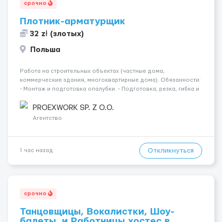
срочно
Плотник-арматурщик
32 zł (злотых)
Польша
Работа на строительных объектах (частные дома,
коммерческие здания, многоквартирные дома). Обязанности:
- Монтаж и подготовка опалубки. - Подготовка, резка, гибка и
монтаж арматуры согласно технической документации. -
Связка арматурных стержней. - Заливка бетона. - Демонтаж
PROEXWORK SP. Z O.O.
опалубки после за...
Агентство
Откликнуться
1 час назад
срочно
Танцовщицы, Вокалистки, Шоу-
балеты, и Работницы хостес в