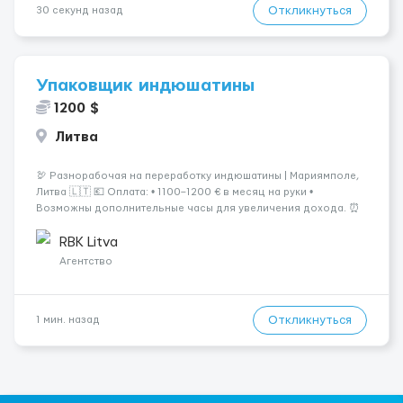
Откликнуться
30 секунд назад
Упаковщик индюшатины
1200 $
Литва
🦃 Разнорабочая на переработку индюшатины | Мариямполе,
Литва 🇱🇹 💶 Оплата: • 1100–1200 € в месяц на руки •
Возможны дополнительные часы для увеличения дохода. ⏰
График работы: • 200–240 часов в месяц • Работа в 2 смены: —
с 06:00 (иногда с 07:00...
RBK Litva
Агентство
Откликнуться
1 мин. назад