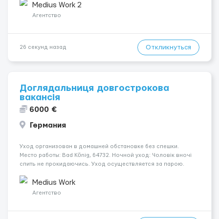
Вночі спить не прокидаючись. Условия и требования: ...
Medius Work 2
Агентство
Откликнуться
26 секунд назад
Доглядальниця довгострокова
вакансія
6000 €
Германия
Уход организован в домашней обстановке без спешки.
Место работы: Bad König, 64732. Ночной уход: Чоловік вночі
спить не прокидаючись. Уход осуществляется за парою.
Заработная плата — 1850 €. Мобильность пациента: Чоловік
прикут до ліжка (є можливість сидіти). Психол...
Medius Work
Агентство