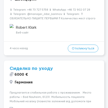
📱 Telegram: +46 73 727 5758 📱 WhatsApp: +46 72 902 07 28
📱 Telegram: @manager_ildar_karimov 📱 Telegram: ‼️
ОБЯЗАТЕЛЬНО ПИШИТЕ ПЕРВЫМИ ‼️ Количество мест строго
ограничено 🍫 Альпы • 💎 Премиум-условия • 💰 Высокие
зарплаты 🏔 Швейцария &mdash...
Robert Klark
Веб-сайт
Откликнуться
4 часа назад
Сиделка по уходу
6000 €
Германия
Предлагается стабильная работа с проживанием. Место
работы — Bad Nauheim, 61231. Мобильность пациента:
Мобільний на візку (повністю залежний від допомоги при
переміщенні). Уход осуществляется за жінкою. Ночной уход: