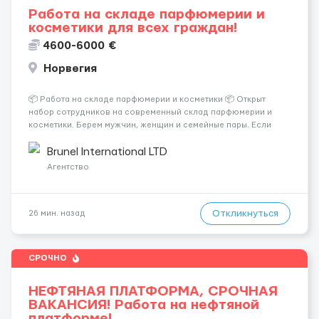
Работа на складе парфюмерии и
косметики для всех граждан!
4600-6000 €
Норвегия
📦 Работа на складе парфюмерии и косметики 📦 Открыт
набор сотрудников на современный склад парфюмерии и
косметики. Берем мужчин, женщин и семейные пары. Если
раньше на складе не работали — ничего страшного, всему
обучают уже после приезда. Работа не тяжелая. Нужно
Brunel International LTD
собирать заказы, сортиро...
Агентство
Откликнуться
26 мин. назад
СРОЧНО
НЕФТЯНАЯ ПЛАТФОРМА, СРОЧНАЯ
ВАКАНСИЯ! Работа на нефтяной
платформе!