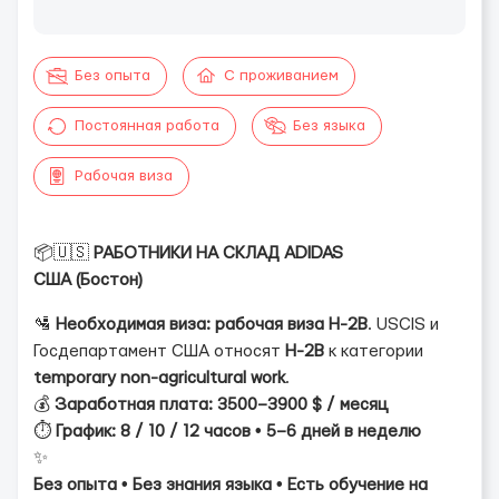
Без опыта
С проживанием
Постоянная работа
Без языка
Рабочая виза
📦🇺🇸
РАБОТНИКИ НА СКЛАД ADIDAS
США (Бостон)
🛂
Необходимая виза:
рабочая виза H-2B
. USCIS и
Госдепартамент США относят
H-2B
к категории
temporary non-agricultural work
.
💰
Заработная плата:
3500–3900 $ / месяц
⏱️
График:
8 / 10 / 12 часов • 5–6 дней в неделю
✨
Без опыта • Без знания языка • Есть обучение на