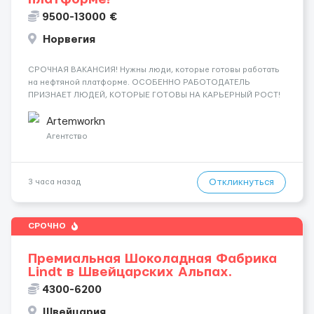
9500-13000 €
Норвегия
СРОЧНАЯ ВАКАНСИЯ! Нужны люди, которые готовы работать
на нефтяной платформе. ОСОБЕННО РАБОТОДАТЕЛЬ
ПРИЗНАЕТ ЛЮДЕЙ, КОТОРЫЕ ГОТОВЫ НА КАРЬЕРНЫЙ РОСТ!
ДАЮТ БЕСПЛАТНУЮ ВОЗМОЖНОСТЬ ОБУЧАТЬСЯ. Помощник
сварщика, Помощник механика ( стыковка метала, зачистка
Artemworkn
метала, подготовка рабочего места и т....
Агентство
Откликнуться
3 часа назад
СРОЧНО
Премиальная Шоколадная Фабрика
Lindt в Швейцарских Альпах.
4300-6200
Швейцария