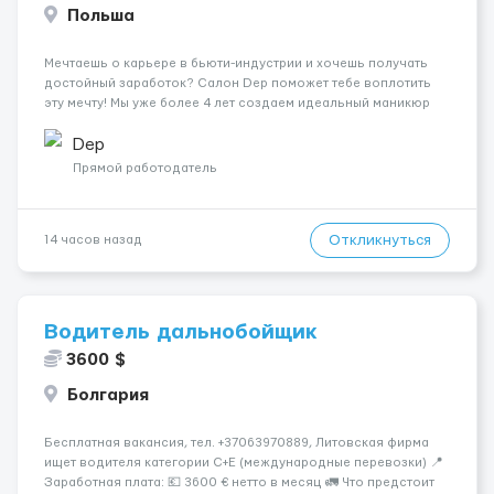
Польша
Мечтаешь о карьере в бьюти-индустрии и хочешь получать
достойный заработок? Салон Dep поможет тебе воплотить
эту мечту! Мы уже более 4 лет создаем идеальный маникюр
для наших клиенток и всегда рады новым талантам.
Благодаря большой базе постоянных клиентов и плотной
Dep
записи на месяц вперед, мы ...
Прямой работодатель
Откликнуться
14 часов назад
Водитель дальнобойщик
3600 $
Болгария
Бесплатная вакансия, тел. +37063970889, Литовская фирма
ищет водителя категории C+E (международные перевозки) 📍
Заработная плата: 💶 3600 € нетто в месяц 🚛 Что предстоит