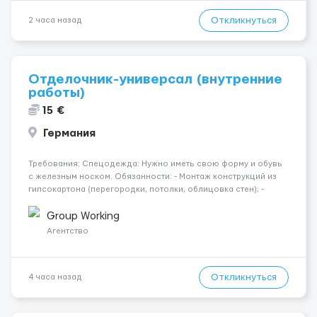
Откликнуться
2 часа назад
Отделочник-универсал (внутренние
работы)
15 €
Германия
Требования: Спецодежда: Нужно иметь свою форму и обувь
с железным носком. Обязанности: - Монтаж конструкций из
гипсокартона (перегородки, потолки, облицовка стен); -
Подготовка поверхностей под отделку; - Выполнение
малярных работ (шпатлевка, грунтовка, покраска); -
Group Working
Штукатурные работы ...
Агентство
Откликнуться
4 часа назад