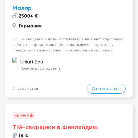
Маляр
2500+ €
Германия
Общие сведения о должности Маляр выполняет отделочные
работы на строительных объектах, включая подготовку
поверхностей и нанесение лакокрасочных материалов.
Основная работа выполняется в Берлине. Ищем
профессионалов на месте, приглашения делаем только для
Uniart Bau
профессионалов с доказательным портф...
Прямой работодатель
Откликнуться
6 часов назад
срочно
TİG-сварщики в Финляндию
19 €