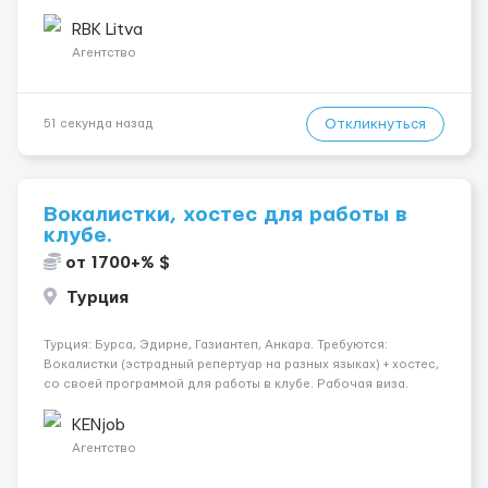
делать: Международные перевозки на тентах и
рефрижераторах. В среднем 400–500 км в день. Погрузки и
RBK Litva
разгрузки...
Агентство
Откликнуться
51 секунда назад
Вокалистки, хостес для работы в
клубе.
от 1700+% $
Турция
Турция: Бурса, Эдирне, Газиантеп, Анкара. Требуются:
Вокалистки (эстрадный репертуар на разных языках) + хостеc,
со своей программой для работы в клубе. Рабочая виза.
Контракт от четырех месяцев до года. Короткий контракт от
одного до трех месяцев. Мед. страховка. Высокая зарплат...
KENjob
Агентство