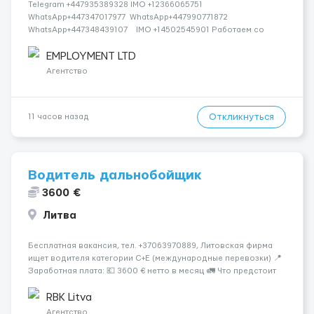
Telegram +447935389328 IMO +12366065751
WhatsApp+447347017977 WhatsApp+447990771872
WhatsApp+447348439107 IMO +14502545901 Работаем со
всеми странами СНГ И ВСЕМ МИРОМ ВСЕ СТРАНЫ ВСЕ НАЦИИ
СДЕЛАЙ СКРИНШОТ! Telegram:@Vitali_Novikovs Telegram
EMPLOYMENT LTD
@Vitali_No...
Агентство
Откликнуться
11 часов назад
Водитель дальнобойщик
3600 €
Литва
Бесплатная вакансия, тел. +37063970889, Литовская фирма
ищет водителя категории C+E (международные перевозки) 📍
Заработная плата: 💶 3600 € нетто в месяц 🚛 Что предстоит
делать: Международные перевозки на тентах и
рефрижераторах. В среднем 400–500 км в день. Погрузки и
RBK Litva
разгрузки ...
Агентство