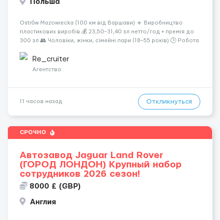
Польша
Ostrów Mazowiecka (100 км від Варшави) 🔹 Виробництво
пластикових виробів 💰 23,50–31,40 зл нетто/год + премія до
300 зл 👥 Чоловіки, жінки, сімейні пари (18–55 років) 🕒 Робота
у 2–3 зміни 🏠 Житло — 650 зл/міс. Компенсація за власне
житло — 400 зл. 📦 Обов...
Re_cruiter
Агентство
Откликнуться
11 часов назад
СРОЧНО
Автозавод Jaguar Land Rover
(ГОРОД ЛОНДОН) Крупный набор
сотрудников 2026 сезон!
8000 £ (GBP)
Англия