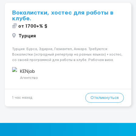
Вокалистки, хостес для работы в
клубе.
от 1700+% $
Турция
Турция: Бурса, Эдирне, Газиантеп, Анкара. Требуются:
Вокалистки (эстрадный репертуар на разных языках) + хостеc,
со своей программой для работы в клубе. Рабочая виза.
Контракт от четырех месяцев до года. Короткий контракт от
одного до трех месяцев. Мед. страховка. Высокая зарплат...
KENjob
Агентство
Откликнуться
1 час назад