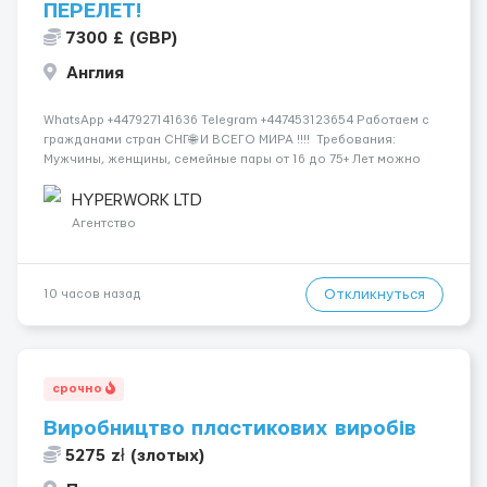
ПЕРЕЛЕТ!
7300 £ (GBP)
Англия
WhatsApp +447927141636 Telegram +447453123654 Работаем с
гражданами стран СНГ🌐 И ВСЕГО МИРА !!!! Требования:
Мужчины, женщины, семейные пары от 16 до 75+ Лет можно
без знания языка и опыта работы✅ Компания спокойно
относится к новичкам и обучат их всему с самого нуля.👥 ...
HYPERWORK LTD
Агентство
Откликнуться
10 часов назад
срочно
Виробництво пластикових виробів
5275 zł (злотых)