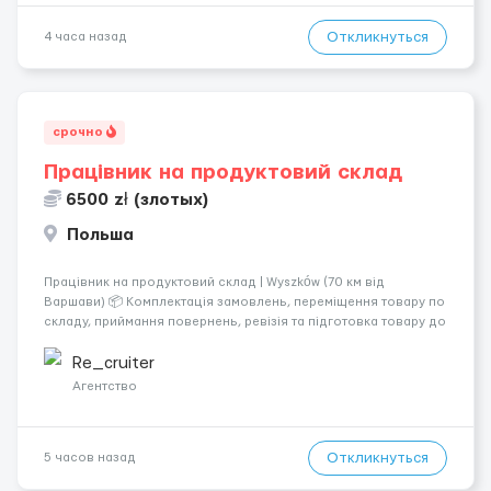
Откликнуться
4 часа назад
срочно
Працівник на продуктовий склад
6500 zł (злотых)
Польша
Працівник на продуктовий склад | Wyszków (70 км від
Варшави) 📦 Комплектація замовлень, переміщення товару по
складу, приймання повернень, ревізія та підготовка товару до
відправлення. 💰 Оплата: перші 2 тижні — 24 зл/год нетто, далі
— акордна система оплати (можливий заробіто...
Re_cruiter
Агентство
Откликнуться
5 часов назад