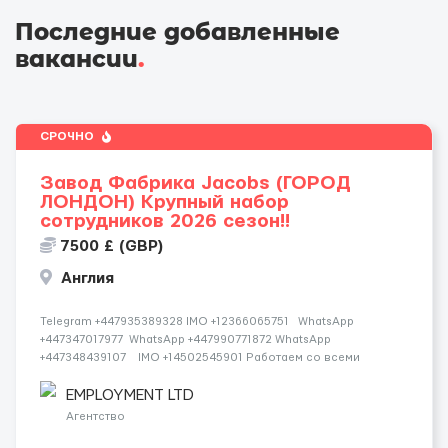
Последние добавленные
вакансии
.
СРОЧНО
Завод Фабрика Jacobs (ГОРОД
ЛОНДОН) Крупный набор
сотрудников 2026 сезон!!
7500 £ (GBP)
Англия
Telegram +447935389328 IMO +12366065751 WhatsApp
+447347017977 WhatsApp +447990771872 WhatsApp
+447348439107 IMO +14502545901 Работаем со всеми
странами СНГ И ВСЕМ МИРОМ ВСЕ СТРАНЫ ВСЕ НАЦИИ
СДЕЛАЙ СКРИНШОТ! Telegram:@Vitali_Novikovs Telegram
EMPLOYMENT LTD
@Vitali...
Агентство