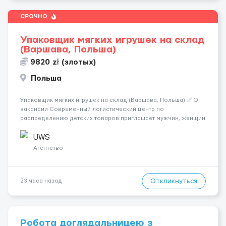
СРОЧНО
Упаковщик мягких игрушек на склад
(Варшава, Польша)
9820 zł (злотых)
Польша
Упаковщик мягких игрушек на склад (Варшава, Польша) ✅ О
вакансии Современный логистический центр по
распределению детских товаров приглашает мужчин, женщин
и семейные пары на должность упаковщика мягких игрушек. ❗️
ВНИМАНИЕ ❗️: ЗАЯВКИ НА САЙТЕ НЕ РАССМАТРИВАЕМ.
UWS
ПИШИТЕ САМИ НАМ СРА...
Агентство
Откликнуться
23 часа назад
Робота доглядальницею з