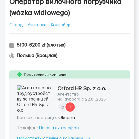
Оператор вилочного погрузчика
(wózka widłowego)
Склад - Упаковка - Конвейер
5100-6200 zł (злотых)
Польша (Вроцлав)
Проверенная компания
Orford HR Sp. z o.o.
Агентство
на layboard с 22.01.2025
b
1
Контактное лицо:
Oksana
Телефон:
Показать телефон
Посмотреть отзывы о компании ⟶