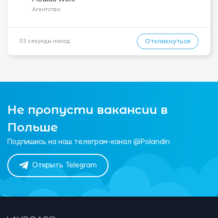
со...
Агентство
Откликнуться
53 секунды назад
Не пропусти вакансии в
Польше
Подпишись на наш телеграм-канал @Polandin
Открыть Telegram