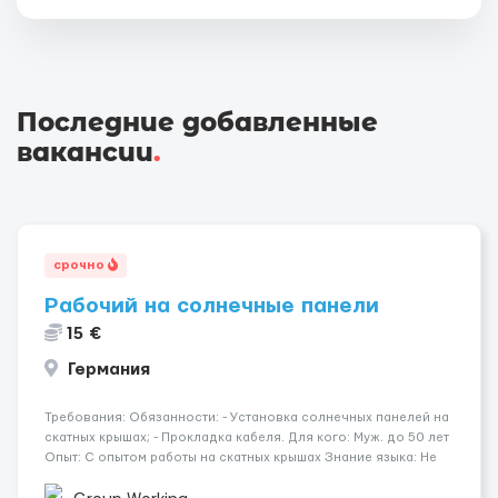
Последние добавленные
вакансии
.
срочно
Рабочий на солнечные панели
15 €
Германия
Требования: Обязанности: - Установка солнечных панелей на
скатных крышах; - Прокладка кабеля. Для кого: Муж. до 50 лет
Опыт: С опытом работы на скатных крышах Знание языка: Не
требуется Дополнительно: Паспорт ЕС/§ 24 Где работать?
Германия, Буцбах Условия...