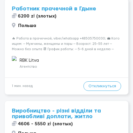
Работник прачечной в Гдыне
6200 zł (злотых)
Польша
🔥 Работа в прачечной, viber/whatsapp +48505750030; 💼 Кого
ищем: — Мужчины, женщины и пары — Возраст: 25–55 лет —
Можно без опыта 📆 График работы: — 5–6 дней в неделю —
Смены по 12 часов (день/ночь 2/2): 🕕 06:00–18:00 /
18:0...
RBK Litva
Агентство
Откликнуться
1 мин. назад
Виробництво - різні відділи та
привабливі доплати, житло
4606 - 5550 zł (злотых)