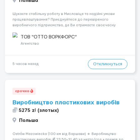
Польша
Шукаєте стабільну роботу в Мисловіце та надійні умови
працевлаштування? Приєднуйтеся до перевіреного
виробничого підприємства, де Ви отримаєте своєчасну
заробітну плату, навчання з першого дня та можливість
підібрати посаду відповідно до Ваших навичок
ТОВ “ОТТО ВОРКФОРС”
Локація: Мисловіце Форма пр...
Агентство
Откликнуться
5 часов назад
срочно
Виробництво пластикових виробів
5275 zł (злотых)
Польша
Ostrów Mazowiecka (100 км від Варшави) 🔹 Виробництво
пластикових виробів 💰 23,50–31,40 зл нетто/год + премія до