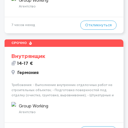
Group Working
Агентство
Откликнуться
7 часов назад
СРОЧНО
Внутрянщик
14-17 €
Германия
Требования: - Выполнение внутренних отделочных работ на
строительных объектах; - Подготовка поверхностей под
отделку (очистка, грунтовка, выравнивание); - Штукатурные и
шпаклёвочные работы; - Монтаж гипсокартонных конструкций
(стены, перегородки, потолки); - Укладка плитки на стены и п...
Group Working
Агентство