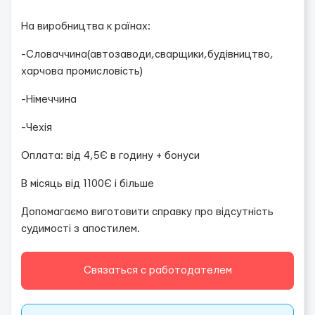
На виробництва к раїнах:
-Словаччина(автозаводи,сварщики,будівництво,
харчова промисловість)
-Німеччина
-Чехія
Оплата: від 4,5Є в годину + бонуси
В місяць від 1100Є і більше
Допомагаємо виготовити справку про відсутність
судимості з апостилем.
Связаться с работодателем