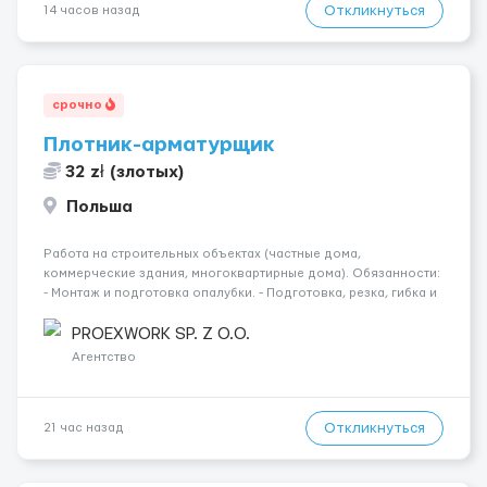
Откликнуться
14 часов назад
срочно
Плотник-арматурщик
32 zł (злотых)
Польша
Работа на строительных объектах (частные дома,
коммерческие здания, многоквартирные дома). Обязанности:
- Монтаж и подготовка опалубки. - Подготовка, резка, гибка и
монтаж арматуры согласно технической документации. -
Связка арматурных стержней. - Заливка бетона. - Демонтаж
PROEXWORK SP. Z O.O.
опалубки после за...
Агентство
Откликнуться
21 час назад