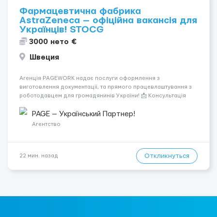
Фармацевтична фабрика
AstraZeneca — офіційна вакансія для
Українців! STOCG
3000 нето €
Швеция
Агенція PAGEWORK надає послуги оформлення з
виготовлення документації, та прямого працевлаштування з
роботодавцем для громадянинів України! 📩 Консультація
онлайн для підбору вакансії: Головний Рекрутер: Віталій
Шевченко Телефон для консультацій \ для підбору
PAGE — Український Партнер!
вакансій: &...
Агентство
Откликнуться
22 мин. назад