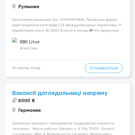
Румыния
Бесплатная вакансия, тел. +37063970889, Литовская фирма
ищет водителя категории C+E (международные перевозки) 📍
Заработная плата: 💶 3600 € нетто в месяц 🚛 Что предстоит
делать: Международные перевозки на тентах и
рефрижераторах. В среднем 400–500 км в день. Погрузки и
RBK Litva
разгрузки...
Агентство
Откликнуться
16 секунд назад
Вакансії доглядальниці напряму
6000 €
Германия
Занятость связана с ежедневной поддержкой пожилого
человека. Место работы: Giengen a. d. Fils, 73333. Оплата
составляет 1450 €. Мобильность пациента: Мобільний з