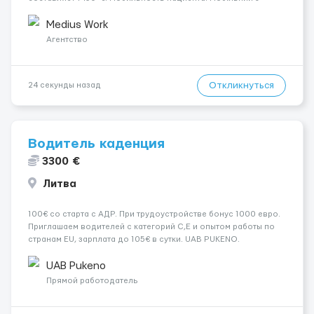
ходунками (ролатор, палиця). Психологическое состояние:
Початкова стадія деменції. Ночной уход: Спить не
Medius Work
прокидаюч...
Агентство
Откликнуться
24 секунды назад
Водитель каденция
3300 €
Литва
100€ со старта c АДР. При трудоустройстве бонус 1000 евро.
Приглашаем водителей с категорий С,Е и опытом работы по
странам EU, зарплата до 105€ в сутки. UAB PUKENO.
+37066051138 Мы предлагаем: 🌍 работу на каденции с чётким
и понятным графиком и индивидуальным подходом; 🌎 наш
UAB Pukeno
парк...
Прямой работодатель