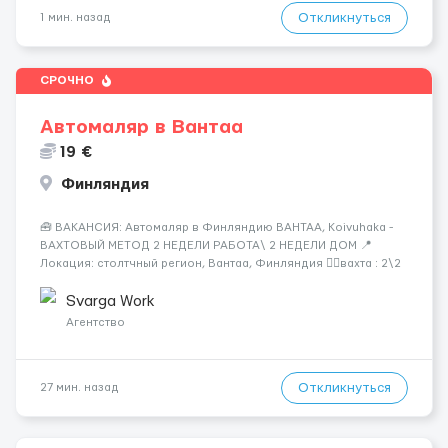
Откликнуться
1 мин. назад
СРОЧНО
Автомаляр в Вантаа
19 €
Финляндия
🧰 ВАКАНСИЯ: Автомаляр в Финляндию ВАНТАА, Koivuhaka -
ВАХТОВЫЙ МЕТОД 2 НЕДЕЛИ РАБОТА\ 2 НЕДЕЛИ ДОМ 📍
Локация: столтчный регион, Вантаа, Финляндия 👌🏻вахта : 2\2
недели 📅 Старт: как только вас утверждают 💶 Зарплата: 19 €/
час брутто 🏠 Жильё: предоставляется БЕСПЛАТНО 📞
Svarga Work
Контакт: +3725672...
Агентство
Откликнуться
27 мин. назад