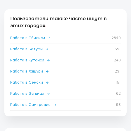
Пользователи также часто ищут в
этих городах
:
Работа в Тбилиси
→
2840
Работа в Батуми
→
691
Работа в Кутаиси
→
248
Работа в Хашури
→
231
Работа в Сенаки
→
151
Работа в Зугдиди
→
62
Работа в Самтредиа
→
53