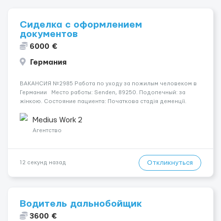
Сиделка с оформлением
документов
6000 €
Германия
ВАКАНСИЯ №2985 Работа по уходу за пожилым человеком в
Германии Место работы: Senden, 89250. Подопечный: за
жінкою. Состояние пациента: Початкова стадія деменції.
Мобильность: Мобільний з ходунками (ролатор, палиця).
Ночной уход: Спить не прокидаючись. Условия...
Medius Work 2
Агентство
Откликнуться
12 секунд назад
Водитель дальнобойщик
3600 €