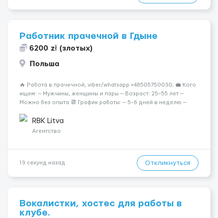
Работник прачечной в Гдыне
6200 zł (злотых)
Польша
🔥 Работа в прачечной, viber/whatsapp +48505750030; 💼 Кого
ищем: — Мужчины, женщины и пары — Возраст: 25–55 лет —
Можно без опыта 📆 График работы: — 5–6 дней в неделю —
Смены по 12 часов (день/ночь 2/2): 🕕 06:00–18:00 /
18:0...
RBK Litva
Агентство
Откликнуться
19 секунд назад
Вокалистки, хостес для работы в
клубе.