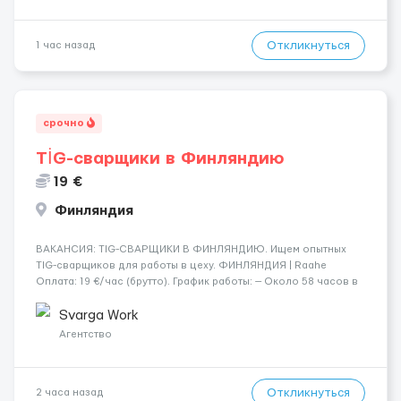
Откликнуться
1 час назад
срочно
TİG-сварщики в Финляндию
19 €
Финляндия
​​ВАКАНСИЯ: TIG-СВАРЩИКИ В ФИНЛЯНДИЮ. Ищем опытных
TIG-сварщиков для работы в цеху. ФИНЛЯНДИЯ | Raahe
Оплата: 19 €/час (брутто). График работы: — Около 58 часов в
неделю гарантированно. — Возможны дополнительные
переработки. Дата начала: — Как можно скорее....
Svarga Work
Агентство
Откликнуться
2 часа назад