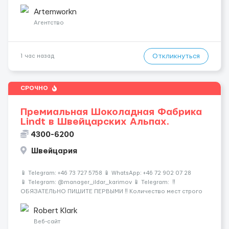
ДАЮТ БЕСПЛАТНУЮ ВОЗМОЖНОСТЬ ОБУЧАТЬСЯ. Помощник
сварщика, Помощник механика ( стыковка метала, зачистка
Artemworkn
метала, подготовка рабочего места и т....
Агентство
Откликнуться
1 час назад
СРОЧНО
Премиальная Шоколадная Фабрика
Lindt в Швейцарских Альпах.
4300-6200
Швейцария
📱 Telegram: +46 73 727 5758 📱 WhatsApp: +46 72 902 07 28
📱 Telegram: @manager_ildar_karimov 📱 Telegram: ‼️
ОБЯЗАТЕЛЬНО ПИШИТЕ ПЕРВЫМИ ‼️ Количество мест строго
ограничено 🍫 Альпы • 💎 Премиум-условия • 💰 Высокие
зарплаты 🏔 Швейцария &mdash...
Robert Klark
Веб-сайт