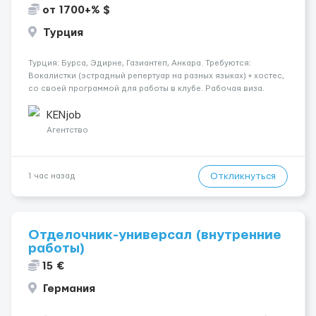
от 1700+% $
Турция
Турция: Бурса, Эдирне, Газиантеп, Анкара. Требуются:
Вокалистки (эстрадный репертуар на разных языках) + хостеc,
со своей программой для работы в клубе. Рабочая виза.
Контракт от четырех месяцев до года. Короткий контракт от
одного до трех месяцев. Мед. страховка. Высокая зарплат...
KENjob
Агентство
Откликнуться
1 час назад
Отделочник-универсал (внутренние
работы)
15 €
Германия