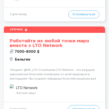
Откликнуться
2 дня назад
СРОЧНО
Работайте из любой точки мира
вместе с LTO Network
7000-8000 $
Бельгия
Telegram: @HR_LTO О компании LTO Network — это ведущая
европейская блокчейн-платформа со штаб-квартирой в
Амстердаме. Мы создаем гибридные блокчейн-решения для
бизнеса и государственных органов (включая проекты для
ООН), автоматизируем документооборот и развиваем
LTO Network
технологии дец...
Частное лицо
Откликнуться
2 дня назад