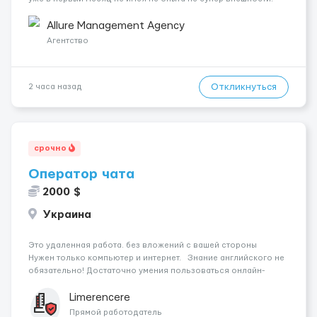
(полностью удалённая работа). Ищем девушек — из каждого
города мира, начинающих и с опытом. Что мы предлаг...
Allure Management Agency
Агентство
Откликнуться
2 часа назад
срочно
Оператор чата
2000 $
Украина
Это удаленная работа. без вложений с вашей стороны
Нужен только компьютер и интернет. Знание английского не
обязательно! Достаточно умения пользоваться онлайн-
переводчиком. Работа до 9 часов в день. Ваша
задача: Общаться с клиентами мужчинами ...
Limerencere
Прямой работодатель