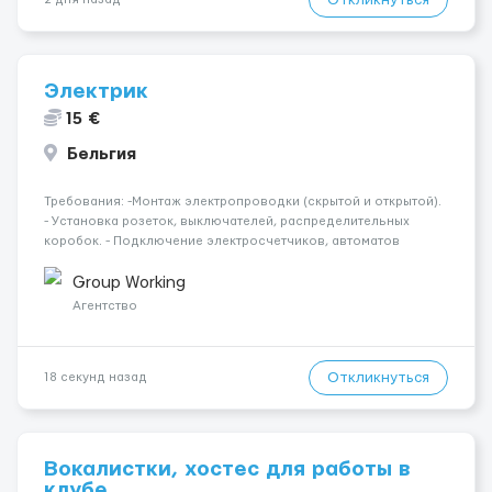
Электрик
15 €
Бельгия
Требования: -Монтаж электропроводки (скрытой и открытой).
- Установка розеток, выключателей, распределительных
коробок. - Подключение электросчетчиков, автоматов
защиты, УЗО. - Установка и подключение осветительных
приборов. - Прокладка кабелей и монтаж кабель-каналов,
Group Working
лотков, гофры и ...
Агентство
Откликнуться
18 секунд назад
Вокалистки, хостес для работы в
клубе.