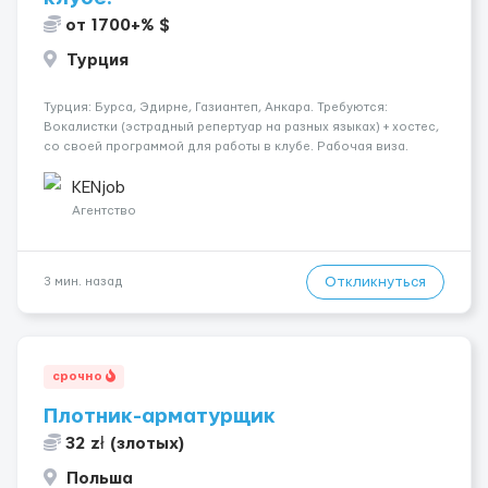
от 1700+% $
Турция
Турция: Бурса, Эдирне, Газиантеп, Анкара. Требуются:
Вокалистки (эстрадный репертуар на разных языках) + хостеc,
со своей программой для работы в клубе. Рабочая виза.
Контракт от четырех месяцев до года. Короткий контракт от
одного до трех месяцев. Мед. страховка. Высокая зарплат...
KENjob
Агентство
Откликнуться
3 мин. назад
срочно
Плотник-арматурщик
32 zł (злотых)
Польша