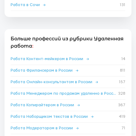
Работа в Сочи
→
131
Больше профессий из рубрики Удаленная
работа
:
Работа Контент-мейкером в России
→
14
Работа Фрилансером в России
→
811
Работа Онлайн-консультантом в России
→
157
Работа Менеджером по продажам удаленно в России
328
→
Работа Копирайтером в России
→
367
Работа Наборщиком текстов в России
→
419
Работа Модератором в России
→
71