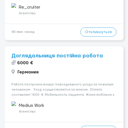
у 2–3 зміни 🏠 Житло — 650 зл/міс. Компенсація за власне
житло — 400 зл. 📦 Обов...
Re_cruiter
Агентство
Откликнуться
40 мин. назад
Доглядальниця постійна робота
6000 €
Германия
Работа построена вокруг повседневного ухода за пожилым
человеком. Уход осуществляется за жінкою. Оплата
составляет 1600 €. Мобильность пациента: Жінка мобільна з
ходунками (ролатор, палиця). Место работы — Horstedt, 25860.
Ночной уход: Жінка безперервний сон без пробудж...
Medius Work
Агентство