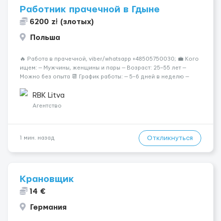
Работник прачечной в Гдыне
6200 zł (злотых)
Польша
🔥 Работа в прачечной, viber/whatsapp +48505750030; 💼 Кого
ищем: — Мужчины, женщины и пары — Возраст: 25–55 лет —
Можно без опыта 📆 График работы: — 5–6 дней в неделю —
Смены по 12 часов (день/ночь 2/2): 🕕 06:00–18:00 /
18:0...
RBK Litva
Агентство
Откликнуться
1 мин. назад
Крановщик
14 €
Германия