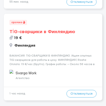
Откликнуться
55 мин. назад
срочно
TİG-сварщики в Финляндию
19 €
Финляндия
​​ВАКАНСИЯ: TIG-СВАРЩИКИ В ФИНЛЯНДИЮ. Ищем опытных
TIG-сварщиков для работы в цеху. ФИНЛЯНДИЯ | Raahe
Оплата: 19 €/час (брутто). График работы: — Около 58 часов в
неделю гарантированно. — Возможны дополнительные
переработки. Дата начала: — Как можно скорее....
Svarga Work
Агентство
Откликнуться
1 час назад