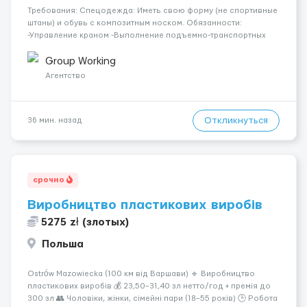
Требования: Спецодежда: Иметь свою форму (не спортивные
штаны) и обувь с композитным носком. Обязанности:
-Управление краном -Выполнение подъемно-транспортных
работ на строительных объектах, -Соблюдение правил и
инструкций по безопасности. -Опыт управления различными
Group Working
типами кранов (моб...
Агентство
Откликнуться
36 мин. назад
срочно
Виробництво пластикових виробів
5275 zł (злотых)
Польша
Ostrów Mazowiecka (100 км від Варшави) 🔹 Виробництво
пластикових виробів 💰 23,50–31,40 зл нетто/год + премія до
300 зл 👥 Чоловіки, жінки, сімейні пари (18–55 років) 🕒 Робота