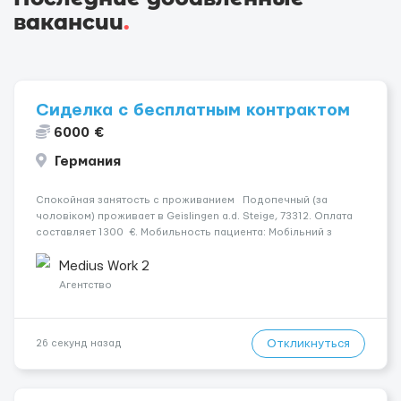
вакансии
.
Сиделка с бесплатным контрактом
6000 €
Германия
Спокойная занятость с проживанием Подопечный (за
чоловіком) проживает в Geislingen a.d. Steige, 73312. Оплата
составляет 1300 €. Мобильность пациента: Мобільний з
ходунками (ролатор, палиця). Психологическое состояние: В
ясному розумі. Ночью: Спить не прокидаючись. ...
Medius Work 2
Агентство
Откликнуться
26 секунд назад