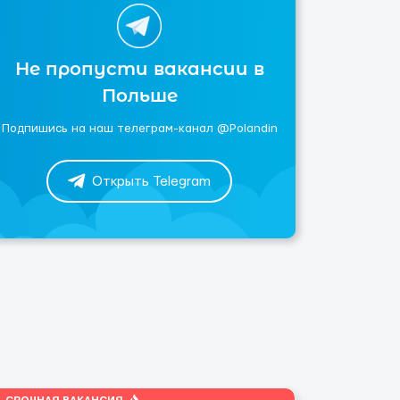
Не пропусти вакансии в
Польше
Подпишись на наш телеграм-канал @Polandin
Открыть Telegram