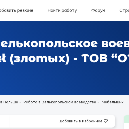
обавить резюме
Найти работу
Форум
Стр
Велькопольское вое
ł (злотых) - ТОВ “
 в Польше
Работа в Велькопольском воеводстве
Мебельщик
Добавить в избранное