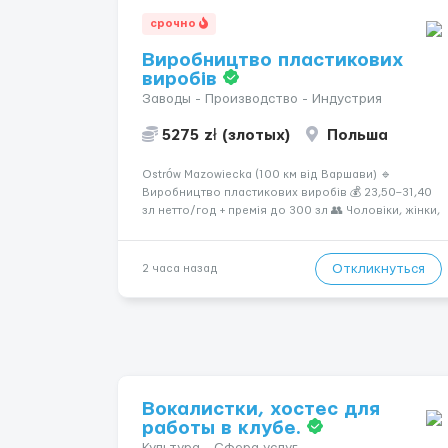
срочно
Виробництво пластикових
виробів
Заводы - Производство - Индустрия
5275 zł (злотых)
Польша
Ostrów Mazowiecka (100 км від Варшави) 🔹
Виробництво пластикових виробів 💰 23,50–31,40
зл нетто/год + премія до 300 зл 👥 Чоловіки, жінки,
сімейні пари (18–55 років) 🕒 Робота у 2–3 зміни 🏠
Житло — 650 зл/міс. Компенсація за власне житло
— 400 зл. 📦 Обов...
Откликнуться
2 часа назад
Вокалистки, хостес для
работы в клубе.