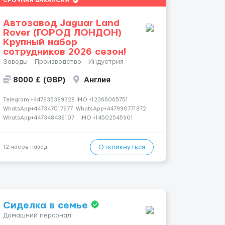
СРОЧНАЯ ВАКАНСИЯ
Автозавод Jaguar Land
Rover (ГОРОД ЛОНДОН)
Крупный набор
сотрудников 2026 сезон!
Заводы - Производство - Индустрия
8000 £ (GBP)
Англия
Telegram +447935389328 IMO +12366065751
WhatsApp+447347017977 WhatsApp+447990771872
WhatsApp+447348439107 IMO +14502545901
Работаем со всеми странами СНГ И ВСЕМ МИРОМ
ВСЕ СТРАНЫ ВСЕ НАЦИИ СДЕЛАЙ СКРИНШОТ!
Telegram:@Vitali_Novikovs Telegram @Vitali_No...
Откликнуться
12 часов назад
Сиделка в семье
Домашний персонал