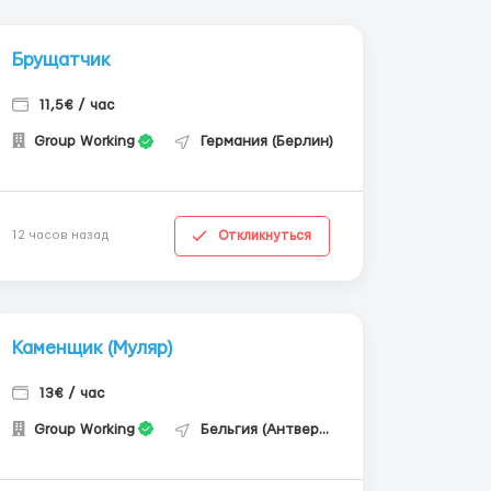
Брущатчик
11,5€ / час
Group Working
Германия (Берлин)
Откликнуться
12 часов назад
Каменщик (Муляр)
13€ / час
Group Working
Бельгия (Антверпен)