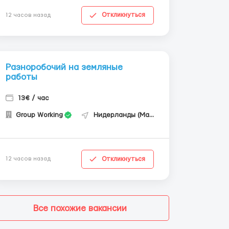
Откликнуться
12 часов назад
Разноробочий на земляные
работы
13€ / час
Group Working
Нидерланды (Маастрихт)
Откликнуться
12 часов назад
Все похожие вакансии