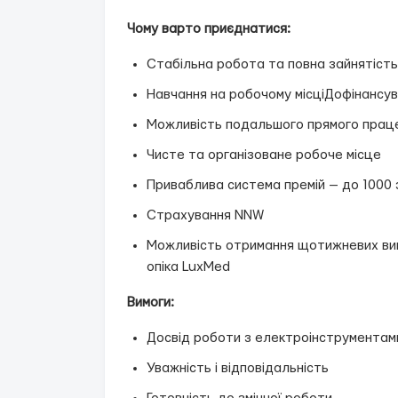
Чому варто приєднатися:
Стабільна робота та повна зайнятість
Навчання на робочому місціДофінансув
Можливість подальшого прямого праце
Чисте та організоване робоче місце
Приваблива система премій — до 1000
Страхування NNW
Можливість отримання щотижневих вип
опіка LuxMed
Вимоги:
Досвід роботи з електроінструментам
Уважність і відповідальність