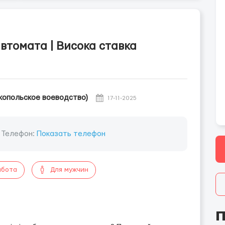
втомата | Висока ставка
копольское воеводство)
17-11-2025
Телефон:
Показать телефон
абота
Для мужчин
П