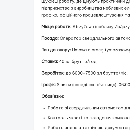
Шукаєш роботу, де цінують практичний до
підприємства з виробництва меблевих еле
графіка, офіційного працевлаштування та
Місце роботи:
Strzyżewo (поблизу Zbąszy
Посада:
Оператор свердлильного автом
Тип договору:
Umowa o pracę tymczasową (
Ставка:
40 зл брутто/год
Заробіток:
до 6000–7500 зл брутто/міс.
Графік:
3 зміни (понеділок–п’ятниця): 06:0
Обов’язки:
Робота зі свердлильним автоматом дл
Контроль якості та складання компоне
Робота згідно з технічною документа