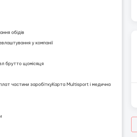
ання обідів
влаштування у компанії
 зл брутто щомісяця
лат частини заробіткуКарта Multisport і медична
и