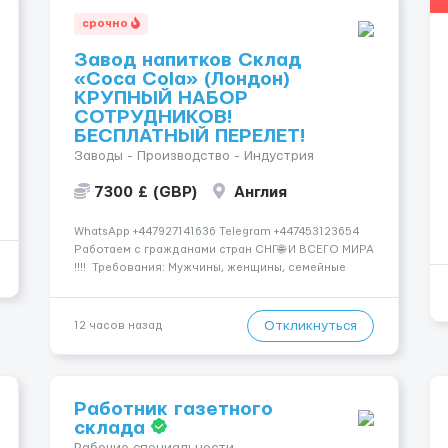
срочно
Завод напитков Склад
«Coca Cola» (Лондон)
КРУПНЫЙ НАБОР
СОТРУДНИКОВ!
БЕСПЛАТНЫЙ ПЕРЕЛЕТ!
Заводы - Производство - Индустрия
7300 £ (GBP)
Англия
WhatsApp +447927141636 Telegram +447453123654
Работаем с гражданами стран СНГ🌐 И ВСЕГО МИРА
!!!! Требования: Мужчины, женщины, семейные
пары от 16 до 75+ Лет можно без знания языка и
опыта работы✅ Компания спокойно относится к
новичкам и обучат их всему с самого нуля.👥 ...
Откликнуться
12 часов назад
Работник газетного
склада