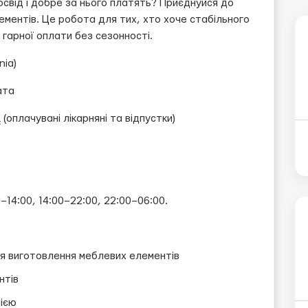
свід і добре за нього платять? Приєднуйся до
ментів. Це робота для тих, хто хоче стабільного
 гарної оплати без сезонності.
nia)
ата
оплачувані лікарняні та відпустки)
0–14:00, 14:00–22:00, 22:00–06:00.
я виготовлення меблевих елементів
нтів
цією