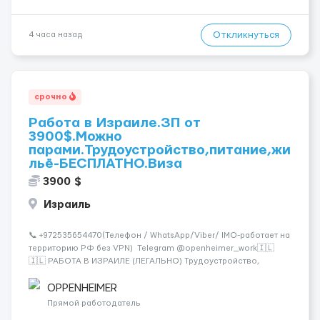
Откликнуться
4 часа назад
срочно
Работа в Израиле.ЗП от
3900$.Можно
парами.Трудоустройство,питание,жи
льё-БЕСПЛАТНО.Виза
3900 $
Израиль
📞 +972535654470(Телефон / WhatsApp/Viber/ IMO-работает на
территорию РФ без VPN) Telegram @openheimer_work🇮🇱
🇮🇱 РАБОТА В ИЗРАИЛЕ (ЛЕГАЛЬНО) Трудоустройство,
питание и жильё предоставляются БЕСПЛАТНО. Хотите жить в
развитой и цивилизованной стране? Хотите получать досто...
OPPENHEIMER
Прямой работодатель