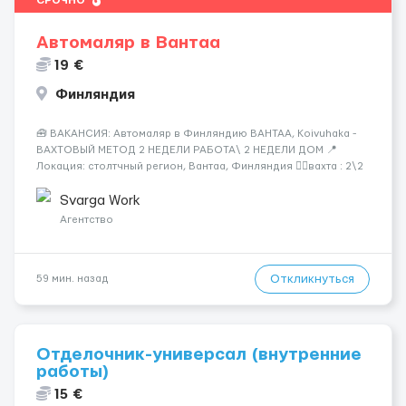
СРОЧНО
Автомаляр в Вантаа
19 €
Финляндия
🧰 ВАКАНСИЯ: Автомаляр в Финляндию ВАНТАА, Koivuhaka -
ВАХТОВЫЙ МЕТОД 2 НЕДЕЛИ РАБОТА\ 2 НЕДЕЛИ ДОМ 📍
Локация: столтчный регион, Вантаа, Финляндия 👌🏻вахта : 2\2
недели 📅 Старт: как только вас утверждают 💶 Зарплата: 19 €/
час брутто 🏠 Жильё: предоставляется БЕСПЛАТНО 📞
Svarga Work
Контакт: +3725672...
Агентство
Откликнуться
59 мин. назад
Отделочник-универсал (внутренние
работы)
15 €