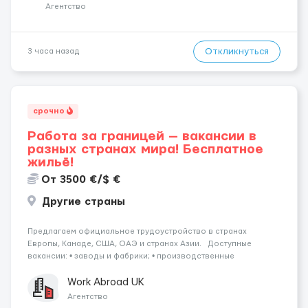
собирать заказы, сортиро...
Агентство
Откликнуться
3 часа назад
срочно
Работа за границей — вакансии в
разных странах мира! Бесплатное
жильё!
От 3500 €/$ €
Другие страны
Предлагаем официальное трудоустройство в странах
Европы, Канаде, США, ОАЭ и странах Азии. Доступные
вакансии: • заводы и фабрики; • производственные
предприятия; • нефтяные платформы; • краболовные суда; •
водители (различные категории); •...
Work Abroad UK
Агентство