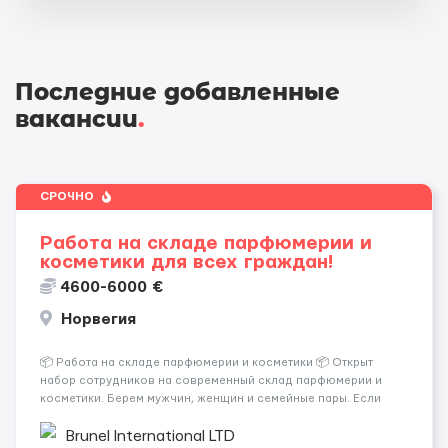
Последние добавленные
вакансии
.
СРОЧНО
Работа на складе парфюмерии и
косметики для всех граждан!
4600-6000 €
Норвегия
📦 Работа на складе парфюмерии и косметики 📦 Открыт
набор сотрудников на современный склад парфюмерии и
косметики. Берем мужчин, женщин и семейные пары. Если
раньше на складе не работали — ничего страшного, всему
обучают уже после приезда. Работа не тяжелая. Нужно
Brunel International LTD