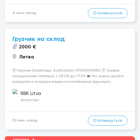
Откликнуться
4 часа назад
Грузчик на склад
2000 €
Литва
📦 Грузчик (Клайпеда, Sudmantai) +37063970889; 🕗 График:
понедельник–пятница, с 08:00 до 17:00 💼 Что нужно делать:
разгрузка и погрузка машин и контейнеров (вручную);
сортировка товара; поддержание порядка на складе;
выполнение других поручений заведующего складом. ✅
RBK Litva
Требования: ...
Агентство
Откликнуться
52 мин. назад