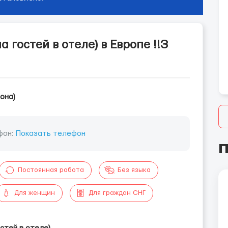
а гостей в отеле) в Европе !!З
она)
фон:
Показать телефон
П
Постоянная работа
Без языка
Для женщин
Для граждан СНГ