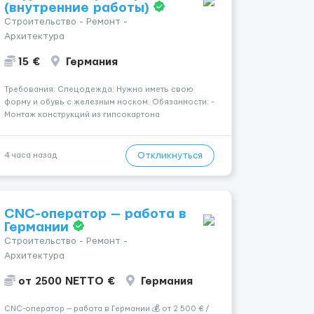
(внутренние работы)
Строительство - Ремонт -
Архитектура
15 €
Германия
Требования: Спецодежда: Нужно иметь свою
форму и обувь с железным носком. Обязанности: -
Монтаж конструкций из гипсокартона
(перегородки, потолки, облицовка стен); -
Подготовка поверхностей под отделку; -
Выполнение малярных работ (шпатлевка,
Откликнуться
4 часа назад
грунтовка, покраска); - Штукатурные работы ...
CNC-оператор — работа в
Германии
Строительство - Ремонт -
Архитектура
от 2500 NETTO €
Германия
CNC-оператор — работа в Германии 💰 от 2 500 € /