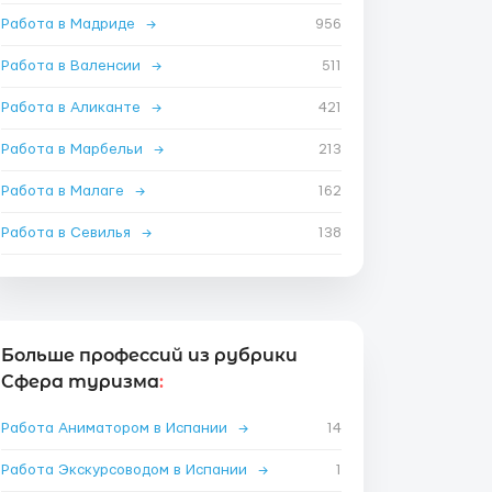
Работа в Мадриде
→
956
Работа в Валенсии
→
511
Работа в Аликанте
→
421
Работа в Марбельи
→
213
Работа в Малаге
→
162
Работа в Севилья
→
138
Больше профессий из рубрики
Сфера туризма
:
Работа Аниматором в Испании
→
14
Работа Экскурсоводом в Испании
→
1