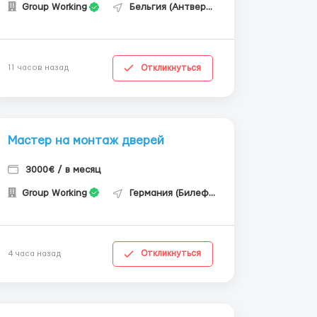
Group Working
Бельгия (Антверпен)
Откликнуться
11 часов назад
Мастер на монтаж дверей
3000€ / в месяц
Group Working
Германия (Билефельд)
Откликнуться
4 часа назад