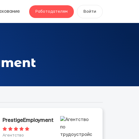
ахование
Работодателям
Войти
yment
PrestigeEmployment
Агентство