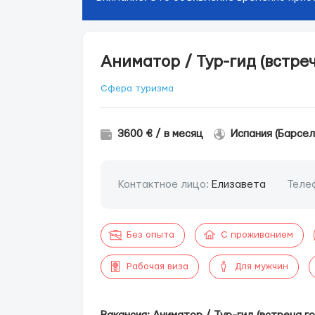
Аниматор / Тур-гид (встреч
Сфера туризма
3600 € / в месяц
Испания (Барсел
Контактное лицо:
Елизавета
Теле
Без опыта
С проживанием
Рабочая виза
Для мужчин