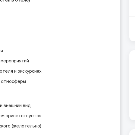
стей в отеле)
ля
 мероприятий
отеля и экскурсиях
й атмосферы
й внешний вид
ом приветствуется
ского (желательно)