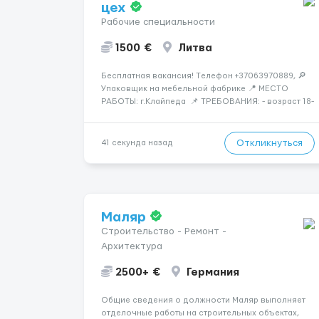
цех
Рабочие специальности
1500 €
Литва
Бесплатная вакансия! Tелефон +37063970889, 🔎
Упаковщик на мебельной фабрике 📍 МЕСТО
РАБОТЫ: г.Клайпеда 📌 ТРЕБОВАНИЯ: - возраст 18-
55 лет, мужчины и женщины - можно без опыта
работы 💳 ОПЛАТА ТРУДА: - ставка 6 евро/час
нетто 📃 ОБЯЗАННОСТИ: - с...
Откликнуться
41 секунда назад
Маляр
Строительство - Ремонт -
Архитектура
2500+ €
Германия
Общие сведения о должности Маляр выполняет
отделочные работы на строительных объектах,