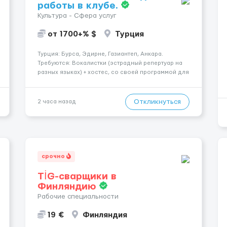
работы в клубе.
Культура - Сфера услуг
от 1700+% $
Турция
Турция: Бурса, Эдирне, Газиантеп, Анкара.
Требуются: Вокалистки (эстрадный репертуар на
разных языках) + хостеc, со своей программой для
работы в клубе. Рабочая виза. Контракт от четырех
месяцев до года. Короткий контракт от одного до
трех месяцев. Мед. страховка. Высокая зарплат...
Откликнуться
2 часа назад
срочно
TİG-сварщики в
Финляндию
Рабочие специальности
19 €
Финляндия