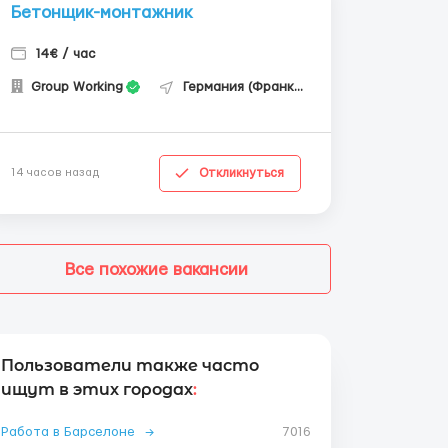
Бетонщик-монтажник
14€ / час
Group Working
Германия (Франкфурт-на-Майне)
Откликнуться
14 часов назад
Все похожие вакансии
Пользователи также часто
ищут в этих городах
:
Работа в Барселоне
→
7016