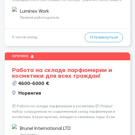
WhatsApp ) ☎️+44 7355•427998 ☎️ Работа на логистических и
почтовых складах . График 5/8, возможны пе...
Luminex Work
Прямой работодатель
Откликнуться
5 часов назад
СРОЧНО
Работа на складе парфюмерии и
косметики для всех граждан!
4600-6000 €
Норвегия
📦 Работа на складе парфюмерии и косметики 📦 Открыт
набор сотрудников на современный склад парфюмерии и
косметики. Берем мужчин, женщин и семейные пары. Если
раньше на складе не работали — ничего страшного, всему
обучают уже после приезда. Работа не тяжелая. Нужно
Brunel International LTD
собирать заказы, сортиро...
Агентство