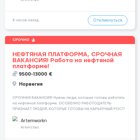
Откликнуться
8 часов назад
СРОЧНО
НЕФТЯНАЯ ПЛАТФОРМА, СРОЧНАЯ
ВАКАНСИЯ! Работа на нефтяной
платформе!
9500-13000 €
Норвегия
СРОЧНАЯ ВАКАНСИЯ! Нужны люди, которые готовы работать
на нефтяной платформе. ОСОБЕННО РАБОТОДАТЕЛЬ
ПРИЗНАЕТ ЛЮДЕЙ, КОТОРЫЕ ГОТОВЫ НА КАРЬЕРНЫЙ РОСТ!
ДАЮТ БЕСПЛАТНУЮ ВОЗМОЖНОСТЬ ОБУЧАТЬСЯ. Помощник
сварщика, Помощник механика ( стыковка метала, зачистка
Artemworkn
метала, подготовка рабочего места и т....
Агентство