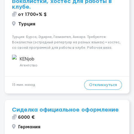
Вокалистки, хостес для работы в
клубе.
от 1700+% $
Турция
Турция: Бурса, Эдирне, Газиантеп, Анкара. Требуются:
Вокалистки (эстрадный репертуар на разных языках) + хостеc,
со своей программой для работы в клубе. Рабочая виза.
Контракт от четырех месяцев до года. Короткий контракт от
одного до трех месяцев. Мед. страховка. Высокая зарплат...
KENjob
Агентство
Откликнуться
15 мин. назад
Сиделка официальное оформление
6000 €
Германия