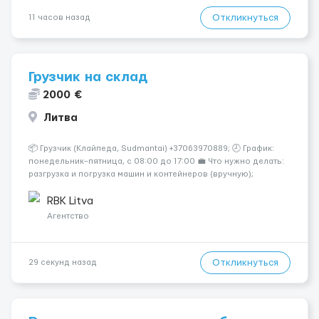
Откликнуться
11 часов назад
Грузчик на склад
2000 €
Литва
📦 Грузчик (Клайпеда, Sudmantai) +37063970889; 🕗 График:
понедельник–пятница, с 08:00 до 17:00 💼 Что нужно делать:
разгрузка и погрузка машин и контейнеров (вручную);
сортировка товара; поддержание порядка на складе;
выполнение других поручений заведующего складом. ✅
RBK Litva
Требования: ...
Агентство
Откликнуться
29 секунд назад