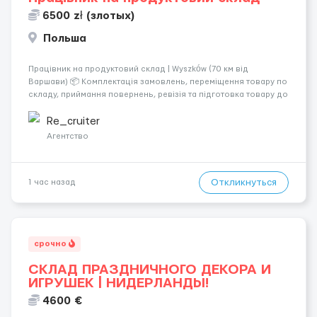
6500 zł (злотых)
Польша
Працівник на продуктовий склад | Wyszków (70 км від
Варшави) 📦 Комплектація замовлень, переміщення товару по
складу, приймання повернень, ревізія та підготовка товару до
відправлення. 💰 Оплата: перші 2 тижні — 24 зл/год нетто, далі
— акордна система оплати (можливий заробіто...
Re_cruiter
Агентство
Откликнуться
1 час назад
срочно
СКЛАД ПРАЗДНИЧНОГО ДЕКОРА И
ИГРУШЕК | НИДЕРЛАНДЫ!
4600 €