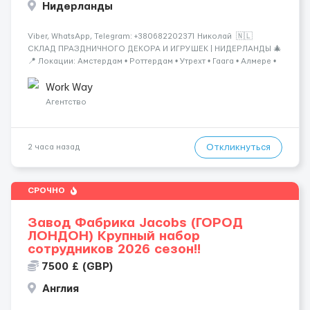
Нидерланды
Viber, WhatsApp, Telegram: +380682202371 Николай 🇳🇱
СКЛАД ПРАЗДНИЧНОГО ДЕКОРА И ИГРУШЕК | НИДЕРЛАНДЫ 🎄
📍 Локации: Амстердам • Роттердам • Утрехт • Гаага • Алмере •
Тилбург • Эйндховен Крупный логистический комплекс,
занимающийся хранением и отправкой праз...
Work Way
Агентство
Откликнуться
2 часа назад
СРОЧНО
Завод Фабрика Jacobs (ГОРОД
ЛОНДОН) Крупный набор
сотрудников 2026 сезон!!
7500 £ (GBP)
Англия