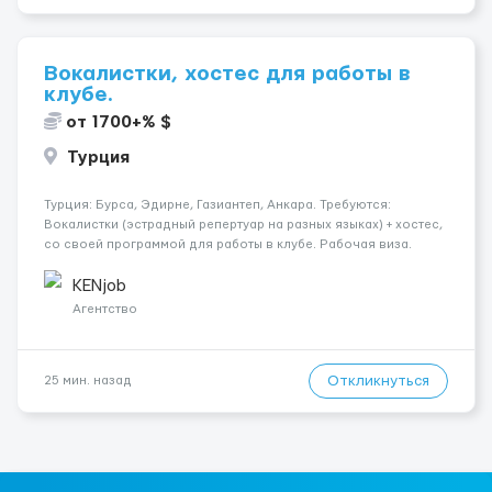
Вокалистки, хостес для работы в
клубе.
от 1700+% $
Турция
Турция: Бурса, Эдирне, Газиантеп, Анкара. Требуются:
Вокалистки (эстрадный репертуар на разных языках) + хостеc,
со своей программой для работы в клубе. Рабочая виза.
Контракт от четырех месяцев до года. Короткий контракт от
одного до трех месяцев. Мед. страховка. Высокая зарплат...
KENjob
Агентство
Откликнуться
25 мин. назад