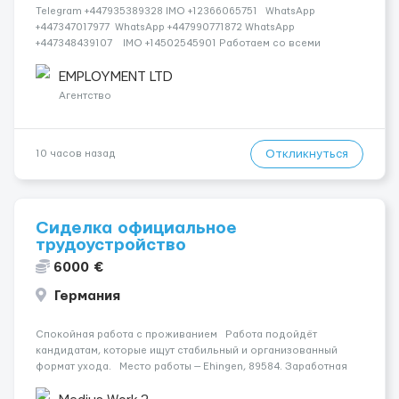
Telegram +447935389328 IMO +12366065751 WhatsApp
+447347017977 WhatsApp +447990771872 WhatsApp
+447348439107 IMO +14502545901 Работаем со всеми
странами СНГ И ВСЕМ МИРОМ ВСЕ СТРАНЫ ВСЕ НАЦИИ
СДЕЛАЙ СКРИНШОТ! Telegram:@Vitali_Novikovs Telegram
EMPLOYMENT LTD
@Vitali...
Агентство
Откликнуться
10 часов назад
Сиделка официальное
трудоустройство
6000 €
Германия
Спокойная работа с проживанием Работа подойдёт
кандидатам, которые ищут стабильный и организованный
формат ухода. Место работы — Ehingen, 89584. Заработная
плата составляет 1700 €. Уход осуществляется за жінкою.
Мобильность пациента: Мобільний з хо...