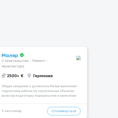
Маляр
Строительство - Ремонт -
Архитектура
2500+ €
Германия
Общие сведения о должности Маляр выполняет
отделочные работы на строительных объектах,
включая подготовку поверхностей и нанесение
лакокрасочных материалов. Основная работа
выполняется в Берлине. Ищем профессионалов
на месте, приглашения делаем только для
Откликнуться
3 часа назад
профессионалов с доказательным портф...