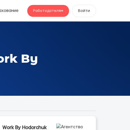
ахование
Работодателям
Войти
ork By
Work By Hodorchuk