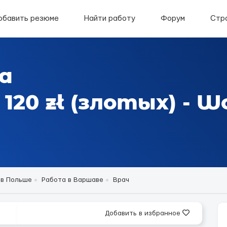
обавить резюме
Найти работу
Форум
Стр
а
120 zł (злотых) - W
 в Польше
Работа в Варшаве
Врач
Добавить в избранное