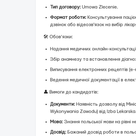
Тип договору:
Umowa Zlecenie.
Формат роботи:
Консультування паціє
дзвінок або відеозв'язок на вибір лікаря
🛠 Обов’язки:
Надання медичних онлайн-консультаці
Збір анамнезу та встановлення діагно
Виписування електронних рецептів (e-re
Ведення медичної документації в елект
👤 Вимоги до кандидатів:
Документи:
Наявність дозволу від Мін
Wykonywania Zawodu) від Izba Lekarska
Мова:
Знання польської мови на рівні 
Досвід:
Бажаний досвід роботи в поль