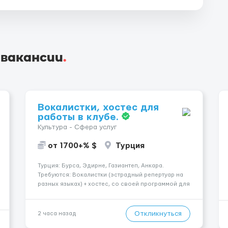
 вакансии
.
Вокалистки, хостес для
работы в клубе.
Культура - Сфера услуг
от 1700+% $
Турция
Турция: Бурса, Эдирне, Газиантеп, Анкара.
Требуются: Вокалистки (эстрадный репертуар на
разных языках) + хостеc, со своей программой для
работы в клубе. Рабочая виза. Контракт от четырех
месяцев до года. Короткий контракт от одного до
трех месяцев. Мед. страховка. Высокая зарплат...
Откликнуться
2 часа назад