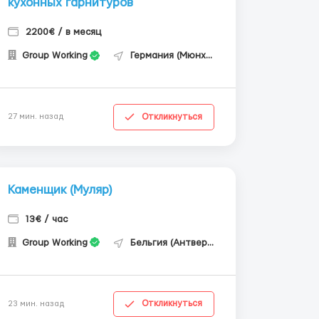
кухонных гарнитуров
2200€ / в месяц
Group Working
Германия (Мюнхен)
Откликнуться
27 мин. назад
Каменщик (Муляр)
13€ / час
Group Working
Бельгия (Антверпен)
Откликнуться
23 мин. назад