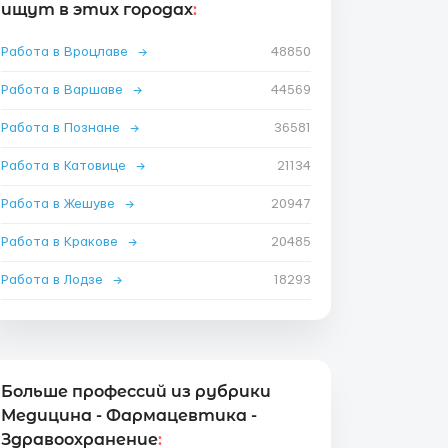
ищут в этих городах
:
Работа в Вроцлаве
→
48850
Работа в Варшаве
→
44569
Работа в Познане
→
36581
Работа в Катовице
→
21134
Работа в Жешуве
→
20947
Работа в Кракове
→
20485
Работа в Лодзе
→
18293
Больше профессий из рубрики
Медицина - Фармацевтика -
Здравоохранение
: