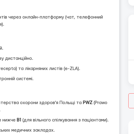
нтів через онлайн-платформу (чат, телефонний
).
й.
зу дистанційно.
cepta) та лікарняних листів (e-ZLA).
ронній системі.
істерства охорони здоров'я Польщі та
PWZ
(Prawo
.
не нижче
B1
(для вільного спілкування з пацієнтами).
ських медичних закладах.