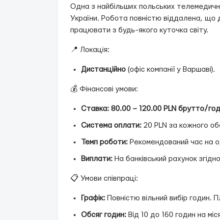
Одна з найбільших польських телемедични
України. Робота повністю віддалена, що 
працювати з будь-якого куточка світу.
📍 Локація:
Дистанційно
(офіс компанії у Варшаві).
💰 Фінансові умови:
Ставка:
80.00 – 120.00 PLN брутто/го
Система оплати:
20 PLN за кожного об
Темп роботи:
Рекомендований час на од
Виплати:
На банківський рахунок згідн
📋 Умови співпраці:
Графік:
Повністю вільний вибір годин. П
Обсяг годин:
Від 10 до 160 годин на мі