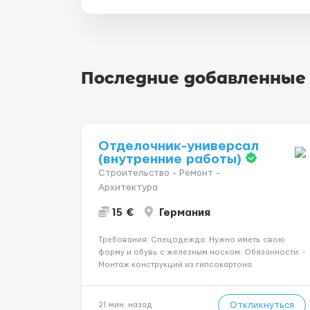
Последние добавленные
Отделочник-универсал
(внутренние работы)
Строительство - Ремонт -
Архитектура
15 €
Германия
Требования: Спецодежда: Нужно иметь свою
форму и обувь с железным носком. Обязанности: -
Монтаж конструкций из гипсокартона
(перегородки, потолки, облицовка стен); -
Подготовка поверхностей под отделку; -
Выполнение малярных работ (шпатлевка,
Откликнуться
21 мин. назад