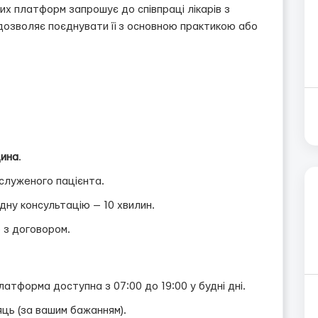
х платформ запрошує до співпраці лікарів з
дозволяє поєднувати її з основною практикою або
дина
.
служеного пацієнта.
ну консультацію — 10 хвилин.
о з договором.
латформа доступна з 07:00 до 19:00 у будні дні.
сяць (за вашим бажанням).