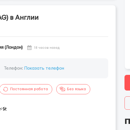
AG) в Англии
ия (Лондон)
18 часов назад
Телефон:
Показать телефон
Постоянная работа
Без языка
⚡🛠️
П