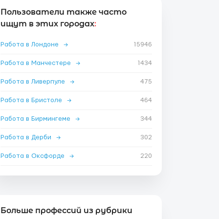
Пользователи также часто
ищут в этих городах
:
Работа в Лондоне
→
15946
Работа в Манчестере
→
1434
Работа в Ливерпуле
→
475
Работа в Бристоле
→
464
Работа в Бирмингеме
→
344
Работа в Дерби
→
302
Работа в Оксфорде
→
220
Больше профессий из рубрики