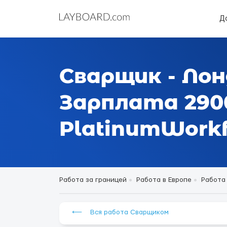
Д
Сварщик - Ло
Зарплата 2900
PlatinumWorkf
Работа за границей
Работа в Европе
Работа 
⟵ Вся работа Сварщиком