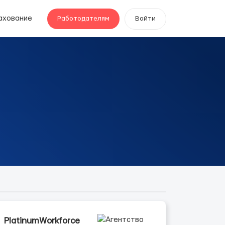
ахование
Работодателям
Войти
PlatinumWorkforce