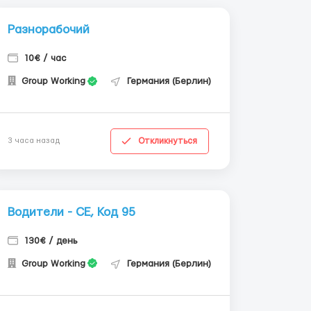
Разнорабочий
10€ / час
Group Working
Германия (Берлин)
Откликнуться
3 часа назад
Водители - СЕ, Код 95
130€ / день
Group Working
Германия (Берлин)