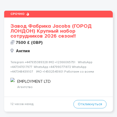
СРОЧНО
Завод Фабрика Jacobs (ГОРОД
ЛОНДОН) Крупный набор
сотрудников 2026 сезон!!
7500 £ (GBP)
Англия
Telegram +447935389328 IMO +12366065751 WhatsApp
+447347017977 WhatsApp +447990771872 WhatsApp
+447348439107 IMO +14502545901 Работаем со всеми
странами СНГ И ВСЕМ МИРОМ ВСЕ СТРАНЫ ВСЕ НАЦИИ
СДЕЛАЙ СКРИНШОТ! Telegram:@Vitali_Novikovs Telegram
EMPLOYMENT LTD
@Vitali...
Агентство
Откликнуться
12 часов назад