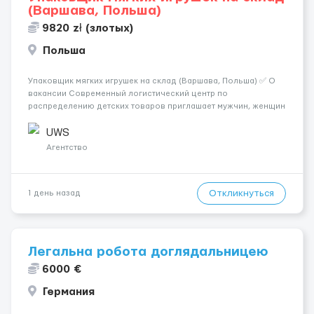
(Варшава, Польша)
9820 zł (злотых)
Польша
Упаковщик мягких игрушек на склад (Варшава, Польша) ✅ О
вакансии Современный логистический центр по
распределению детских товаров приглашает мужчин, женщин
и семейные пары на должность упаковщика мягких игрушек. ❗️
ВНИМАНИЕ ❗️: ЗАЯВКИ НА САЙТЕ НЕ РАССМАТРИВАЕМ.
UWS
ПИШИТЕ САМИ НАМ СРА...
Агентство
Откликнуться
1 день назад
Легальна робота доглядальницею
6000 €
Германия