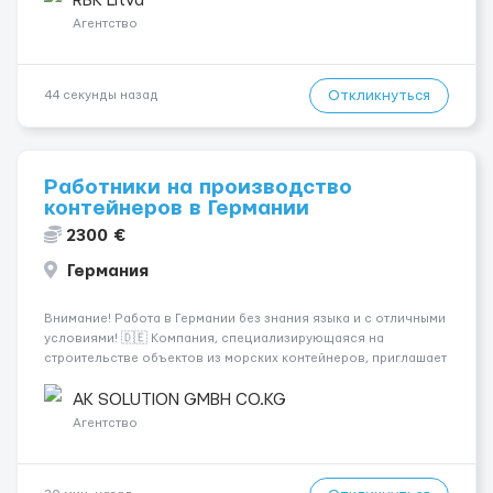
RBK Litva
Агентство
Откликнуться
44 секунды назад
Работники на производство
контейнеров в Германии
2300 €
Германия
Внимание! Работа в Германии без знания языка и с отличными
условиями! 🇩🇪 Компания, специализирующаяся на
строительстве объектов из морских контейнеров, приглашает
специалистов на следующие позиции: - Электрики 💡 -
Монтажники ⚒ - Плиточники 🪜 - Сантехники 🚰 - Сварщики 🔧 -
AK SOLUTION GMBH CO.KG
Маляры 🎨 - Садовни...
Агентство