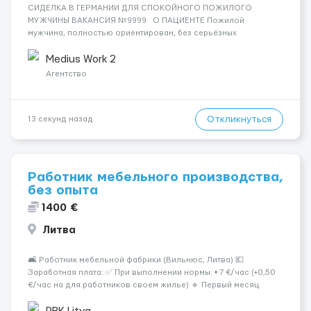
СИДЕЛКА В ГЕРМАНИИ ДЛЯ СПОКОЙНОГО ПОЖИЛОГО
МУЖЧИНЫ ВАКАНСИЯ №9999 О ПАЦИЕНТЕ Пожилой
мужчина, полностью ориентирован, без серьёзных
заболеваний. Самостоятельно питается, не требует контроля
лекарств. РЕЖИМ Ночной сон спокойный, без пробуждений.
Medius Work 2
ОБЯЗАНН...
Агентство
Откликнуться
13 секунд назад
Работник мебельного производства,
без опыта
1400 €
Литва
🛋 Работник мебельной фабрики (Вильнюс, Литва) 💶
Заработная плата: ✅ При выполнении нормы: • 7 €/час (+0,50
€/час на для работников своем жилье) 🔹 Первый месяц
работы или при невыполнении нормы: • 6 €/час 📍 Место
работы: Вильнюс 📦 Обязанности: Работа на современн...