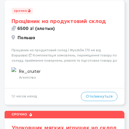
срочно
Працівник на продуктовий склад
6500 zł (злотых)
Польша
Працівник на продуктовий склад | Wyszków (70 км від
Варшави) 📦 Комплектація замовлень, переміщення товару по
складу, приймання повернень, ревізія та підготовка товару до
відправлення. 💰 Оплата: перші 2 тижні — 24 зл/год нетто, далі
— акордна система оплати (можливий заробіто...
Re_cruiter
Агентство
Откликнуться
12 часов назад
СРОЧНО
Упаковщик мягких игрушек на склад