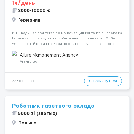
1ч/день
2000-10000 €
Германия
Мы — ведущее агентство по монетизации контента в Европе из
Германии. Наши модели зарабатывают в среднем от 1000€
уже в первый месяц не имея не опыта не супер внешности.
(полностью удалённая работа). Ищем девушек — из каждого
города мира, начинающих и с опытом. Что мы предлаг...
Allure Management Agency
Агентство
Откликнуться
22 часа назад
Работник газетного склада
5000 zł (злотых)
Польша