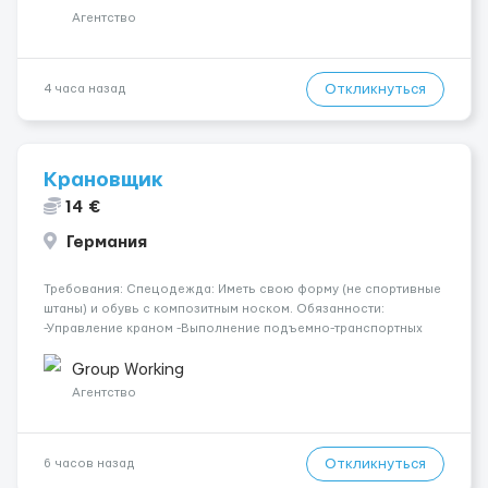
Локація: Мисловіце Форма пр...
Агентство
Откликнуться
4 часа назад
Крановщик
14 €
Германия
Требования: Спецодежда: Иметь свою форму (не спортивные
штаны) и обувь с композитным носком. Обязанности:
-Управление краном -Выполнение подъемно-транспортных
работ на строительных объектах, -Соблюдение правил и
инструкций по безопасности. -Опыт управления различными
Group Working
типами кранов (моб...
Агентство
Откликнуться
6 часов назад