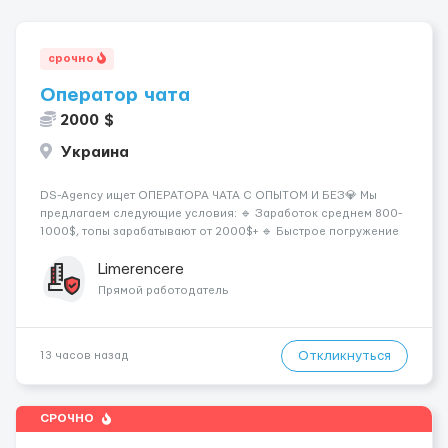
срочно
Оператор чата
2000 $
Украина
DS-Agency ищет ОПЕРАТОРА ЧАТА С ОПЫТОМ И БЕЗ💎 Мы
предлагаем следующие условия: 🔹 Заработок среднем 800-
1000$, топы зарабатывают от 2000$+ 🔹 Быстрое погружение
в работу - всего 1 день обучения 🔹 Предоставляются
графики на выбор - выберите смены удобные для вашего
Limerencere
расписания 🔹 Возможность карье...
Прямой работодатель
Откликнуться
13 часов назад
СРОЧНО