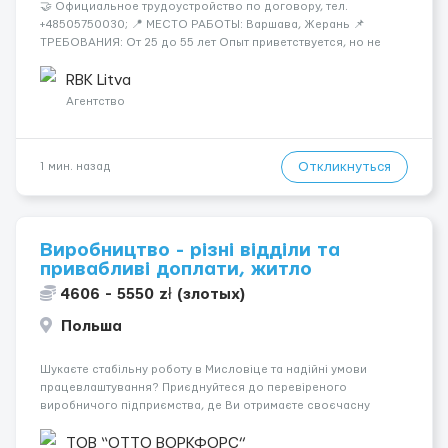
🤝 Официальное трудоустройство по договору, тел.
+48505750030; 📍 МЕСТО РАБОТЫ: Варшава, Жерань 📌
ТРЕБОВАНИЯ: От 25 до 55 лет Опыт приветствуется, но не
обязателен Разговорный польский (уровень А кандидаты:
Мужчины (25-55 лет) язык: разговорный уровень польского 📆
RBK Litva
ГРАФИК РАБОТЫ...
Агентство
Откликнуться
1 мин. назад
Виробництво - різні відділи та
привабливі доплати, житло
4606 - 5550 zł (злотых)
Польша
Шукаєте стабільну роботу в Мисловіце та надійні умови
працевлаштування? Приєднуйтеся до перевіреного
виробничого підприємства, де Ви отримаєте своєчасну
заробітну плату, навчання з першого дня та можливість
підібрати посаду відповідно до Ваших навичок
ТОВ “ОТТО ВОРКФОРС”