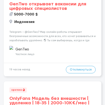
GenTwo открывает вакансии для
цифровых специалистов
5000-7000 $
Индонезия
Telegram — @GenTwo7 Мир онлайн-работы открывает
безграничные возможности для всех, кто хочет развиваться и
зарабатывать удалённо. 🌎 Ты сам выбираешь, когда и где
работать, совмещая работу с учёбой, хобби или
путешествиями. 🏡 Пока все только говорят про нейросети и
GenTwo
блокчейн, швейцарс...
Частное лицо
Откликнуться
19 часов назад
срочно
OnlyFans Модель без внешности |
удаленка | 18-35 | 2000-10K€/мес |