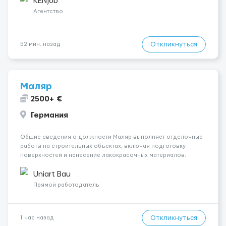
KENjob
Агентство
Откликнуться
52 мин. назад
Маляр
2500+ €
Германия
Общие сведения о должности Маляр выполняет отделочные
работы на строительных объектах, включая подготовку
поверхностей и нанесение лакокрасочных материалов.
Основная работа выполняется в Берлине. Ищем
профессионалов на месте, приглашения делаем только для
Uniart Bau
профессионалов с доказательным портф...
Прямой работодатель
Откликнуться
1 час назад