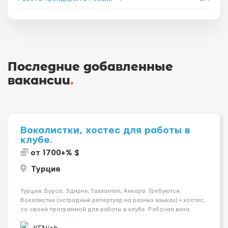
Последние добавленные
вакансии
.
Вокалистки, хостес для работы в
клубе.
от 1700+% $
Турция
Турция: Бурса, Эдирне, Газиантеп, Анкара. Требуются:
Вокалистки (эстрадный репертуар на разных языках) + хостеc,
со своей программой для работы в клубе. Рабочая виза.
Контракт от четырех месяцев до года. Короткий контракт от
одного до трех месяцев. Мед. страховка. Высокая зарплат...