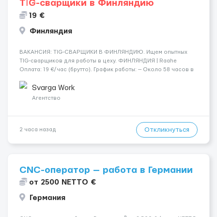
TİG-сварщики в Финляндию
19 €
Финляндия
​​ВАКАНСИЯ: TIG-СВАРЩИКИ В ФИНЛЯНДИЮ. Ищем опытных
TIG-сварщиков для работы в цеху. ФИНЛЯНДИЯ | Raahe
Оплата: 19 €/час (брутто). График работы: — Около 58 часов в
неделю гарантированно. — Возможны дополнительные
переработки. Дата начала: — Как можно скорее....
Svarga Work
Агентство
Откликнуться
2 часа назад
CNC-оператор — работа в Германии
от 2500 NETTO €
Германия