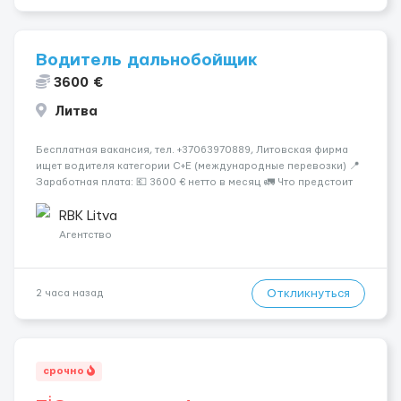
Водитель дальнобойщик
3600 €
Литва
Бесплатная вакансия, тел. +37063970889, Литовская фирма
ищет водителя категории C+E (международные перевозки) 📍
Заработная плата: 💶 3600 € нетто в месяц 🚛 Что предстоит
делать: Международные перевозки на тентах и
рефрижераторах. В среднем 400–500 км в день. Погрузки и
RBK Litva
разгрузки ...
Агентство
Откликнуться
2 часа назад
срочно