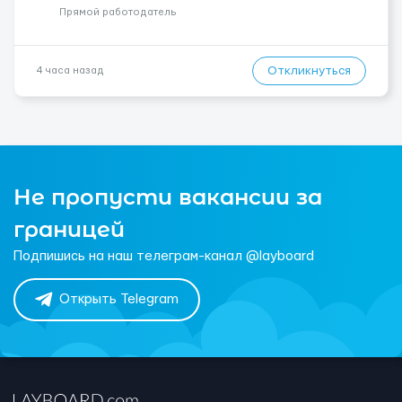
Прямой работодатель
Откликнуться
4 часа назад
Не пропусти вакансии за
границей
Подпишись на наш телеграм-канал @layboard
Открыть Telegram