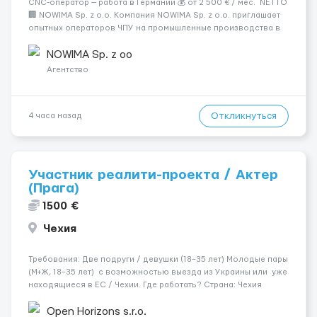
CNC-оператор — работа в Германии 💰 от 2 500 € / мес. NETTO
🏢 NOWIMA Sp. z o.o. Компания NOWIMA Sp. z o.o. приглашает
опытных операторов ЧПУ на промышленные производства в
Германии. Прямой контракт. Стабильная загрузка.
Проживание, оформление и билеты — за счёт компани...
NOWIMA Sp. z oo
Агентство
Откликнуться
4 часа назад
Участник реалити-проекта / Актер
(Прага)
1500 €
Чехия
Требования: Две подруги / девушки (18–35 лет) Молодые пары
(М+Ж, 18–35 лет) с возможностью выезда из Украины или уже
находящиеся в ЕС / Чехии. Где работать? Страна: Чехия ​
Город: Прага Условия работы: Проживание: Бесплатно ...
Open Horizons s.r.o.