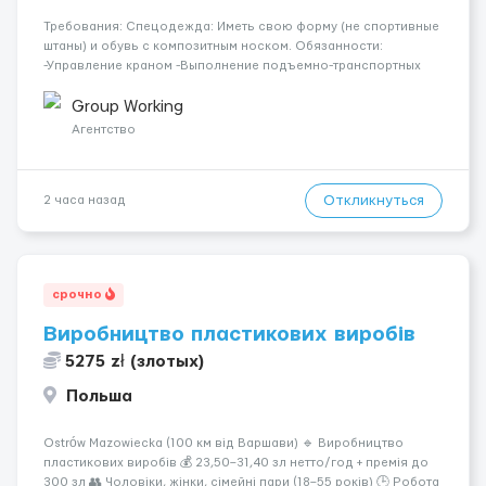
Требования: Спецодежда: Иметь свою форму (не спортивные
штаны) и обувь с композитным носком. Обязанности:
-Управление краном -Выполнение подъемно-транспортных
работ на строительных объектах, -Соблюдение правил и
инструкций по безопасности. -Опыт управления различными
Group Working
типами кранов (моб...
Агентство
Откликнуться
2 часа назад
срочно
Виробництво пластикових виробів
5275 zł (злотых)
Польша
Ostrów Mazowiecka (100 км від Варшави) 🔹 Виробництво
пластикових виробів 💰 23,50–31,40 зл нетто/год + премія до
300 зл 👥 Чоловіки, жінки, сімейні пари (18–55 років) 🕒 Робота