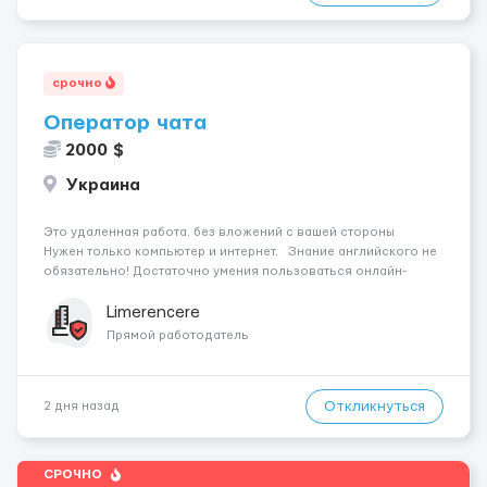
срочно
Оператор чата
2000 $
Украина
Это удаленная работа. без вложений с вашей стороны
Нужен только компьютер и интернет. Знание английского не
обязательно! Достаточно умения пользоваться онлайн-
переводчиком. Работа до 9 часов в день. Ваша
задача: Общаться с клиентами мужчинами ...
Limerencere
Прямой работодатель
Откликнуться
2 дня назад
СРОЧНО