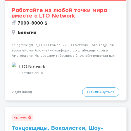
Работайте из любой точки мира
вместе с LTO Network
7000-8000 $
Бельгия
Telegram: @HR_LTO О компании LTO Network — это ведущая
европейская блокчейн-платформа со штаб-квартирой в
Амстердаме. Мы создаем гибридные блокчейн-решения для
бизнеса и государственных органов (включая проекты для
ООН), автоматизируем документооборот и развиваем
LTO Network
технологии дец...
Частное лицо
Откликнуться
2 дня назад
срочно
Танцовщицы, Вокалистки, Шоу-