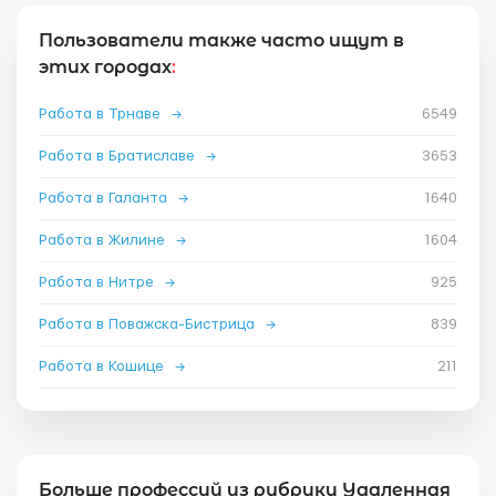
Пользователи также часто ищут в
этих городах
:
Работа в Трнаве
→
6549
Работа в Братиславе
→
3653
Работа в Галанта
→
1640
Работа в Жилине
→
1604
Работа в Нитре
→
925
Работа в Поважска-Бистрица
→
839
Работа в Кошице
→
211
Больше профессий из рубрики Удаленная