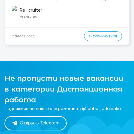
у 2–3 зміни 🏠 Житло — 650 зл/міс. Компенсація за власне
житло — 400 зл. 📦 Обов...
Re_cruiter
Агентство
Откликнуться
2 часа назад
Не пропусти новые вакансии
в категории Дистанционная
работа
Подпишись на наш телеграм-канал @jobbo_udalenka
Открыть Telegram