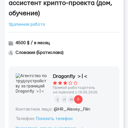
ассистент крипто-проекта (дом,
обучение)
Удаленная работа
4500 $ / в месяц
Словакия (Братислава)
Dragonfly ＞|＜
Прямой работодатель
на layboard с 19.05.2026
z
n
m
5
Контактное лицо:
@HR_Alexey_Filin
Телефон:
Показать телефон