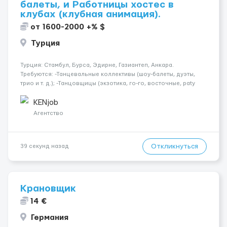
балеты, и Работницы хостес в
клубах (клубная анимация).
от 1600-2000 +% $
Турция
Турция: Стамбул, Бурса, Эдирне, Газиантеп, Анкара.
Требуются: -Танцевальные коллективы (шоу-балеты, дуэты,
трио и т. д.); -Танцовщицы (экзотика, го-го, восточные, paty
girls, и т. д.); -Вокалистки (эстрадный репертуар на разных
языках); -Гимнастки; -Работницы хостесc в кл...
KENjob
Агентство
Откликнуться
39 секунд назад
Крановщик
14 €
Германия