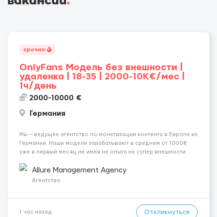
вакансии
.
срочно
OnlyFans Модель без внешности |
удаленка | 18-35 | 2000-10K€/мес |
1ч/день
2000-10000 €
Германия
Мы — ведущее агентство по монетизации контента в Европе из
Германии. Наши модели зарабатывают в среднем от 1000€
уже в первый месяц не имея не опыта не супер внешности.
(полностью удалённая работа). Ищем девушек — из каждого
города мира, начинающих и с опытом. Что мы предлаг...
Allure Management Agency
Агентство
Откликнуться
1 час назад