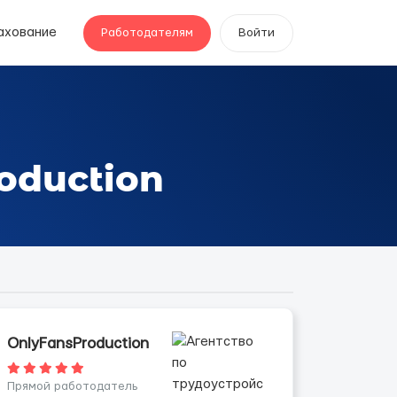
ахование
Работодателям
Войти
oduction
OnlyFansProduction
Прямой работодатель