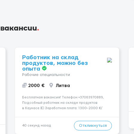
 вакансии
.
Работник на склад
продуктов, можно без
опыта
Рабочие специальности
2000 €
Литва
Бесплатная вакансия! Tелефон +37063970889,
Подсобный работник на складе продуктов
в Каунасе 💶 Заработная плата: 1300–2000 €/
месяц (зависит от выработки) 🕒 Количество
часов: около 160 часов в месяц 📅 График: 5
рабочих дней в неделю (пн–сб, плавающий
Откликнуться
40 секунд назад
график) 📦 Обязанности...