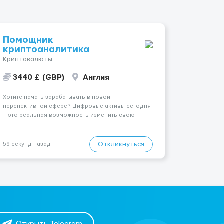
Помощник
криптоаналитика
Криптовалюты
3440 £ (GBP)
Англия
Хотите начать зарабатывать в новой
перспективной сфере? Цифровые активы сегодня
— это реальная возможность изменить свою
жизнь. Мы приглашаем вас стать частью команды
с более чем 6-летним опытом в криптоиндустрии.
Что мы предлагаем: 🔹 Гибкая работа:
Откликнуться
59 секунд назад
Самостоятельно выбирайте, где и когд...