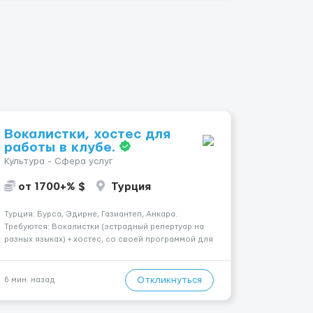
Вокалистки, хостес для
работы в клубе.
Культура - Сфера услуг
от 1700+% $
Турция
Турция: Бурса, Эдирне, Газиантеп, Анкара.
Требуются: Вокалистки (эстрадный репертуар на
разных языках) + хостеc, со своей программой для
работы в клубе. Рабочая виза. Контракт от четырех
месяцев до года. Короткий контракт от одного до
трех месяцев. Мед. страховка. Высокая зарплат...
Откликнуться
6 мин. назад