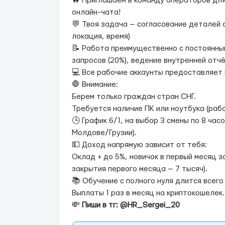
🔥 Приглашаем в команду операторов для
онлайн-чата!
💬 Твоя задача — согласование деталей 
локация, время)
📝 Работа преимущественно с постоянны
запросов (20%), ведение внутренней отч
💻 Все рабочие аккаунты предоставляет 
🛑 Внимание:
Берем только граждан стран СНГ.
Требуется наличие ПК или ноутбука (раб
🕒 График 6/1, на выбор 3 смены по 8 часо
Молдове/Грузии).
💵 Доход напрямую зависит от тебя:
Оклад + до 5%, новичок в первый месяц 
закрытия первого месяца — 7 тысяч).
📚 Обучение с полного нуля длится всего 
Выплаты 1 раз в месяц на криптокошелек.
💸
Пиши в тг: @HR_Sergei_20