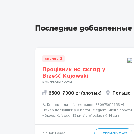
Последние добавленные
срочно
Працівник на склад у
Brześć Kujawski
Криптовалюты
6500-7900 zł (злотых)
Польша
📞 Контакт для зв’язку: Ірина: +380973616953 📲
Номер доступний у Viber та Telegram. Місце роботи
- Brześć Kujawski (13 км від Włocławek). Місце
оформлення - Bydgoszcz Ставка: 31,40 zł/год
brutto. Робочих годин на місяць: 170-200 Місячна
вар...
Откликнуться
6 дней назад