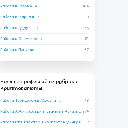
Работа в Сухуме
→
414
Работа в Гечрипш
→
59
Работа в Гудауте
→
56
Работа в Очамчире
→
51
Работа в Пицунде
→
37
Больше профессий из рубрики
Криптовалюты
:
Работа Трейдером в Абхазии
→
43
Работа Арбитраж криптовалют в Абхазии
274
→
Работа Спеціалістом з криптотрейдингу в Абхазии
2
→