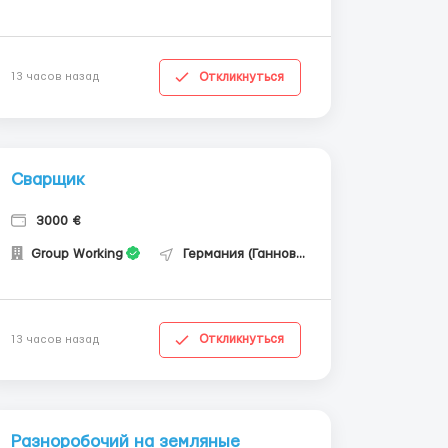
Откликнуться
13 часов назад
Сварщик
3000 €
Group Working
Германия (Ганновер)
Откликнуться
13 часов назад
Разноробочий на земляные