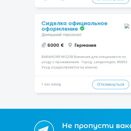
Сиделка официальное
оформление
Домашний персонал
6000 €
Германия
ВАКАНСИЯ №2238 Вакансия для специалиста по
уходу с проживанием Город: Langerringen, 86853.
Уход осуществляется за жінкою.
Психологическое состояние: В ясному розумі.
Мобильность пациента: Прикутий до ліжка
(можливість сидіти є). Ночью пациент: Іноді
Откликнуться
1 час назад
прокидається, не щодня...
Не пропусти вак