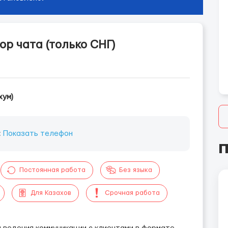
р чата (только СНГ)
хум)
:
Показать телефон
П
Постоянная работа
Без языка
Для Казахов
Срочная работа