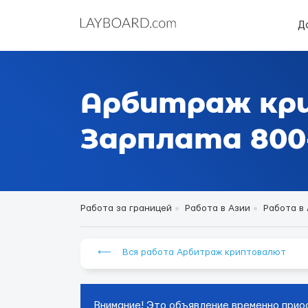
Д
Арбитраж кр
Зарплата 800-
Работа за границей
Работа в Азии
Работа в
⟵ Вся работа Арбитраж криптовалют
Внимание! Это объявление временно прио