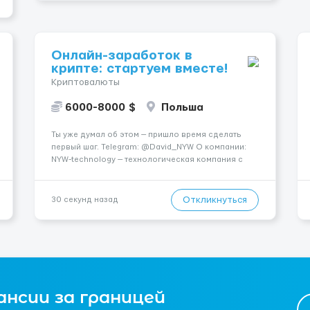
Онлайн-заработок в
крипте: стартуем вместе!
Криптовалюты
6000-8000 $
Польша
Ты уже думал об этом — пришло время сделать
первый шаг. Telegram: @David_NYW О компании:
NYW-technology — технологическая компания с
фокусом на криптовалютную аналитику и
инновационные цифровые решения, которые
востребованы по всему миру. 🌐 Мы ценим людей, а
Откликнуться
30 секунд назад
не резюме — и доказ...
ансии за границей