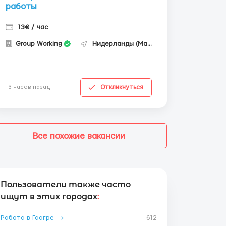
работы
13€ / час
Group Working
Нидерланды (Маастрихт)
Откликнуться
13 часов назад
Все похожие вакансии
Пользователи также часто
ищут в этих городах
:
Работа в Гаагре
→
612